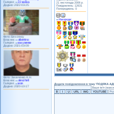
Додано: 2022-03-25
21 листопада 2006 р.
Повідомлень: 12631
Попереджень: 0
Нагороди:
Фото: Без опису
Власник:
albertino
Галерея:
как умеем
Додано: 2021-03-09
Фото: Зминченко А.Н.
Власник:
alexzhell
Галерея:
моя
Додано: 2020-10-17
Додати повідомлення в тему 'ПОДЯКА АД
Ваше ім'я (макс