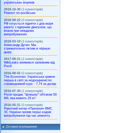
українських моряків
2018-10-30
(2 коментарів)
Ремонт по-російськи
2018-08-22
(0 коментарів)
РФ готується підняти з дна моря
ракету з ядерним двигуном, що
впала при невдалих
випробуваннях
2018-03-19
(2 коментарів)
Александр Дугин: Мы
стремительно летим в чёрную
дыру.
2017-08-21
(2 коментарів)
WikiLeaks виявився залежним від
Росії!
2016-08-02
(0 коментарів)
The Economist: Українська гривня
перша в світі за недооціненістю:
справедливий курс - 7,74 за долар
2016-07-30
(1 коментарів)
Росія продає "флешку" об’ємом 50
Мб, яка важить 25 кг!
2016-05-31
(0 коментарів)
Ракетний катер «Прилуки» ВМС
ЗС України провів перші ходові
випробування під час ремонту
Останні оголошення