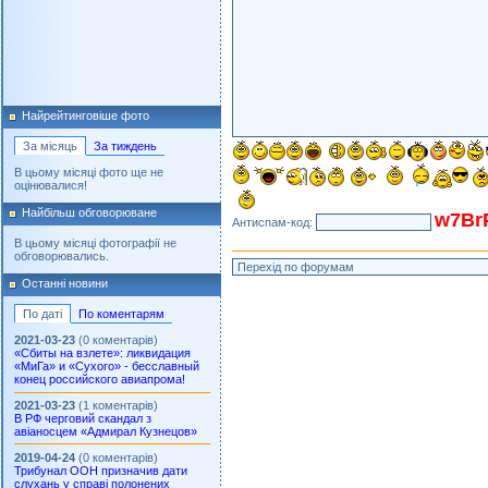
Найрейтинговіше фото
За місяць
За тиждень
В цьому місяці фото ще не
оцінювалися!
Найбільш обговорюване
w7Br
Антиспам-код:
В цьому місяці фотографії не
обговорювались.
Останні новини
По даті
По коментарям
2021-03-23
(0 коментарів)
«Сбиты на взлете»: ликвидация
«МиГа» и «Сухого» - бесславный
конец российского авиапрома!
2021-03-23
(1 коментарів)
В РФ черговий скандал з
авіаносцем «Адмирал Кузнецов»
2019-04-24
(0 коментарів)
Трибунал ООН призначив дати
слухань у справі полонених