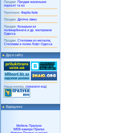
Продам:
Продам маленьких
поросят та кіз
Пропоную:
Фарба Київ
Продам:
Дитяче ліжко
Продам:
Козырьки из
поликарбоната и др. материала
Одесса
Продам:
Стеллажи из металла,
Стеллажи и полки Лофт Одесса
Друзі сайту
Наша кнопка: (
показати код
)
Відвідувачі
Мебель Прилуки
WEB-камери Прилук
Новини Прилук сьогодні