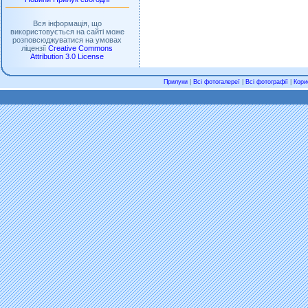
Вся інформація, що
використовується на сайті може
розповсюджуватися на умовах
ліцензії
Creative Commons
Attribution 3.0 License
Прилуки
|
Всі фотогалереї
|
Всі фотографії
|
Кори