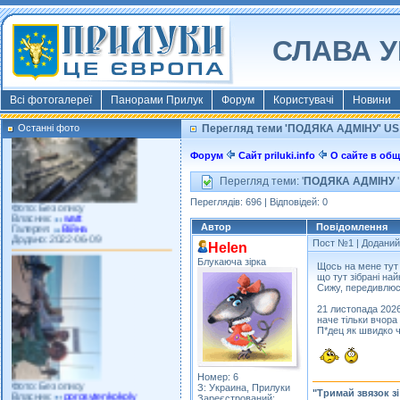
СЛАВА У
Фото: Київ 2022
Власник:
morsresistis
Галерея:
Templates
Додано: 2022-11-13
Всі фотогалереї
Панорами Прилук
Форум
Користувачі
Новини
Останні фото
Перегляд теми 'ПОДЯКА АДМІНУ' US
Форум
Сайт priluki.info
О сайте в об
Перегляд теми: '
ПОДЯКА АДМІНУ
'
Фото: Без опису
Переглядів: 696 | Відповідей: 0
Власник:
watt
Галерея:
Війна
Додано: 2022-06-09
Автор
Повідомлення
Пост №1
| Доданий:
Helen
Блукаюча зірка
Щось на мене тут 
що тут зібрані най
Сижу, передивлю
21 листопада 2026 
наче тільки вчора 
П*дец як швидко ч
Фото: Без опису
Номер: 6
Власник:
porosytenkokoly
З: Украина, Прилуки
"Тримай звязок з
Галерея:
22 война
Зареєстрований: