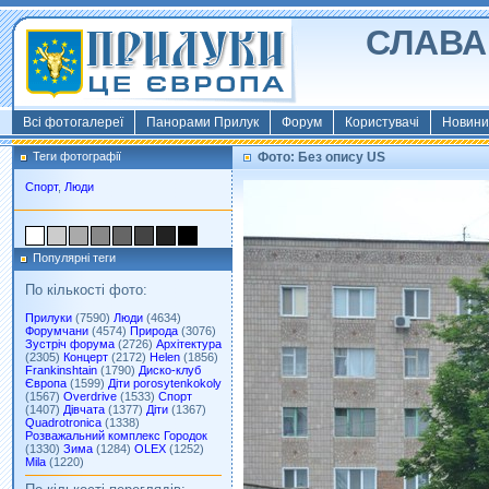
СЛАВА 
Всі фотогалереї
Панорами Прилук
Форум
Користувачі
Новини
Теги фотографії
Фото: Без опису US
Спорт
,
Люди
Популярні теги
По кількості фото:
Прилуки
(7590)
Люди
(4634)
Форумчани
(4574)
Природа
(3076)
Зустріч форума
(2726)
Архітектура
(2305)
Концерт
(2172)
Helen
(1856)
Frankinshtain
(1790)
Диско-клуб
Європа
(1599)
Діти porosytenkokoly
(1567)
Overdrive
(1533)
Спорт
(1407)
Дівчата
(1377)
Діти
(1367)
Quadrotronica
(1338)
Розважальний комплекс Городок
(1330)
Зима
(1284)
OLEX
(1252)
Mila
(1220)