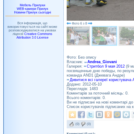
Мебель Прилуки
WEB-камери Прилук
Новини Прилук сьогодні
Вся інформація, що
Фото
6
з
8
використовується на сайті може
розповсюджуватися на умовах
ліцензії
Creative Commons
Attribution 3.0 License
Фото: Без опису
Власник:
Andrea_Giovani
Галерея:
Стритбол 9 мая 2012
(9 м
посвященные дню победы, по резуль
команда AND1 (Джевага Андре)
Дивитися всі галереї користувача 
Додано: 2012-05-10
Переглядів: 1483
Коментарів за поточний місяць: 0.
Всього коментарів: 0.
Ви не підписані на нові коментарі до
Список користувачів підписаних на к
(0)
(0)
Коментарі (0 шт.):