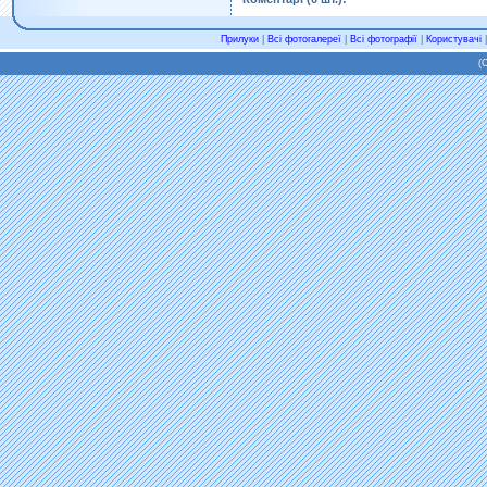
Прилуки
|
Всі фотогалереї
|
Всі фотографії
|
Користувачі
(