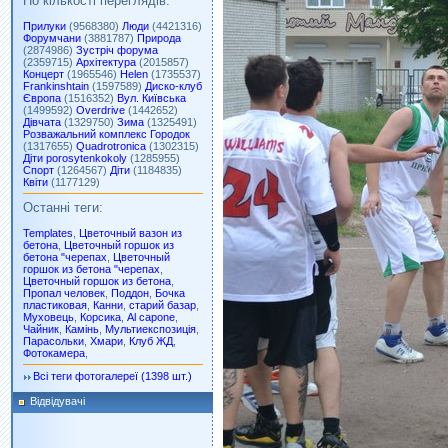
По кількості переглядів:
Прилуки
(9568380)
Люди
(4421316)
Форумчани
(3881787)
Природа
(2874986)
Зустріч форума
(2359715)
Архітектура
(2015857)
Концерт
(1965546)
Helen
(1735537)
Frankinshtain
(1597589)
Диско-клуб
Європа
(1516352)
Вул. Київська
(1499592)
Overdrive
(1442652)
Дівчата
(1329750)
Зима
(1325491)
Розважальний комплекс Городок
(1317655)
Quadrotronica
(1302315)
Діти porosytenkokoly
(1285955)
Спорт
(1264567)
Діти
(1184835)
Квіти
(1177129)
Останні теги:
Templates
,
Цветочный вазон из
бетона
,
Цветочный горшок из
бетона "черепах
,
Цветочный
горшок из бетона "черепах
,
Цветочный горшок из бетона
,
Пропал человек
,
Поддон
,
Бочка
пластиковая
,
Канни
,
старий базар
,
Муховець
,
Корсика
,
Al capone
,
Чайник
,
Камінь
,
Мультиекспозиція
,
Парасольки
,
Хмари
,
Клуб ЖД
,
Фотокамера
,
Всі теги фотогалереї (1398 шт.)
Відвідувачі