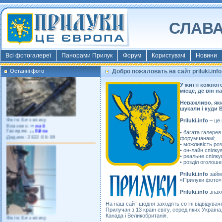
СЛАВА
Фото: Київ 2022
Власник:
morsresistis
Галерея:
Templates
Додано: 2022-11-13
Всі фотогалереї
Панорами Прилук
Форум
Користувачі
Новини
Останні фото
Добро пожаловать на сайт priluki.inf
У житті кожного
місце, де він н
Неважливо, яки
шукали і куди 
Фото: Без опису
Власник:
watt
Priluki.info
– це 
Галерея:
Війна
Додано: 2022-06-09
• багата галерея
форумчанамі;
• можливість роз
• он-лайн спілку
• реальне спілк
• розділ оголош
Priluki.info
займ
«Прилуки фото»
Priluki.info
знахо
На наш сайт щодня заходять сотні відвідувачів
Прилучан з 13 країн світу, серед яких Україна,
Фото: Без опису
Канада і Великобританія.
Власник:
porosytenkokoly
Галерея:
22 война