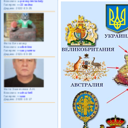
Додано: 2022-03-25
Фото: Без опису
Власник:
albertino
Галерея:
как умеем
Додано: 2021-03-09
Фото: Зминченко А.Н.
Власник:
alexzhell
Галерея:
моя
Додано: 2020-10-17