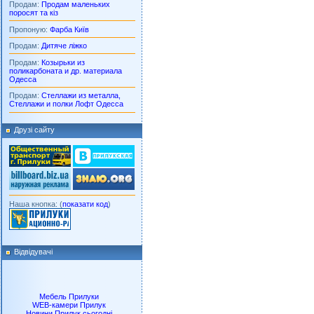
Продам:
Продам маленьких
поросят та кіз
Пропоную:
Фарба Київ
Продам:
Дитяче ліжко
Продам:
Козырьки из
поликарбоната и др. материала
Одесса
Продам:
Стеллажи из металла,
Стеллажи и полки Лофт Одесса
Друзі сайту
Наша кнопка: (
показати код
)
Відвідувачі
Мебель Прилуки
WEB-камери Прилук
Новини Прилук сьогодні