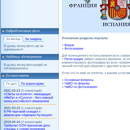
Найрейтинговіше фото
Основные разделы портала:
За місяць
За тиждень
»
Форум
В цьому місяці фото ще не
»
Фотогалерея
оцінювалися!
Для полноценного использования всех серви
Найбільш обговорюване
»
Регистрация
займет немного времени, но по
комментировать фотографии во всех галереях
В цьому місяці фотографії не
личной почтой для общения с другими участ
обговорювались.
Если что-то вам не понятно, к вашим услуга
Останні новини
»
Основные вопросы
»
ЧаВО по форуму
По даті
По коментарям
»
ЧаВО по фотогалерее
2021-03-23
(0 коментарів)
«Сбиты на взлете»: ликвидация
«МиГа» и «Сухого» - бесславный
конец российского авиапрома!
2021-03-23
(1 коментарів)
В РФ черговий скандал з
авіаносцем «Адмирал Кузнецов»
2019-04-24
(0 коментарів)
Трибунал ООН призначив дати
слухань у справі полонених