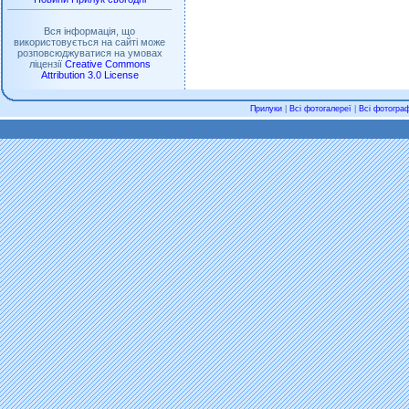
Вся інформація, що
використовується на сайті може
розповсюджуватися на умовах
ліцензії
Creative Commons
Attribution 3.0 License
Прилуки
|
Всі фотогалереї
|
Всі фотограф