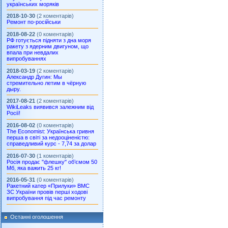
українських моряків
2018-10-30
(2 коментарів)
Ремонт по-російськи
2018-08-22
(0 коментарів)
РФ готується підняти з дна моря
ракету з ядерним двигуном, що
впала при невдалих
випробуваннях
2018-03-19
(2 коментарів)
Александр Дугин: Мы
стремительно летим в чёрную
дыру.
2017-08-21
(2 коментарів)
WikiLeaks виявився залежним від
Росії!
2016-08-02
(0 коментарів)
The Economist: Українська гривня
перша в світі за недооціненістю:
справедливий курс - 7,74 за долар
2016-07-30
(1 коментарів)
Росія продає "флешку" об’ємом 50
Мб, яка важить 25 кг!
2016-05-31
(0 коментарів)
Ракетний катер «Прилуки» ВМС
ЗС України провів перші ходові
випробування під час ремонту
Останні оголошення