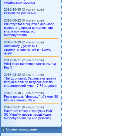
українських моряків
2018-10-30
(2 коментарів)
Ремонт по-російськи
2018-08-22
(0 коментарів)
РФ готується підняти з дна моря
ракету з ядерним двигуном, що
впала при невдалих
випробуваннях
2018-03-19
(2 коментарів)
Александр Дугин: Мы
стремительно летим в чёрную
дыру.
2017-08-21
(2 коментарів)
WikiLeaks виявився залежним від
Росії!
2016-08-02
(0 коментарів)
The Economist: Українська гривня
перша в світі за недооціненістю:
справедливий курс - 7,74 за долар
2016-07-30
(1 коментарів)
Росія продає "флешку" об’ємом 50
Мб, яка важить 25 кг!
2016-05-31
(0 коментарів)
Ракетний катер «Прилуки» ВМС
ЗС України провів перші ходові
випробування під час ремонту
Останні оголошення