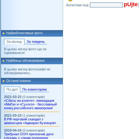
pUjte
Антиспам-код:
Найрейтинговіше фото
За місяць
За тиждень
В цьому місяці фото ще не
оцінювалися!
Найбільш обговорюване
В цьому місяці фотографії не
обговорювались.
Останні новини
По даті
По коментарям
2021-03-23
(0 коментарів)
«Сбиты на взлете»: ликвидация
«МиГа» и «Сухого» - бесславный
конец российского авиапрома!
2021-03-23
(1 коментарів)
В РФ черговий скандал з
авіаносцем «Адмирал Кузнецов»
2019-04-24
(0 коментарів)
Трибунал ООН призначив дати
слухань у справі полонених