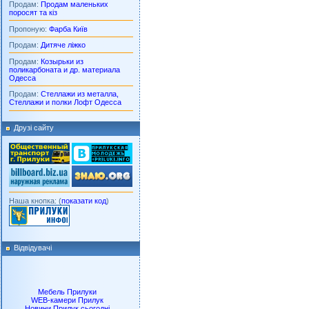
Продам:
Продам маленьких
поросят та кіз
Пропоную:
Фарба Київ
Продам:
Дитяче ліжко
Продам:
Козырьки из
поликарбоната и др. материала
Одесса
Продам:
Стеллажи из металла,
Стеллажи и полки Лофт Одесса
Друзі сайту
Наша кнопка: (
показати код
)
Відвідувачі
Мебель Прилуки
WEB-камери Прилук
Новини Прилук сьогодні