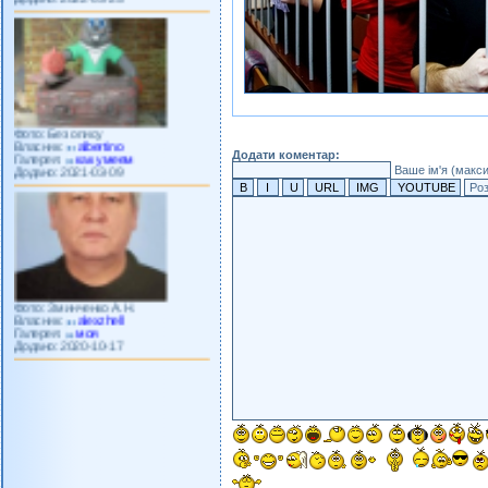
Фото: Без опису
Власник:
albertino
Галерея:
как умеем
Додати коментар:
Додано: 2021-03-09
Ваше ім'я (макс
Фото: Зминченко А.Н.
Власник:
alexzhell
Галерея:
моя
Додано: 2020-10-17