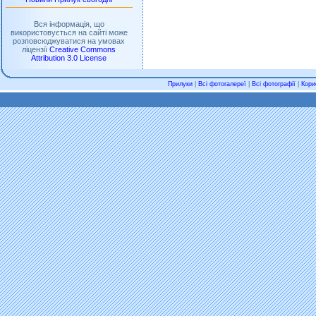
Вся інформація, що
використовується на сайті може
розповсюджуватися на умовах
ліцензії
Creative Commons
Attribution 3.0 License
Прилуки
|
Всі фотогалереї
|
Всі фотографії
|
Кори