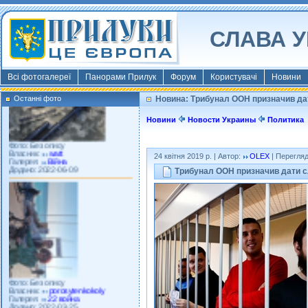
Фото: Київ 2022
СЛАВА У
Власник:
morsresistis
Галерея:
Templates
Додано: 2022-11-13
Всі фотогалереї
Панорами Прилук
Форум
Користувачі
Новини
Останні фото
Новина: Трибунал ООН призначив дат
Новини
Новости Украины
Политика
Фото: Без опису
Власник:
watt
Галерея:
Війна
24 квітня 2019 р. | Автор:
OLEX
| Перегляд
Додано: 2022-06-09
Трибунал ООН призначив дати сл
Фото: Без опису
Власник:
porosytenkokoly
Галерея:
22 война
Додано: 2022-03-25