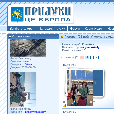
Фото: Київ 2022
Власник:
morsresistis
Галерея:
Templates
Додано: 2022-11-13
Всі фотогалереї
Панорами Прилук
Форум
Користувачі
Нов
Останні фото
Галерея '22 война' користувача
Назва галереї:
22 война
Власник:
porosytenkokoly
Кількість фото: 13
Фото: Без опису
Власник:
watt
Страницы (2):
1
2
›
»
Галерея:
Війна
Додано: 2022-06-09
Без опису
710
24.03.2022
0
Фото: Без опису
241 Kb
Власник:
porosytenkokoly
Галерея:
22 война
Без опису
Додано: 2022-03-25