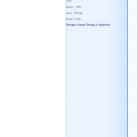
+20°
волог.:
78%
тиск:
752 мм
вітер:
2 м/с,
Погода у Києві
Погода у Чернігові