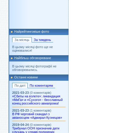
Найрейтинговіше фото
За місяць
За тиждень
В цьому місяці фото ще не
оцінювалися!
Найбільш обговорюване
В цьому місяці фотографії не
обговорювались.
Останні новини
По даті
По коментарям
2021-03-23
(0 коментарів)
«Сбиты на взлете»: ликвидация
«МиГа» и «Сухого» - бесславный
конец российского авиапрома!
2021-03-23
(1 коментарів)
В РФ черговий скандал з
авіаносцем «Адмирал Кузнецов»
2019-04-24
(0 коментарів)
Трибунал ООН призначив дати
слухань у справі полонених