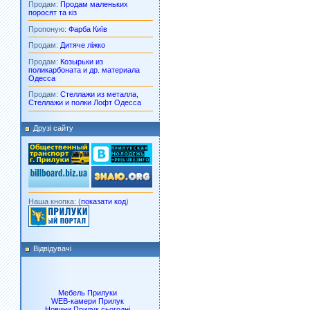
Продам:
Продам маленьких
поросят та кіз
Пропоную:
Фарба Київ
Продам:
Дитяче ліжко
Продам:
Козырьки из
поликарбоната и др. материала
Одесса
Продам:
Стеллажи из металла,
Стеллажи и полки Лофт Одесса
Друзі сайту
Наша кнопка: (
показати код
)
Відвідувачі
Мебель Прилуки
WEB-камери Прилук
Новини Прилук сьогодні