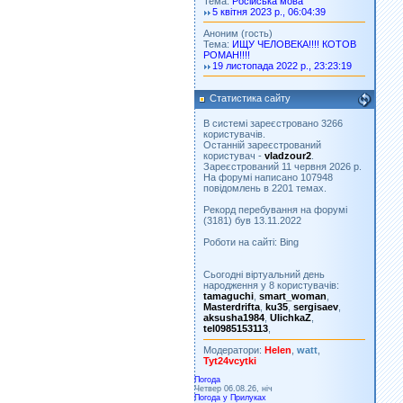
Тема:
Російська мова
5 квітня 2023 р., 06:04:39
Аноним (гость)
Тема:
ИЩУ ЧЕЛОВЕКА!!!! КОТОВ
РОМАН!!!!
19 листопада 2022 р., 23:23:19
Статистика сайту
В системі зареєстровано 3266
користувачів.
Останній зареєстрований
користувач -
vladzour2
.
Зареєстрований 11 червня 2026 р.
На форумі написано 107948
повідомлень в 2201 темах.
Рекорд перебування на форумі
(3181) був 13.11.2022
Роботи на сайті: Bing
Сьогодні віртуальний день
народження у 8 користувачів:
tamaguchi
,
smart_woman
,
Masterdrifta
,
ku35
,
sergisaev
,
aksusha1984
,
UlichkaZ
,
tel0985153113
,
Модератори:
Helen
,
watt
,
Tyt24vcytki
Погода
Четвер 06.08.26, ніч
Погода у
Прилуках