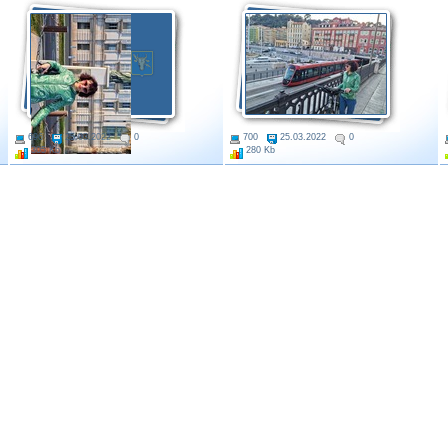
696
25.03.2022
0
700
25.03.2022
0
305 Kb
280 Kb