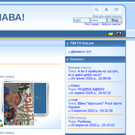
ЛАВА!
Вхід для користувачів:
Реєстрація
/
Забули пароль?
TIM TV OnLine
Дивимся тут!
Важливо!
Аноним (гость)
Тема:
А ви б прийшли на зустріч,
як в давні добрі часи?
Без опису
24 липня 2026 р., 16:08:46
Helen
Тема:
ПОДЯКА АДМІНУ
6 червня 2026 р., 16:42:32
crok
Тема:
Війна "братської" Росії проти
України
3 вересня 2022 р., 04:32:36
FOX (гость)
747
25.03.2022
0
Тема:
Рыбалка
207 Kb
23 вересня 2020 р., 20:10:15
Без опису