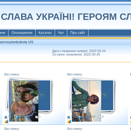
СЛАВА УКРАЇНІ! ГЕРОЯМ С
ини
Оголошення
Каталог
Чат
Про сайт
 porosytenkokoly US
Дата створення галереї: 2022-03-24
Останнє оновлення: 2022-03-25
Без опису
Без опису
774
24.03.2022
1
712
25.03.2022
0
187 Kb
218 Kb
Без опису
Без опису