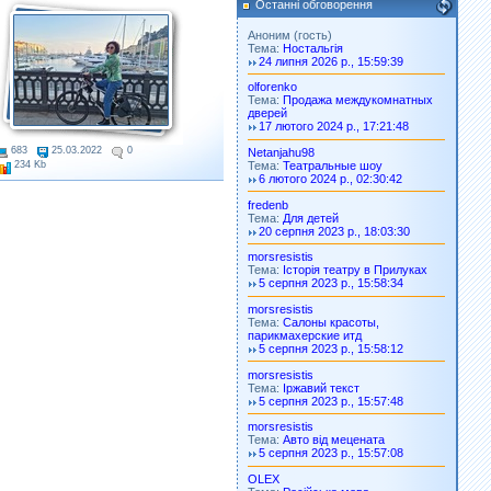
Останні обговорення
Аноним (гость)
Тема:
Ностальгія
24 липня 2026 р., 15:59:39
olforenko
Тема:
Продажа междукомнатных
дверей
17 лютого 2024 р., 17:21:48
683
25.03.2022
0
Netanjahu98
Тема:
Театральные шоу
234 Kb
6 лютого 2024 р., 02:30:42
fredenb
Тема:
Для детей
20 серпня 2023 р., 18:03:30
morsresistis
Тема:
Історія театру в Прилуках
5 серпня 2023 р., 15:58:34
morsresistis
Тема:
Салоны красоты,
парикмахерские итд
5 серпня 2023 р., 15:58:12
morsresistis
Тема:
Іржавий текст
5 серпня 2023 р., 15:57:48
morsresistis
Тема:
Авто від мецената
5 серпня 2023 р., 15:57:08
OLEX