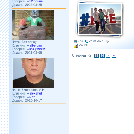
Фото: Без опису
Власник:
albertino
723
25.03.2022
0
Галерея:
как умеем
201 Kb
Додано: 2021-03-09
Страницы (2):
1
2
›
»
Фото: Зминченко А.Н.
Власник:
alexzhell
Галерея:
моя
Додано: 2020-10-17