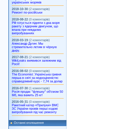
українських моряків
2018-10-30
(2 коментарів)
Ремонт по-російськи
2018-08-22
(0 коментарів)
РФ готується підняти з дна моря
ракету з ядерним двигуном, що
впала при невдалих
випробуваннях
2018-03-19
(2 коментарів)
Александр Дугин: Мы
стремительно летим в чёрную
дыру.
2017-08-21
(2 коментарів)
WikiLeaks виявився залежним від
Росії!
2016-08-02
(0 коментарів)
The Economist: Українська гривня
перша в світі за недооціненістю:
справедливий курс - 7,74 за долар
2016-07-30
(1 коментарів)
Росія продає "флешку" об’ємом 50
Мб, яка важить 25 кг!
2016-05-31
(0 коментарів)
Ракетний катер «Прилуки» ВМС
ЗС України провів перші ходові
випробування під час ремонту
Останні оголошення