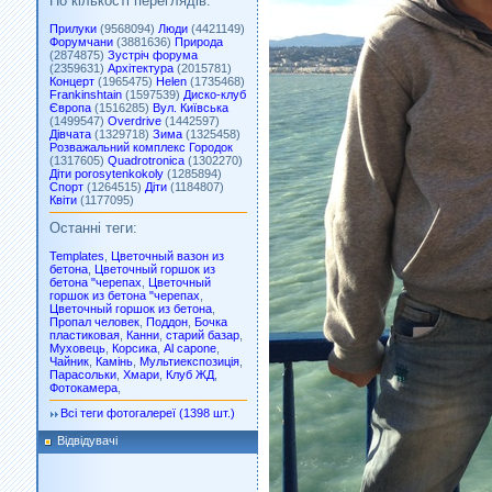
По кількості переглядів:
Прилуки
(9568094)
Люди
(4421149)
Форумчани
(3881636)
Природа
(2874875)
Зустріч форума
(2359631)
Архітектура
(2015781)
Концерт
(1965475)
Helen
(1735468)
Frankinshtain
(1597539)
Диско-клуб
Європа
(1516285)
Вул. Київська
(1499547)
Overdrive
(1442597)
Дівчата
(1329718)
Зима
(1325458)
Розважальний комплекс Городок
(1317605)
Quadrotronica
(1302270)
Діти porosytenkokoly
(1285894)
Спорт
(1264515)
Діти
(1184807)
Квіти
(1177095)
Останні теги:
Templates
,
Цветочный вазон из
бетона
,
Цветочный горшок из
бетона "черепах
,
Цветочный
горшок из бетона "черепах
,
Цветочный горшок из бетона
,
Пропал человек
,
Поддон
,
Бочка
пластиковая
,
Канни
,
старий базар
,
Муховець
,
Корсика
,
Al capone
,
Чайник
,
Камінь
,
Мультиекспозиція
,
Парасольки
,
Хмари
,
Клуб ЖД
,
Фотокамера
,
Всі теги фотогалереї (1398 шт.)
Відвідувачі