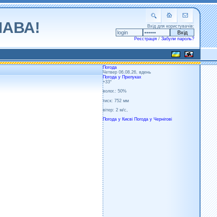
ЛАВА!
Вхід для користувачів:
Реєстрація
/
Забули пароль?
Погода
Четвер 06.08.26, вдень
Погода у
Прилуках
+33°
волог.:
50%
тиск:
752 мм
вітер:
2 м/с,
Погода у Києві
Погода у Чернігові