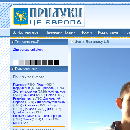
Всі фотогалереї
Панорами Прилук
Форум
Користувачі
Но
Теги фотографії
Фото: Без опису US
Діти porosytenkokoly
Популярні теги
По кількості фото:
Прилуки
(7590)
Люди
(4634)
Форумчани
(4574)
Природа
(3076)
Зустріч форума
(2726)
Архітектура
(2305)
Концерт
(2172)
Helen
(1856)
Frankinshtain
(1790)
Диско-клуб
Європа
(1599)
Діти porosytenkokoly
(1567)
Overdrive
(1533)
Спорт
(1407)
Дівчата
(1377)
Діти
(1367)
Quadrotronica
(1338)
Розважальний комплекс Городок
(1330)
Зима
(1284)
OLEX
(1252)
Mila
(1220)