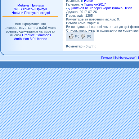
Власник:
Helen
Галерея:
Прилуки-2017
Мебель Прилуки
Дивитися всі галереї користувача Helen
WEB-камери Прилук
Додано: 2017-07-26
Новини Прилук сьогодні
Переглядів: 1295
Коментарів за поточний місяць: 0.
Всього коментарів: 0.
Вся інформація, що
Ви не підписані на нові коментарі до цієї фото
використовується на сайті може
Список користувачів підписаних на коментарі д
розповсюджуватися на умовах
ліцензії
Creative Commons
(0)
(0)
Attribution 3.0 License
Коментарі (0 шт.):
Прилуки
|
Всі фотогалереї
|