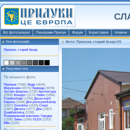
СЛ
Всі фотогалереї
Панорами Прилук
Форум
Користувачі
Новини
Теги фотографії
Фото: Прилуки, старий базар US
Прилуки
,
старий базар
Популярні теги
По кількості фото:
Прилуки
(7590)
Люди
(4634)
Форумчани
(4574)
Природа
(3076)
Зустріч форума
(2726)
Архітектура
(2305)
Концерт
(2172)
Helen
(1856)
Frankinshtain
(1790)
Диско-клуб
Європа
(1599)
Діти porosytenkokoly
(1567)
Overdrive
(1533)
Спорт
(1407)
Дівчата
(1377)
Діти
(1367)
Quadrotronica
(1338)
Розважальний комплекс Городок
(1330)
Зима
(1284)
OLEX
(1252)
Mila
(1220)