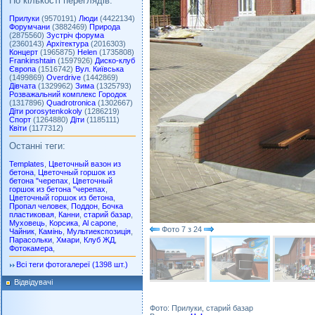
По кількості переглядів:
Прилуки
(9570191)
Люди
(4422134)
Форумчани
(3882469)
Природа
(2875560)
Зустріч форума
(2360143)
Архітектура
(2016303)
Концерт
(1965875)
Helen
(1735808)
Frankinshtain
(1597926)
Диско-клуб
Європа
(1516742)
Вул. Київська
(1499869)
Overdrive
(1442869)
Дівчата
(1329962)
Зима
(1325793)
Розважальний комплекс Городок
(1317896)
Quadrotronica
(1302667)
Діти porosytenkokoly
(1286219)
Спорт
(1264880)
Діти
(1185111)
Квіти
(1177312)
Останні теги:
Templates
,
Цветочный вазон из
бетона
,
Цветочный горшок из
бетона "черепах
,
Цветочный
горшок из бетона "черепах
,
Цветочный горшок из бетона
,
Пропал человек
,
Поддон
,
Бочка
пластиковая
,
Канни
,
старий базар
,
Муховець
,
Корсика
,
Al capone
,
Фото
7
з
24
Чайник
,
Камінь
,
Мультиекспозиція
,
Парасольки
,
Хмари
,
Клуб ЖД
,
Фотокамера
,
Всі теги фотогалереї (1398 шт.)
Відвідувачі
Фото: Прилуки, старий базар