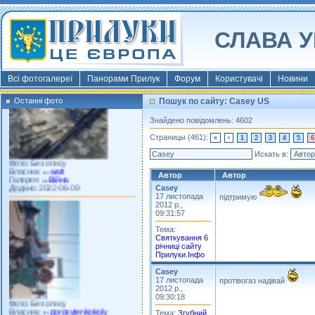
СЛАВА У
Фото: Київ 2022
Власник:
morsresistis
Галерея:
Templates
Додано: 2022-11-13
Всі фотогалереї
Панорами Прилук
Форум
Користувачі
Новини
Останні фото
Пошук по сайту: Casey US
Знайдено повідомлень: 4602
Страницы (461):
«
‹
1
2
3
4
5
6
Фото: Без опису
Искать в:
Власник:
watt
Галерея:
Війна
Автор
Автор
Додано: 2022-06-09
Casey
17 листопада
підтримую
2012 р.,
09:31:57
Тема:
Святкування 6
річниці сайту
Прилуки.Інфо
Casey
17 листопада
протівогаз надівай
2012 р.,
Фото: Без опису
09:30:18
Власник:
porosytenkokoly
Галерея:
22 война
Тема:
Згубний