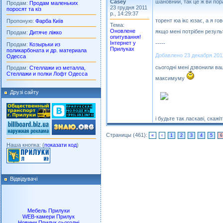
Casey
шановний, так це ж ви пор
Продам:
Продам маленьких
23 грудня 2011
поросят та кіз
р., 14:29:37
торент юа ікс юзає, а я го
Пропоную:
Фарба Київ
Тема:
Оновлене
якщо мені потрібен результ
Продам:
Дитяче ліжко
опитування!
Інтернет у
-----
Продам:
Козырьки из
Прилуках
поликарбоната и др. материала
Добавлено 23 декабря 2011 
Одесса
сьогодні мені дзвонили ваш
Продам:
Стеллажи из металла,
Стеллажи и полки Лофт Одесса
максимуму
Друзі сайту
і будьте так ласкаві, скажі
Страницы (461):
«
‹
1
2
3
4
5
6
Наша кнопка: (
показати код
)
Відвідувачі
Мебель Прилуки
WEB-камери Прилук
Новини Прилук сьогодні