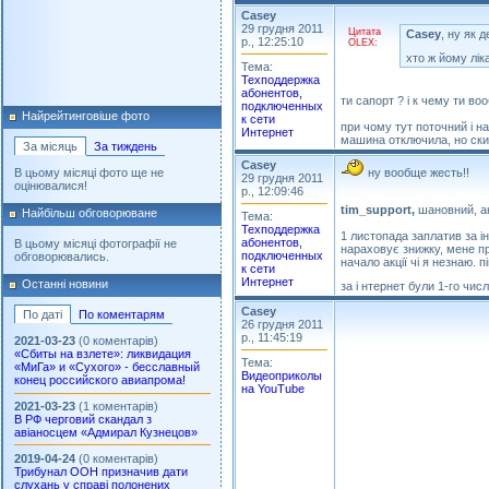
Casey
29 грудня 2011
Цитата
Casey
, ну як 
р., 12:25:10
OLEX:
хто ж йому лі
Тема:
Техподдержка
абонентов,
ти сапорт ? і к чему ти в
подключенных
Найрейтинговіше фото
к сети
при чому тут поточний і н
Интернет
машина отключила, но ски
За місяць
За тиждень
Casey
ну вообще жесть!!
В цьому місяці фото ще не
29 грудня 2011
оцінювалися!
р., 12:09:46
tim_support,
шановний, ан
Найбільш обговорюване
Тема:
Техподдержка
1 листопада заплатив за і
абонентов,
В цьому місяці фотографії не
нараховує знижку, мене пр
подключенных
обговорювались.
начало акції чі я незнаю. 
к сети
Интернет
Останні новини
за і нтернет були 1-го чис
Casey
По даті
По коментарям
26 грудня 2011
р., 11:45:19
2021-03-23
(0 коментарів)
«Сбиты на взлете»: ликвидация
Тема:
«МиГа» и «Сухого» - бесславный
Видеоприколы
конец российского авиапрома!
на YouTube
2021-03-23
(1 коментарів)
В РФ черговий скандал з
авіаносцем «Адмирал Кузнецов»
2019-04-24
(0 коментарів)
Трибунал ООН призначив дати
слухань у справі полонених