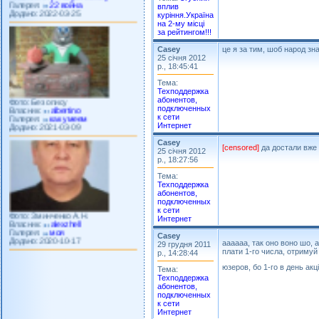
Додано: 2022-03-25
вплив
куріння.Україна
на 2-му місці
за рейтингом!!!
Casey
це я за тим, шоб народ зн
25 січня 2012
р., 18:45:41
Тема:
Техподдержка
Фото: Без опису
абонентов,
Власник:
albertino
подключенных
Галерея:
как умеем
к сети
Додано: 2021-03-09
Интернет
Casey
[censored]
да достали вже 
25 січня 2012
р., 18:27:56
Тема:
Техподдержка
абонентов,
подключенных
Фото: Зминченко А.Н.
к сети
Власник:
alexzhell
Интернет
Галерея:
моя
Додано: 2020-10-17
Casey
аааааа, так оно воно шо, а
29 грудня 2011
плати 1-го числа, отримуй
р., 14:28:44
юзеров, бо 1-го в день акц
Тема:
Техподдержка
абонентов,
подключенных
к сети
Интернет