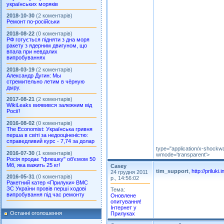
українських моряків
2018-10-30
(2 коментарів)
Ремонт по-російськи
2018-08-22
(0 коментарів)
РФ готується підняти з дна моря
ракету з ядерним двигуном, що
впала при невдалих
випробуваннях
2018-03-19
(2 коментарів)
Александр Дугин: Мы
стремительно летим в чёрную
дыру.
2017-08-21
(2 коментарів)
WikiLeaks виявився залежним від
Росії!
2016-08-02
(0 коментарів)
The Economist: Українська гривня
перша в світі за недооціненістю:
справедливий курс - 7,74 за долар
type="application/x-shockwa
2016-07-30
(1 коментарів)
wmode='transparent'>
Росія продає "флешку" об’ємом 50
Мб, яка важить 25 кг!
Casey
tim_support
,
http://priluki.
24 грудня 2011
2016-05-31
(0 коментарів)
р., 14:56:02
Ракетний катер «Прилуки» ВМС
ЗС України провів перші ходові
Тема:
випробування під час ремонту
Оновлене
опитування!
Інтернет у
Останні оголошення
Прилуках