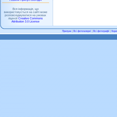
Вся інформація, що
використовується на сайті може
розповсюджуватися на умовах
ліцензії
Creative Commons
Attribution 3.0 License
Прилуки
|
Всі фотогалереї
|
Всі фотографії
|
Кори