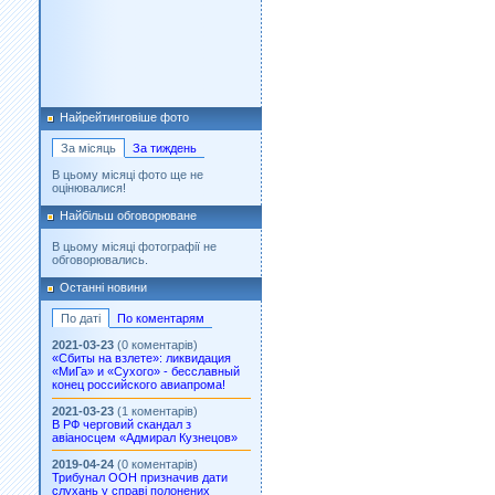
Найрейтинговіше фото
За місяць
За тиждень
В цьому місяці фото ще не
оцінювалися!
Найбільш обговорюване
В цьому місяці фотографії не
обговорювались.
Останні новини
По даті
По коментарям
2021-03-23
(0 коментарів)
«Сбиты на взлете»: ликвидация
«МиГа» и «Сухого» - бесславный
конец российского авиапрома!
2021-03-23
(1 коментарів)
В РФ черговий скандал з
авіаносцем «Адмирал Кузнецов»
2019-04-24
(0 коментарів)
Трибунал ООН призначив дати
слухань у справі полонених