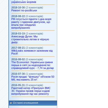
українських моряків
2018-10-30
(2 коментарів)
Ремонт по-російськи
2018-08-22
(0 коментарів)
РФ готується підняти з дна моря
ракету з ядерним двигуном, що
впала при невдалих
випробуваннях
2018-03-19
(2 коментарів)
Александр Дугин: Мы
стремительно летим в чёрную
дыру.
2017-08-21
(2 коментарів)
WikiLeaks виявився залежним від
Росії!
2016-08-02
(0 коментарів)
The Economist: Українська гривня
перша в світі за недооціненістю:
справедливий курс - 7,74 за долар
2016-07-30
(1 коментарів)
Росія продає "флешку" об’ємом 50
Мб, яка важить 25 кг!
2016-05-31
(0 коментарів)
Ракетний катер «Прилуки» ВМС
ЗС України провів перші ходові
випробування під час ремонту
Останні оголошення