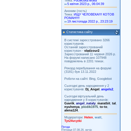
Тема:
Російська мова
5 квітня 2023 р., 06:04:39
Аноним (гость)
Тема:
ИЩУ ЧЕЛОВЕКА!!!! КОТОВ
РОМАН!!!!
19 листопада 2022 р., 23:23:19
Статистика сайту
В системі зареєстровано 3266
користувачів.
Останній зареєстрований
користувач -
vladzour2
.
Зареєстрований 11 червня 2026 р.
На форумі написано 107948
повідомлень в 2201 темах.
Рекорд перебування на форумі
(3181) був 13.11.2022
Роботи на сайті: Bing, Googlebot
Сьогодні день народження у 2
користувачів:
Dj_Angel
,
angels2
,
Сьогодні віртуальний день
народження у 8 користувачів:
Gavrik
,
angel_nataly
,
maratbit
,
tal
,
nyuhenya
,
plodik1975
,
to-to
,
alena124
,
Модератори:
Helen
,
watt
,
Tyt24vcytki
Погода
П'ятниця 07.08.26, вечір