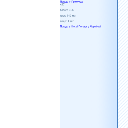
Погода у
Прилуках
+25°
волог.:
91%
тиск:
749 мм
вітер:
1 м/с,
Погода у Києві
Погода у Чернігові