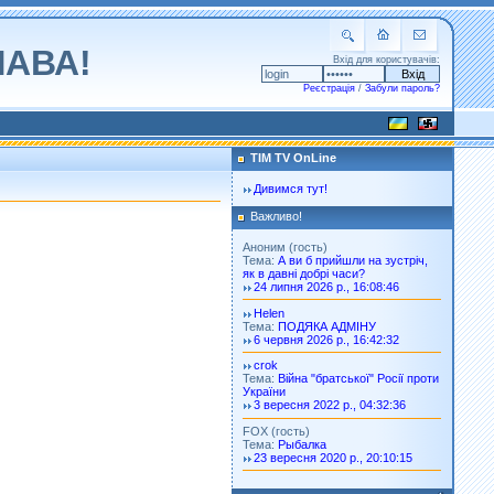
ЛАВА!
Вхід для користувачів:
Реєстрація
/
Забули пароль?
TIM TV OnLine
Дивимся тут!
Важливо!
Аноним (гость)
Тема:
А ви б прийшли на зустріч,
як в давні добрі часи?
24 липня 2026 р., 16:08:46
Helen
Тема:
ПОДЯКА АДМІНУ
6 червня 2026 р., 16:42:32
crok
Тема:
Війна "братської" Росії проти
України
3 вересня 2022 р., 04:32:36
FOX (гость)
Тема:
Рыбалка
23 вересня 2020 р., 20:10:15