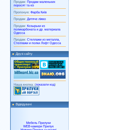
Продам:
Продам маленьких
поросят та кіз
Пропоную:
Фарба Київ
Продам:
Дитяче ліжко
Продам:
Козырьки из
поликарбоната и др. материала
Одесса
Продам:
Стеллажи из металла,
Стеллажи и полки Лофт Одесса
Друзі сайту
Наша кнопка: (
показати код
)
Відвідувачі
Мебель Прилуки
WEB-камери Прилук
Новини Прилук сьогодні