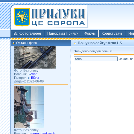
Фото: Київ 2022
Власник:
morsresistis
Галерея:
Templates
Додано: 2022-11-13
Всі фотогалереї
Панорами Прилук
Форум
Користувачі
Но
Останні фото
Пошук по сайту: Arno US
Знайдено повідомлень: 0
Искать в:
Фото: Без опису
Власник:
watt
Галерея:
Війна
Додано: 2022-06-09
Фото: Без опису
Власник:
porosytenkokoly
Галерея:
22 война