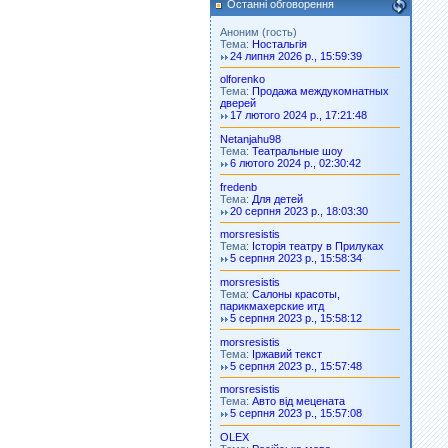
Останні обговорення
Аноним (гость)
Тема:
Ностальгія
24 липня 2026 р., 15:59:39
olforenko
Тема:
Продажа междукомнатных
дверей
17 лютого 2024 р., 17:21:48
Netanjahu98
Тема:
Театральные шоу
6 лютого 2024 р., 02:30:42
fredenb
Тема:
Для детей
20 серпня 2023 р., 18:03:30
morsresistis
Тема:
Історія театру в Прилуках
5 серпня 2023 р., 15:58:34
morsresistis
Тема:
Салоны красоты,
парикмахерские итд
5 серпня 2023 р., 15:58:12
morsresistis
Тема:
Іржавий текст
5 серпня 2023 р., 15:57:48
morsresistis
Тема:
Авто від мецената
5 серпня 2023 р., 15:57:08
OLEX