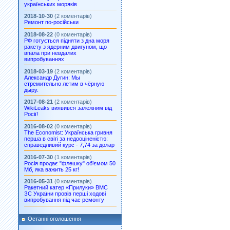
українських моряків
2018-10-30
(2 коментарів)
Ремонт по-російськи
2018-08-22
(0 коментарів)
РФ готується підняти з дна моря
ракету з ядерним двигуном, що
впала при невдалих
випробуваннях
2018-03-19
(2 коментарів)
Александр Дугин: Мы
стремительно летим в чёрную
дыру.
2017-08-21
(2 коментарів)
WikiLeaks виявився залежним від
Росії!
2016-08-02
(0 коментарів)
The Economist: Українська гривня
перша в світі за недооціненістю:
справедливий курс - 7,74 за долар
2016-07-30
(1 коментарів)
Росія продає "флешку" об’ємом 50
Мб, яка важить 25 кг!
2016-05-31
(0 коментарів)
Ракетний катер «Прилуки» ВМС
ЗС України провів перші ходові
випробування під час ремонту
Останні оголошення