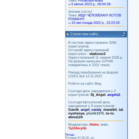
Тема:
Російська мова
5 квітня 2023 р., 06:04:39
Аноним (гость)
Тема:
ИЩУ ЧЕЛОВЕКА!!!! КОТОВ
РОМАН!!!!
19 листопада 2022 р., 23:23:19
Статистика сайту
В системі зареєстровано 3266
користувачів.
Останній зареєстрований
користувач -
vladzour2
.
Зареєстрований 11 червня 2026 р.
На форумі написано 107948
повідомлень в 2201 темах.
Рекорд перебування на форумі
(3181) був 13.11.2022
Роботи на сайті: Bing
Сьогодні день народження у 2
користувачів:
Dj_Angel
,
angels2
,
Сьогодні віртуальний день
народження у 8 користувачів:
Gavrik
,
angel_nataly
,
maratbit
,
tal
,
nyuhenya
,
plodik1975
,
to-to
,
alena124
,
Модератори:
Helen
,
watt
,
Tyt24vcytki
Погода
П'ятниця 07.08.26, ніч