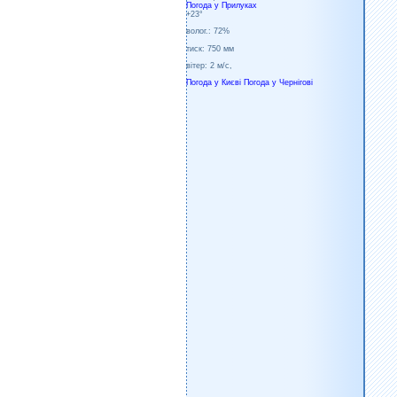
Погода у
Прилуках
+23°
волог.:
72%
тиск:
750 мм
вітер:
2 м/с,
Погода у Києві
Погода у Чернігові