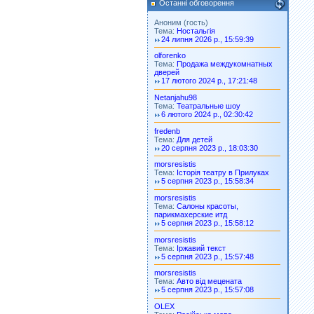
Останні обговорення
Аноним (гость)
Тема:
Ностальгія
24 липня 2026 р., 15:59:39
olforenko
Тема:
Продажа междукомнатных
дверей
17 лютого 2024 р., 17:21:48
Netanjahu98
Тема:
Театральные шоу
6 лютого 2024 р., 02:30:42
fredenb
Тема:
Для детей
20 серпня 2023 р., 18:03:30
morsresistis
Тема:
Історія театру в Прилуках
5 серпня 2023 р., 15:58:34
morsresistis
Тема:
Салоны красоты,
парикмахерские итд
5 серпня 2023 р., 15:58:12
morsresistis
Тема:
Іржавий текст
5 серпня 2023 р., 15:57:48
morsresistis
Тема:
Авто від мецената
5 серпня 2023 р., 15:57:08
OLEX