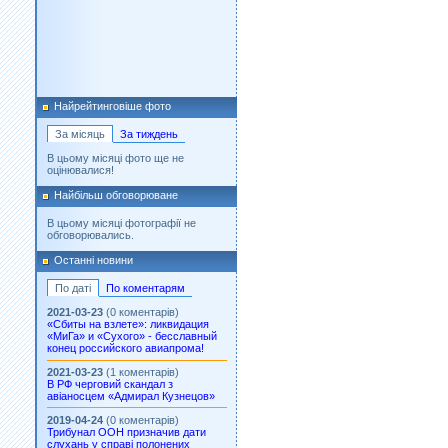
Найрейтинговіше фото
За місяць
За тиждень
В цьому місяці фото ще не
оцінювалися!
Найбільш обговорюване
В цьому місяці фотографії не
обговорювались.
Останні новини
По даті
По коментарям
2021-03-23
(0 коментарів)
«Сбиты на взлете»: ликвидация
«МиГа» и «Сухого» - бесславный
конец российского авиапрома!
2021-03-23
(1 коментарів)
В РФ черговий скандал з
авіаносцем «Адмирал Кузнецов»
2019-04-24
(0 коментарів)
Трибунал ООН призначив дати
слухань у справі полонених