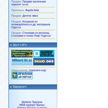
Продам:
Продам маленьких
поросят та кіз
Пропоную:
Фарба Київ
Продам:
Дитяче ліжко
Продам:
Козырьки из
поликарбоната и др. материала
Одесса
Продам:
Стеллажи из металла,
Стеллажи и полки Лофт Одесса
Друзі сайту
Наша кнопка: (
показати код
)
Відвідувачі
Мебель Прилуки
WEB-камери Прилук
Новини Прилук сьогодні