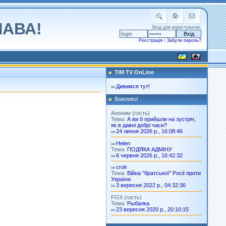
ЛАВА!
Вхід для користувачів:
Реєстрація
/
Забули пароль?
TIM TV OnLine
Дивимся тут!
Важливо!
Аноним (гость)
Тема:
А ви б прийшли на зустріч,
як в давні добрі часи?
24 липня 2026 р., 16:08:46
Helen
Тема:
ПОДЯКА АДМІНУ
6 червня 2026 р., 16:42:32
crok
Тема:
Війна "братської" Росії проти
України
3 вересня 2022 р., 04:32:36
FOX (гость)
Тема:
Рыбалка
23 вересня 2020 р., 20:10:15