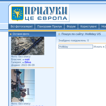
Фото: Київ 2022
Власник:
morsresistis
Галерея:
Templates
Додано: 2022-11-13
Всі фотогалереї
Панорами Прилук
Форум
Користувачі
Но
Останні фото
Пошук по сайту: Holliday US
Знайдено повідомлень: 0
Искать в:
Фото: Без опису
Власник:
watt
Галерея:
Війна
Додано: 2022-06-09
Фото: Без опису
Власник:
porosytenkokoly
Галерея:
22 война