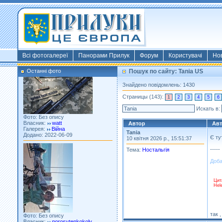
Фото: Київ 2022
Власник:
morsresistis
Галерея:
Templates
Додано: 2022-11-13
Всі фотогалереї
Панорами Прилук
Форум
Користувачі
Но
Останні фото
Пошук по сайту: Tania US
Знайдено повідомлень: 1430
Страницы (143):
1
2
3
4
5
6
Фото: Без опису
Искать в:
Власник:
watt
Галерея:
Війна
Автор
Ав
Додано: 2022-06-09
Tania
Є ту
10 квітня 2026 р., 15:51:37
-----
Тема:
Ностальгія
Доба
Цит
Hel
Фото: Без опису
Власник:
porosytenkokoly
так 
Галерея:
22 война