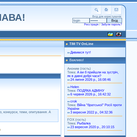
ЛАВА!
Вхід для користувачів:
Реєстрація
/
Забули пароль?
TIM TV OnLine
Дивимся тут!
Важливо!
Аноним (гость)
Тема:
А ви б прийшли на зустріч,
як в давні добрі часи?
24 липня 2026 р., 16:08:46
Helen
Тема:
ПОДЯКА АДМІНУ
6 червня 2026 р., 16:42:32
crok
Тема:
Війна "братської" Росії проти
України
о, конкурси, теми, опитування. А
3 вересня 2022 р., 04:32:36
FOX (гость)
Тема:
Рыбалка
23 вересня 2020 р., 20:10:15