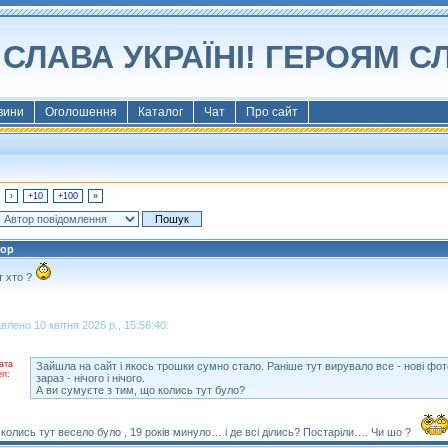
СЛАВА УКРАЇНІ! ГЕРОЯМ С
вини
Оголошення
Каталог
Чат
Про сайт
›
+10
+100
»
тор
т хто ?
влено 10 квітня 2026 р., 15:56:40:
ата
Зайшла на сайт і якось трошки сумно стало. Раніше тут вирувало все - нові фот
en:
зараз - нічого і нічого.
А ви сумуєте з тим, що колись тут було?
, колись тут весело було , 19 років минуло… і де всі ділись? Постаріли…. Чи шо ?