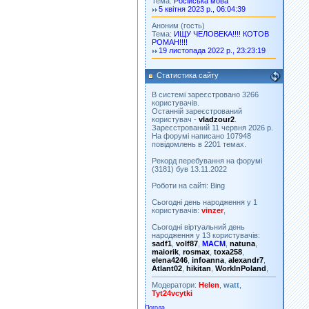
Тема:
Російська мова
5 квітня 2023 р., 06:04:39
Аноним (гость)
Тема:
ИЩУ ЧЕЛОВЕКА!!!! КОТОВ
РОМАН!!!!
19 листопада 2022 р., 23:23:19
Статистика сайту
В системі зареєстровано 3266
користувачів.
Останній зареєстрований
користувач -
vladzour2
.
Зареєстрований 11 червня 2026 р.
На форумі написано 107948
повідомлень в 2201 темах.
Рекорд перебування на форумі
(3181) був 13.11.2022
Роботи на сайті: Bing
Сьогодні день народження у 1
користувачів:
vinzer
,
Сьогодні віртуальний день
народження у 13 користувачів:
sadf1
,
volf87
,
MACM
,
natuna
,
maiorik
,
rosmax
,
toxa258
,
elena4246
,
infoanna
,
alexandr7
,
Atlant02
,
hikitan
,
WorkInPoland
,
Модератори:
Helen
,
watt
,
Tyt24vcytki
Погода