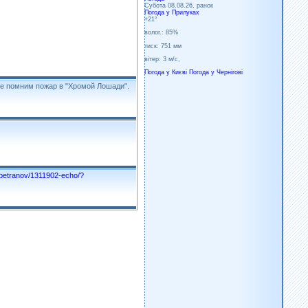
Субота 08.08.26, ранок
Погода у
Прилуках
+21°
волог.:
85%
тиск:
751 мм
вітер:
3 м/с,
Погода у Києві
Погода у Чернігові
се помним пожар в "Хромой Лошади".
g/petranov/1311902-echo/?