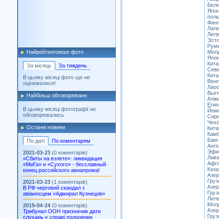
Бело
Япон
поль
Финл
Латв
Литв
Эсто
Рум
Молд
Найрейтинговіше фото
Япон
Кита
За місяць
За тиждень
Севе
Кита
В цьому місяці фото ще не
Венг
оцінювалися!
Лаос
Вьет
Найбільш обговорюване
Алжи
Егип
В цьому місяці фотографії не
Йем
обговорювались.
Сири
Чехо
Останні новини
Кита
Камб
Банг
По даті
По коментарям
Анго
Эфи
2021-03-23
(0 коментарів)
Лива
«Сбиты на взлете»: ликвидация
Афга
«МиГа» и «Сухого» - бесславный
Каза
конец российского авиапрома!
Азер
Груз
2021-03-23
(1 коментарів)
Азер
В РФ черговий скандал з
Груз
авіаносцем «Адмирал Кузнецов»
Литв
Мол
2019-04-24
(0 коментарів)
Азер
Трибунал ООН призначив дати
Груз
слухань у справі полонених