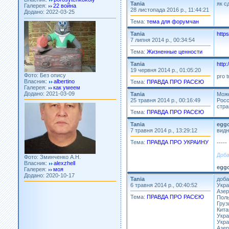
Додано: 2022-03-25
Tania
як с
28 листопада 2016 р., 11:44:21
Тема:
тема для форумчан
Tania
http
7 липня 2014 р., 00:34:54
Тема:
Жизненные ценности
Tania
http
Фото: Без опису
19 червня 2014 р., 01:05:20
Власник:
albertino
pro t
Галерея:
как умеем
Тема:
ПРАВДА ПРО РАСЄЮ
Додано: 2021-03-09
Tania
Може
25 травня 2014 р., 00:16:49
Росс
стра
Тема:
ПРАВДА ПРО РАСЄЮ
Tania
egg
7 травня 2014 р., 13:29:12
видн
Тема:
ПРАВДА ПРО УКРАИНУ
-----
Фото: Зминченко А.Н.
Власник:
alexzhell
Доба
Галерея:
моя
Додано: 2020-10-17
egg
Tania
доба
6 травня 2014 р., 00:40:52
Укра
Азер
Тема:
ПРАВДА ПРО РАСЄЮ
Пол
Груз
Кита
Укра
Укра
Азер