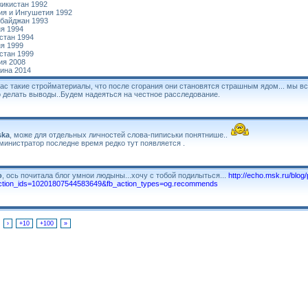
икистан 1992
ия и Ингушетия 1992
байджан 1993
я 1994
стан 1994
я 1999
стан 1999
ия 2008
ина 2014
ас такие стройматериалы, что после сгорания они становятся страшным ядом... мы в
 делать выводы..Будем надеяться на честное расследование.
ska
, може для отдельных личностей слова-пиписьки понятнише..
министратор последне время редко тут появляется .
o
, ось почитала блог умнои людыны...хочу с тобой подилыться...
http://echo.msk.ru/blo
ction_ids=10201807544583649&fb_action_types=og.recommends
›
+10
+100
»