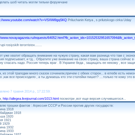
делать шоб читать могли тильки форумчане
s://www.youtube.com/watch?v=VSXWi9gqSKQ
Priluchanin Ketya , s prilutskogo cirka Uday
://www.novayagazeta.ru/inquests/64052.html?fb_action_ids=10152532951657094&fb_actio
rupi rosiyskih terorristov........
т уже хватит обращать внимание на чужую страну, какая вам разница что там с эконо
ия подписывает, и тд... Обратите уже внимание на свою страну, ваша страна сейчас 
ну спасать надо. Россия теперь враг . В Украине беда , защищать ее некому , все защи
o
, из этой трагедии много сказок сочинили,причем с обеих сторон... в ютюбе есть нем
о ,как все происходило , а ты думаешь кто эти статейки пишет? ....только те кому это 
влено 7 травня 2014 р., 17:22:59:
o
,
http://allegea.livejournal.com/1013.html
посмотри ,вот еще версия случившегося...
влю трошки фактов : Агрессия СССР и России против других государств:
ина 1918
байджан 1918
ьша 1920
ия 1921
й 1929
ина 1932
ина 1933
байджан 1937