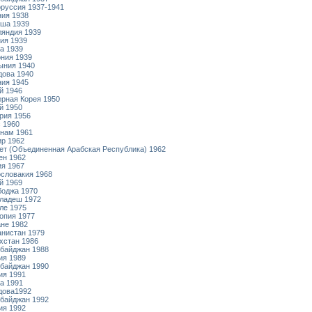
руссия 1937-1941
ия 1938
ша 1939
яндия 1939
ия 1939
а 1939
ния 1939
ыния 1940
ова 1940
ия 1945
й 1946
рная Корея 1950
й 1950
рия 1956
 1960
нам 1961
р 1962
ет (Объединенная Арабская Республика) 1962
ен 1962
я 1967
словакия 1968
й 1969
оджа 1970
ладеш 1972
ле 1975
опия 1977
не 1982
нистан 1979
хстан 1986
байджан 1988
ия 1989
байджан 1990
ия 1991
а 1991
дова1992
байджан 1992
ия 1992