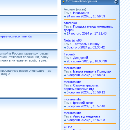
Останні обговорення
Аноним (гость)
Тема:
Ностальгія
24 липня 2026 р., 15:59:39
olforenko
Тема:
Продажа междукомнатных
дверей
17 лютого 2024 р., 17:21:48
n_types=og.recommends
Netanjahu98
Тема:
Театральные шоу
6 лютого 2024 р., 02:30:42
микой в России, какие контракты
fredenb
в очень тяжелом положении, вашу
Тема:
Для детей
тники в интернете геройствуют..
20 серпня 2023 р., 18:03:30
morsresistis
онтированные видео очевидцев, там
Тема:
Історія театру в Прилуках
выгодно.
5 серпня 2023 р., 15:58:34
morsresistis
Тема:
Салоны красоты,
парикмахерские итд
5 серпня 2023 р., 15:58:12
morsresistis
Тема:
Іржавий текст
5 серпня 2023 р., 15:57:48
morsresistis
Тема:
Авто від мецената
5 серпня 2023 р., 15:57:08
OLEX