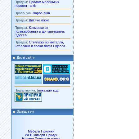
Продам:
Продам маленьких
поросят та кіз
Пропоную:
Фарба Київ
Продам:
Дитяче ліжко
Продам:
Козырьки из
поликарбоната и др. материала
Одесса
Продам:
Стеллажи из металла,
Стеллажи и полки Лофт Одесса
Друзі сайту
Наша кнопка: (
показати код
)
Відвідувачі
Мебель Прилуки
WEB-камери Прилук
Новини Прилук сьогодні