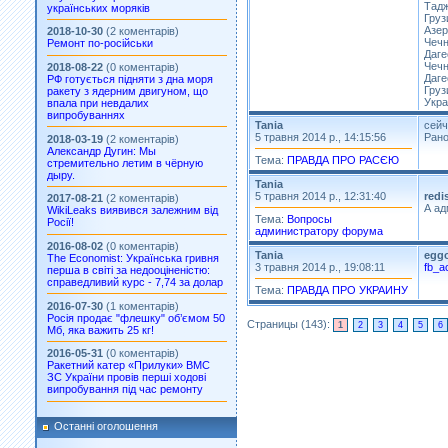
Тадж
українських моряків
Груз
Азер
2018-10-30
(2 коментарів)
Чечн
Ремонт по-російськи
Даге
Чечн
2018-08-22
(0 коментарів)
Даге
РФ готується підняти з дна моря
Груз
ракету з ядерним двигуном, що
Укра
впала при невдалих
випробуваннях
Tania
сейч
5 травня 2014 р., 14:15:56
Рано
2018-03-19
(2 коментарів)
Александр Дугин: Мы
Тема:
ПРАВДА ПРО РАСЄЮ
стремительно летим в чёрную
дыру.
Tania
5 травня 2014 р., 12:31:40
redi
2017-08-21
(2 коментарів)
А ад
WikiLeaks виявився залежним від
Тема:
Вопросы
Росії!
администратору форума
2016-08-02
(0 коментарів)
Tania
egg
The Economist: Українська гривня
3 травня 2014 р., 19:08:11
fb_a
перша в світі за недооціненістю:
справедливий курс - 7,74 за долар
Тема:
ПРАВДА ПРО УКРАИНУ
2016-07-30
(1 коментарів)
Росія продає "флешку" об’ємом 50
Страницы (143):
1
2
3
4
5
6
Мб, яка важить 25 кг!
2016-05-31
(0 коментарів)
Ракетний катер «Прилуки» ВМС
ЗС України провів перші ходові
випробування під час ремонту
Останні оголошення