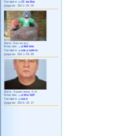
Додано: 2022-03-25
Фото: Без опису
Власник:
albertino
Галерея:
как умеем
Додано: 2021-03-09
Фото: Зминченко А.Н.
Власник:
alexzhell
Галерея:
моя
Додано: 2020-10-17