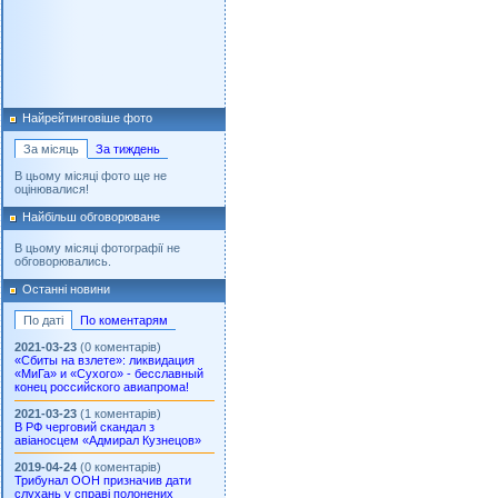
Найрейтинговіше фото
За місяць
За тиждень
В цьому місяці фото ще не
оцінювалися!
Найбільш обговорюване
В цьому місяці фотографії не
обговорювались.
Останні новини
По даті
По коментарям
2021-03-23
(0 коментарів)
«Сбиты на взлете»: ликвидация
«МиГа» и «Сухого» - бесславный
конец российского авиапрома!
2021-03-23
(1 коментарів)
В РФ черговий скандал з
авіаносцем «Адмирал Кузнецов»
2019-04-24
(0 коментарів)
Трибунал ООН призначив дати
слухань у справі полонених