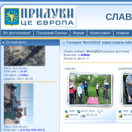
СЛАВ
Фото: Київ 2022
Власник:
morsresistis
Галерея:
Templates
Додано: 2022-11-13
Всі фотогалереї
Панорами Прилук
Форум
Користувачі
Новини
Останні фото
Галерея 'Фото2014' користувача mik
Назва галереї:
Фото2014
(разные фоточки)
Власник:
mikee
Кількість фото: 4
Фото: Без опису
Власник:
watt
карьер
рыбалка)
Галерея:
Війна
Додано: 2022-06-09
1646
04.07.2014
0
1300
364 Kb
02,05,14
491 
Фото: Без опису
Власник:
porosytenkokoly
Галерея:
22 война