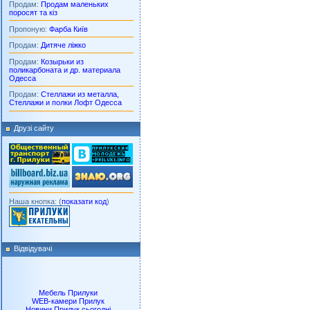
Продам:
Продам маленьких
поросят та кіз
Пропоную:
Фарба Київ
Продам:
Дитяче ліжко
Продам:
Козырьки из
поликарбоната и др. материала
Одесса
Продам:
Стеллажи из металла,
Стеллажи и полки Лофт Одесса
Друзі сайту
Наша кнопка: (
показати код
)
Відвідувачі
Мебель Прилуки
WEB-камери Прилук
Новини Прилук сьогодні