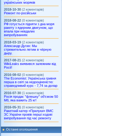
українських моряків
2018-10-30
(2 коментарів)
Ремонт по-російськи
2018-08-22
(0 коментарів)
РФ готується підняти з дна моря
ракету з ядерним двигуном, що
впала при невдалих
випробуваннях
2018-03-19
(2 коментарів)
Александр Дугин: Мы
стремительно летим в чёрную
дыру.
2017-08-21
(2 коментарів)
WikiLeaks виявився залежним від
Росії!
2016-08-02
(0 коментарів)
The Economist: Українська гривня
перша в світі за недооціненістю:
справедливий курс - 7,74 за долар
2016-07-30
(1 коментарів)
Росія продає "флешку" об’ємом 50
Мб, яка важить 25 кг!
2016-05-31
(0 коментарів)
Ракетний катер «Прилуки» ВМС
ЗС України провів перші ходові
випробування під час ремонту
Останні оголошення