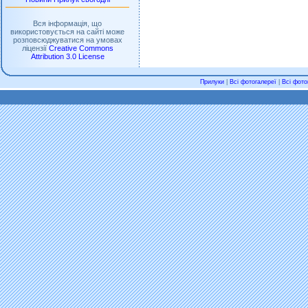
Вся інформація, що
використовується на сайті може
розповсюджуватися на умовах
ліцензії
Creative Commons
Attribution 3.0 License
Прилуки
|
Всі фотогалереї
|
Всі фото