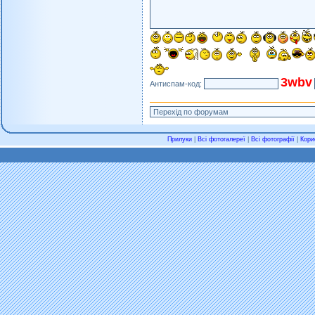
3wbv
Антиспам-код:
Прилуки
|
Всі фотогалереї
|
Всі фотографії
|
Кори