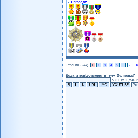
Нагороди:
Страницы (44):
1
2
3
4
5
6
›
+1
Додати повідомлення в тему 'Болталка!'
Ваше ім'я (макс