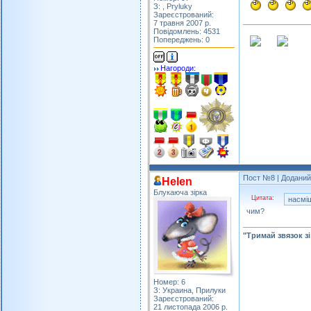
З: , Pryluky
Зареєстрований:
7 травня 2007 р.
Повідомлень: 4531
Попереджень: 0
Нагороди:
Пост №8
| Доданий:
Helen
Блукаюча зірка
Цитата:
насмі
чим?
"Тримай звязок з
Номер: 6
З: Украина, Прилуки
Зареєстрований:
21 листопада 2006 р.