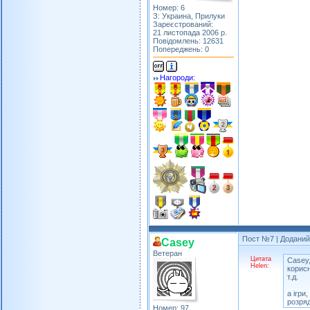
Номер: 6
З: Украина, Прилуки
Зареєстрований:
21 листопада 2006 р.
Повідомлень: 12631
Попереджень: 0
Нагороди:
Пост №7
| Доданий:
Casey
Ветеран
Цитата
Casey,
Helen:
корисн
т.д.
а ігри
розряд
Номер: 97