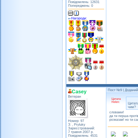
Повідомлень: 12631
Попереджень: 0
Нагороди:
Пост №9
| Доданий:
Casey
Ветеран
Цитата
Helen:
Цитат
чим?
словами!
да ти перша проті
розказав! но ти 
Номер: 97
З: , Pryluky
Зареєстрований:
7 травня 2007 р.
Повідомлень: 4531