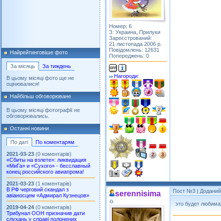
Номер: 6
З: Украина, Прилуки
Зареєстрований:
21 листопада 2006 р.
Повідомлень: 12631
Найрейтинговіше фото
Попереджень: 0
За місяць
За тиждень
Нагороди:
В цьому місяці фото ще не
оцінювалися!
Найбільш обговорюване
В цьому місяці фотографії не
обговорювались.
Останні новини
По даті
По коментарям
2021-03-23
(0 коментарів)
«Сбиты на взлете»: ликвидация
«МиГа» и «Сухого» - бесславный
конец российского авиапрома!
2021-03-23
(1 коментарів)
В РФ черговий скандал з
Пост №3
| Доданий:
serennisima
авіаносцем «Адмирал Кузнецов»
♎
это будет любим
2019-04-24
(0 коментарів)
Трибунал ООН призначив дати
слухань у справі полонених