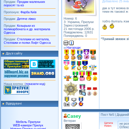
Добавлено 25 январ
Продам:
Продам маленьких
поросят та кіз
дак а тут можна в
теми як такової ж
Пропоную:
Фарба Київ
Номер: 6
Продам:
Дитяче ліжко
тобто болтать яз
З: Украина, Прилуки
Зареєстрований:
Продам:
Козырьки из
21 листопада 2006 р.
поликарбоната и др. материала
Повідомлень: 12631
Одесса
Попереджень: 0
"Тримай звязок з
Продам:
Стеллажи из металла,
Стеллажи и полки Лофт Одесса
Нагороди:
Друзі сайту
Наша кнопка: (
показати код
)
Відвідувачі
Пост №5
| Доданий:
Casey
Ветеран
Мебель Прилуки
Цитата
не роз
WEB-камери Прилук
Helen:
ОЛекс,
Новини Прилук сьогодні