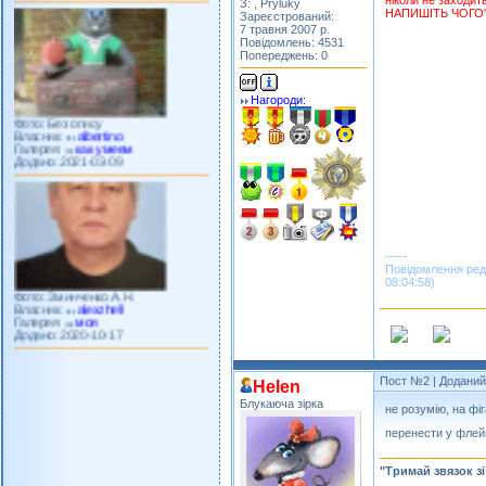
ніколи не заходи
З: , Pryluky
НАПИШІТЬ ЧОГО
Зареєстрований:
7 травня 2007 р.
Повідомлень: 4531
Попереджень: 0
Фото: Без опису
Власник:
albertino
Нагороди:
Галерея:
как умеем
Додано: 2021-03-09
-----
Фото: Зминченко А.Н.
Повідомлення ред
Власник:
alexzhell
08:04:58)
Галерея:
моя
Додано: 2020-10-17
Пост №2
| Доданий:
Helen
Блукаюча зірка
не розумію, на фі
перенести у флейм
"Тримай звязок з