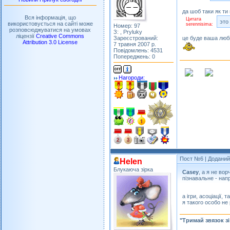
да шоб таки як ти 
Вся інформація, що
Цитата
это
використовується на сайті може
serennisima:
Номер: 97
розповсюджуватися на умовах
З: , Pryluky
ліцензії
Creative Commons
Зареєстрований:
це буде ваша люб
Attribution 3.0 License
7 травня 2007 р.
Повідомлень: 4531
Попереджень: 0
Нагороди:
Пост №6
| Доданий:
Helen
Блукаюча зірка
Casey
, а я не во
пізнавальне - напр
а ігри, асоціації,
я такого особо не
"Тримай звязок з