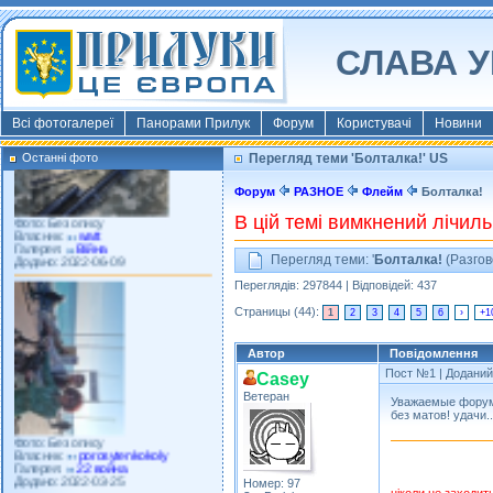
Фото: Київ 2022
Власник:
morsresistis
Галерея:
Templates
СЛАВА У
Додано: 2022-11-13
Всі фотогалереї
Панорами Прилук
Форум
Користувачі
Новини
Останні фото
Перегляд теми 'Болталка!' US
Фото: Без опису
Форум
РАЗНОЕ
Флейм
Болталка!
Власник:
watt
Галерея:
Війна
В цій темі вимкнений лічиль
Додано: 2022-06-09
Перегляд теми: '
Болталка!
(Разгово
Переглядів: 297844 | Відповідей: 437
Страницы (44):
1
2
3
4
5
6
›
+1
Автор
Повідомлення
Пост №1
| Доданий:
Casey
Ветеран
Уважаемые форумч
Фото: Без опису
без матов! удачи...
Власник:
porosytenkokoly
Галерея:
22 война
Додано: 2022-03-25
Номер: 97