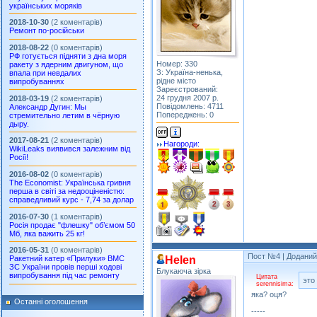
українських моряків
2018-10-30
(2 коментарів)
Ремонт по-російськи
2018-08-22
(0 коментарів)
РФ готується підняти з дна моря
Номер: 330
ракету з ядерним двигуном, що
З: Україна-ненька,
впала при невдалих
рідне місто
випробуваннях
Зареєстрований:
24 грудня 2007 р.
2018-03-19
(2 коментарів)
Повідомлень: 4711
Александр Дугин: Мы
Попереджень: 0
стремительно летим в чёрную
дыру.
2017-08-21
(2 коментарів)
Нагороди:
WikiLeaks виявився залежним від
Росії!
2016-08-02
(0 коментарів)
The Economist: Українська гривня
перша в світі за недооціненістю:
справедливий курс - 7,74 за долар
2016-07-30
(1 коментарів)
Росія продає "флешку" об’ємом 50
Мб, яка важить 25 кг!
2016-05-31
(0 коментарів)
Пост №4
| Доданий:
Helen
Ракетний катер «Прилуки» ВМС
ЗС України провів перші ходові
Блукаюча зірка
випробування під час ремонту
Цитата
это
serennisima:
яка? оця?
Останні оголошення
-----