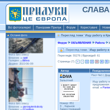
СЛАВА 
Фото: Київ 2022
Власник:
morsresistis
Галерея:
Templates
Додано: 2022-11-13
Всі фотогалереї
Панорами Прилук
Форум
Користувачі
Нови
Останні фото
Перегляд теми ' Ищу работу в Кр
Форум
ОБЪЯВЛЕНИЯ
Работа
И
Перегляд теми: '
Ищу работу в
Фото: Без опису
Власник:
watt
Переглядів: 55276 | Відповідей: 61
Галерея:
Війна
Додано: 2022-06-09
Страницы (7):
«
‹
1
2
3
4
5
Автор
Повідомлен
Пост №1
| Дод
DiVA
Зальотний
Ищу работу н
предложения 
email:
Pante
Фото: Без опису
Номер: 851
Власник:
porosytenkokoly
З: , Харьков
Галерея:
22 война
Зареєстрований:
Додано: 2022-03-25