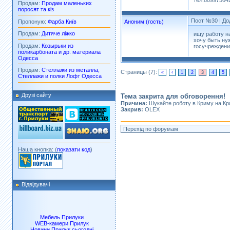
тел.80997564
Продам:
Продам маленьких
поросят та кіз
Пост №30
| До
Пропоную:
Фарба Київ
Аноним (гость)
Продам:
Дитяче ліжко
ищу работу н
хочу быть ну
Продам:
Козырьки из
госучреждени
поликарбоната и др. материала
Одесса
Продам:
Стеллажи из металла,
Страницы (7):
«
‹
1
2
3
4
5
Стеллажи и полки Лофт Одесса
Друзі сайту
Тема закрита для обговорення!
Причина:
Шукайте роботу в Криму на Кр
Закрив:
OLEX
Наша кнопка: (
показати код
)
Відвідувачі
Мебель Прилуки
WEB-камери Прилук
Новини Прилук сьогодні