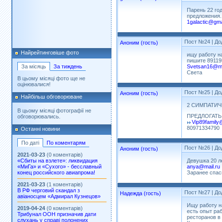
Парень 22 го
предложения.
1galactic@gma
Пост №24
| До
Аноним (гость)
Найрейтинговіше фото
ищу работу на
пишите 89119
Svetsan16@ma
За місяць
За тиждень
Света
В цьому місяці фото ще не
оцінювалися!
Пост №25
| До
Аноним (гость)
Найбільш обговорюване
2 СИМПАТИЧ
В цьому місяці фотографії не
ПРЕДЛОГАТЬ
обговорювались.
Vip89family
80971334790
Останні новини
По даті
По коментарям
Пост №26
| До
Аноним (гость)
2021-03-23
(0 коментарів)
Девушка 20 л
«Сбиты на взлете»: ликвидация
anya@mail.ru
«МиГа» и «Сухого» - бесславный
Заранее спаси
конец российского авиапрома!
2021-03-23
(1 коментарів)
В РФ черговий скандал з
Пост №27
| До
Надежда (гость)
авіаносцем «Адмирал Кузнецов»
Ищу работу н
2019-04-24
(0 коментарів)
есть опыт ра
Трибунал ООН призначив дати
ресторанов в
слухань у справі полонених