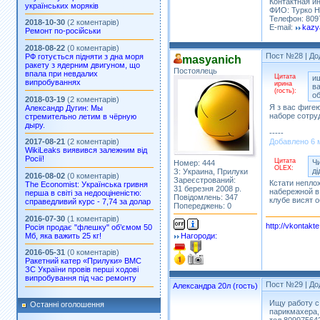
Контактная и
українських моряків
ФИО: Турко 
Телефон: 809
2018-10-30
(2 коментарів)
E-mail:
kazy
Ремонт по-російськи
2018-08-22
(0 коментарів)
Пост №28
| До
РФ готується підняти з дна моря
masyanich
ракету з ядерним двигуном, що
Постоялець
впала при невдалих
Цитата
и
випробуваннях
ирина
в
(гость):
о
2018-03-19
(2 коментарів)
Я з вас фиге
Александр Дугин: Мы
наборе сотру
стремительно летим в чёрную
дыру.
-----
Добавлено 6 м
2017-08-21
(2 коментарів)
WikiLeaks виявився залежним від
Росії!
Цитата
Чи
Номер: 444
OLEX:
д
З: Украина, Прилуки
2016-08-02
(0 коментарів)
Зареєстрований:
Кстати неплох
The Economist: Українська гривня
31 березня 2008 р.
набережной в
перша в світі за недооціненістю:
Повідомлень: 347
клубе висят 
справедливий курс - 7,74 за долар
Попереджень: 0
2016-07-30
(1 коментарів)
http://vkontakt
Росія продає "флешку" об’ємом 50
Мб, яка важить 25 кг!
Нагороди:
2016-05-31
(0 коментарів)
Ракетний катер «Прилуки» ВМС
ЗС України провів перші ходові
випробування під час ремонту
Пост №29
| До
Александра 20л (гость)
Ищу работу с
Останні оголошення
парикмахера,..