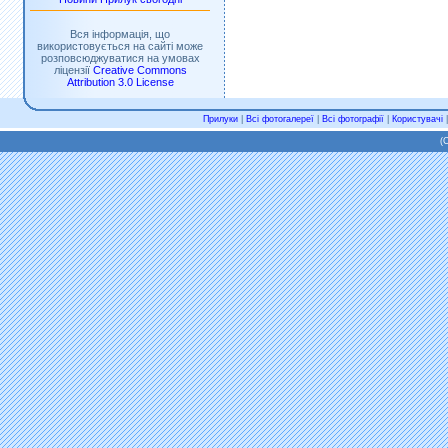
Вся інформація, що
використовується на сайті може
розповсюджуватися на умовах
ліцензії
Creative Commons
Attribution 3.0 License
Прилуки
|
Всі фотогалереї
|
Всі фотографії
|
Користувачі
(