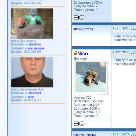
16 березня 2009 р.
Повідомлень: 2
Попереджень: 0
Пост №21
| До
lubov (гость)
ищу работу а
Фото: Без опису
рассмотрю в
Власник:
albertino
Галерея:
как умеем
Додано: 2021-03-09
Пост №22
| До
Nico
Древний
Оце да!!! Аж 
називається?
Фото: Зминченко А.Н.
Власник:
alexzhell
Галерея:
моя
Додано: 2020-10-17
Номер: 720
З: Україна, Прилуки
Зареєстрований:
18 грудня 2008 р.
Повідомлень: 111
Попереджень: 0
Пост №23
| До
galactic (гость)