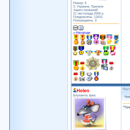
Номер: 6
З: Украина, Прилуки
Зареєстрований:
21 листопада 2006 р.
Повідомлень: 12631
Попереджень: 0
Нагороди:
Пос
Helen
Блукаюча зірка
Чим
"Три