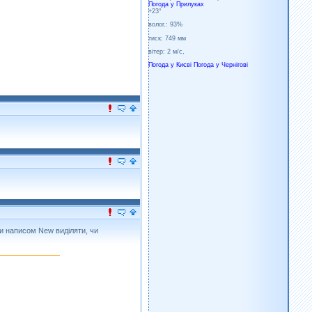
Погода у
Прилуках
+23°
волог.:
93%
тиск:
749 мм
вітер:
2 м/с,
Погода у Києві
Погода у Чернігові
чи написом New виділяти, чи