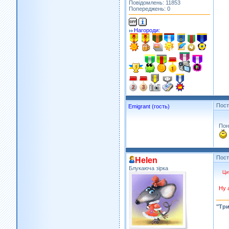
Повідомлень: 11853
Попереджень: 0
Нагороди:
Пос
Emigrant (гость)
Пон
Пос
Helen
Блукаюча зірка
Ци
Ну 
"Три