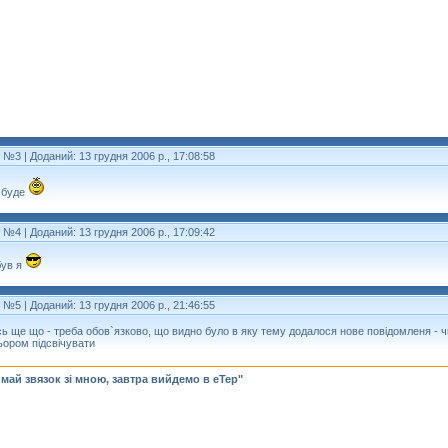
т №3
| Доданий: 13 грудня 2006 р., 17:08:58
 буде
т №4
| Доданий: 13 грудня 2006 р., 17:09:42
був я
т №5
| Доданий: 13 грудня 2006 р., 21:46:55
сь ще що - треба обов`язково, що видно було в яку тему додалося нове повідомленя - 
ьором підсвічувати
май звязок зі мною, завтра вийдемо в еТер"