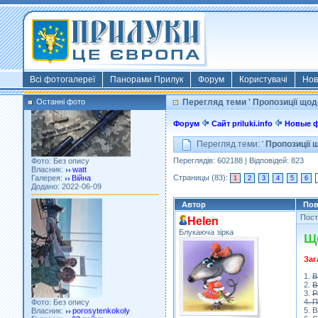
Фото: Київ 2022
Власник:
morsresistis
Галерея:
Templates
Додано: 2022-11-13
Всі фотогалереї
Панорами Прилук
Форум
Користувачі
Нов
Останні фото
Перегляд теми ' Пропозиції щод
Форум
Сайт priluki.info
Новые 
Фото: Без опису
Перегляд теми: '
Пропозиції 
Власник:
watt
Галерея:
Війна
Переглядів: 602188 | Відповідей: 823
Додано: 2022-06-09
Страницы (83):
1
2
3
4
5
6
Автор
Пов
Пос
Helen
Блукаюча зірка
Що
Заг
1.
В
Фото: Без опису
2.
В
Власник:
porosytenkokoly
3.
Р
Галерея:
22 война
4. 
Додано: 2022-03-25
5. В