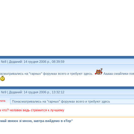
т №8
| Доданий: 14 грудня 2006 р., 08:39:59
асматривались на "гарных" форумах всего и требуют здесь.
Ааааа смайлики по
т №9
| Доданий: 14 грудня 2006 р., 13:32:12
тата:
Понасматривались на "гарных" форумах всего и требуют здесь
а что? человек ведь стремится к лучшему
май звязок зі мною, завтра вийдемо в еТер"