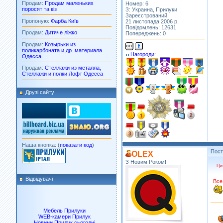
Продам:
Продам маленьких
Номер: 6
поросят та кіз
З: Украина, Прилуки
Зареєстрований:
Пропоную:
Фарба Київ
21 листопада 2006 р.
Повідомлень: 12631
Продам:
Дитяче ліжко
Попереджень: 0
Продам:
Козырьки из
поликарбоната и др. материала
Нагороди:
Одесса
Продам:
Стеллажи из металла,
Стеллажи и полки Лофт Одесса
Друзі сайту
Наша кнопка: (
показати код
)
Пос
OLEX
З Новим Роком!
Ци
Відвідувачі
Все
Мебель Прилуки
WEB-камери Прилук
Новини Прилук сьогодні