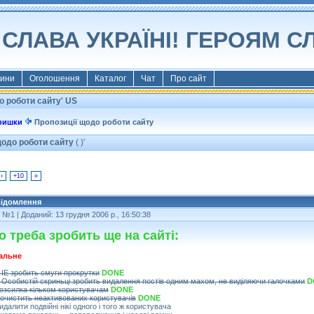
СЛАВА УКРАЇНІ! ГЕРОЯМ С
ини
Оголошення
Каталог
Чат
Про сайт
о роботи сайту' US
фишки
Пропозиції щодо роботи сайту
щодо роботи сайту
( )'
›
+10
»
ідомлення
т №1
| Доданий: 13 грудня 2006 р., 16:50:38
 треба зробить ще на сайті:
альне
 ІЕ зробить смуги прокрутки
DONE
 Особистій скриньці зробить видалення постів одним махом, не виділяючи галочками
D
озсилка кільком користувачам
DONE
Почистить неактивованих користувачів
DONE
идалити подвійні нікі одного і того ж користувача