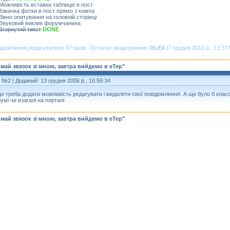
 Можливість вставки таблицю в пост
 Закачка фотки в пост прямо з компа
 Вікно опитування на головній сторінці
 Звуковий виклик форумчанина
Згорнутий текст
DONE
ідомлення редагувалося 37 разів. Останнє редагування:
OLEX
(7 грудня 2012 р., 13:33:
май звязок зі мною, завтра вийдемо в еТер"
т №2
| Доданий: 13 грудня 2006 р., 16:56:34
ще треба додати можливість редагувати і видаляти свої повідомлення. А ще було б класс
умі чи взагалі на порталі
май звязок зі мною, завтра вийдемо в еТер"