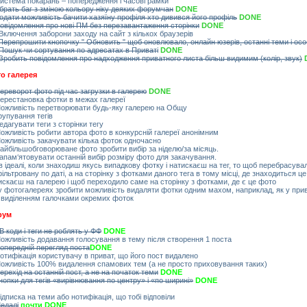
Система покарань – попередження і часові рамки
брать баг з зміною кольору ніку деяких форумчан
DONE
одати можливість бачити хазяїну профіля хто дивився його профіль
DONE
Повідомлення про нові ПМ без перезавантаження сторінки
DONE
 Включення заборони заходу на сайт з кількох браузерів
Перепрошити кнопочку " Обновить " щоб оновлювало, онлайн юзерів, останні теми і ос
Пошук чи сортування по адресатах в Приваті
DONE
Зробить повідомлення про надходження приватного листа більш видимим (колір, звук)
о галерея
ереворот фото під час загрузки в галерею
DONE
Перестановка фотки в межах галереї
Можливість перетворювати будь-яку галерею на Общу
Групування тегів
Редагувати теги з сторінки тегу
Можливість робити автора фото в конкурсній галереї анонімним
Можливість закачувати кілька фоток одночасно
Найбільшобговорюване фото зробити вибір за ніделю/за місяць.
Запам‘ятовувати останній вибір розміру фото для закачування.
 в ідеалі, коли знаходиш якусь випадкову фотку і натискаєш на тег, то щоб перебрасувал
фільтровану по даті, а на сторінку з фотками даного тега в тому місці, де знаходиться ц
искаєш на галерею і щоб переходило саме на сторінку з фотками, де є це фото
 у фотогалереях зробити можливість видаляти фотки одним махом, наприклад, як у прив
 виділенням галочками окремих фоток
рум
В коди і теги не роблять у ФФ
DONE
Можливість додавання голосування в тему після створення 1 поста
опередній перегляд поста
DONE
Нотифікація користувачу в приват, що його пост видалено
Можливість 100% видалення спамових тем (а не просто приховування таких)
ерехід на останній пост, а не на початок теми
DONE
нопки для тегів «вирівнювання по центру» і «по ширині»
DONE
Підписка на теми або нотифікація, що тобі відповіли
Медалі
почти DONE