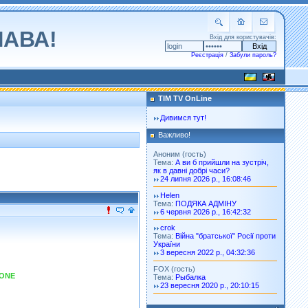
ЛАВА!
Вхід для користувачів:
Реєстрація
/
Забули пароль?
TIM TV OnLine
Дивимся тут!
Важливо!
Аноним (гость)
Тема:
А ви б прийшли на зустріч,
як в давні добрі часи?
24 липня 2026 р., 16:08:46
Helen
Тема:
ПОДЯКА АДМІНУ
6 червня 2026 р., 16:42:32
crok
Тема:
Війна "братської" Росії проти
України
3 вересня 2022 р., 04:32:36
FOX (гость)
ONE
Тема:
Рыбалка
23 вересня 2020 р., 20:10:15