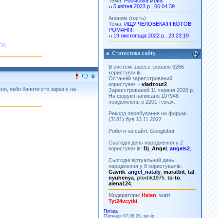
Тема:
Російська мова
5 квітня 2023 р., 06:04:39
Аноним (гость)
Тема:
ИЩУ ЧЕЛОВЕКА!!!! КОТОВ
РОМАН!!!!
19 листопада 2022 р., 23:23:19
59)
Статистика сайту
В системі зареєстровано 3266
користувачів.
Останній зареєстрований
користувач -
vladzour2
.
но, якби бачити хто зараз є на
Зареєстрований 11 червня 2026 р.
На форумі написано 107948
повідомлень в 2201 темах.
Рекорд перебування на форумі
(3181) був 13.11.2022
Роботи на сайті: Googlebot
Сьогодні день народження у 2
користувачів:
Dj_Angel
,
angels2
,
Сьогодні віртуальний день
народження у 8 користувачів:
Gavrik
,
angel_nataly
,
maratbit
,
tal
,
nyuhenya
,
plodik1975
,
to-to
,
alena124
,
Модератори:
Helen
,
watt
,
Tyt24vcytki
Погода
П'ятниця 07.08.26, вечір