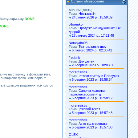
Останні обговорення
Аноним (гость)
Тема:
Ностальгія
24 липня 2026 р., 15:59:39
обисту скриньку
DONE
olforenko
DONE
Тема:
Продажа междукомнатных
дверей
17 лютого 2024 р., 17:21:48
Netanjahu98
Тема:
Театральные шоу
6 лютого 2024 р., 02:30:42
fredenb
Тема:
Для детей
20 серпня 2023 р., 18:03:30
morsresistis
о не на сторінку з фотками тега,
Тема:
Історія театру в Прилуках
е випадкове фото. Яяк варіант -
5 серпня 2023 р., 15:58:34
аті, шляхом виділення усіх фоток
morsresistis
Тема:
Салоны красоты,
парикмахерские итд
5 серпня 2023 р., 15:58:12
morsresistis
Тема:
Іржавий текст
5 серпня 2023 р., 15:57:48
morsresistis
Тема:
Авто від мецената
5 серпня 2023 р., 15:57:08
OLEX