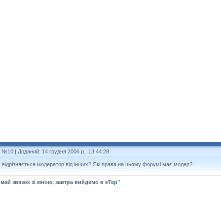
т №10
| Доданий: 14 грудня 2006 р., 13:44:28
 відрізняється модератор від інших? Які права на цьому форумі має модер?
май звязок зі мною, завтра вийдемо в еТер"