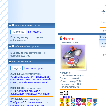
10.
11.
12.
13.
14.
-----
Пов
Найрейтинговіше фото
"Три
За місяць
За тиждень
Пос
В цьому місяці фото ще не
Helen
оцінювалися!
Блукаюча зірка
А, 
фор
Найбільш обговорюване
В цьому місяці фотографії не
"Три
обговорювались.
Останні новини
По даті
По коментарям
Номер: 6
2021-03-23
(0 коментарів)
З: Украина, Прилуки
«Сбиты на взлете»: ликвидация
Зареєстрований:
«МиГа» и «Сухого» - бесславный
21 листопада 2006 р.
конец российского авиапрома!
Повідомлень: 12631
Попереджень: 0
2021-03-23
(1 коментарів)
В РФ черговий скандал з
авіаносцем «Адмирал Кузнецов»
Нагороди:
2019-04-24
(0 коментарів)
Трибунал ООН призначив дати
слухань у справі полонених