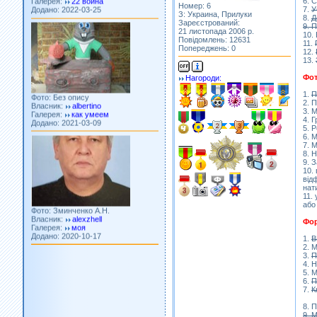
6. 
Номер: 6
7.
У
З: Украина, Прилуки
8.
Д
Зареєстрований:
9. 
21 листопада 2006 р.
10.
Повідомлень: 12631
11.
Попереджень: 0
12.
13.
Фото: Без опису
Фот
Нагороди:
Власник:
albertino
Галерея:
как умеем
1.
П
Додано: 2021-03-09
2. 
3. 
4. 
5. 
6. 
7. 
8. 
9. 
10.
від
Фото: Зминченко А.Н.
нат
Власник:
alexzhell
11.
Галерея:
моя
або
Додано: 2020-10-17
Фо
1.
В
2. 
3.
П
4. 
5. 
6.
П
7.
К
8. 
9. 