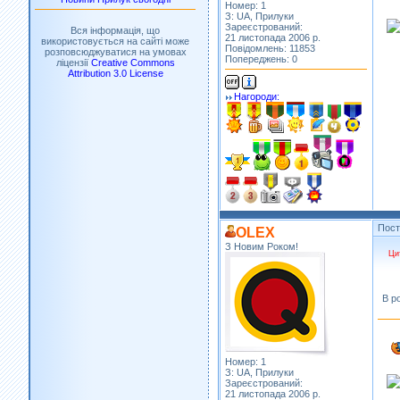
Номер: 1
З: UA, Прилуки
Зареєстрований:
Вся інформація, що
21 листопада 2006 р.
використовується на сайті може
Повідомлень: 11853
розповсюджуватися на умовах
Попереджень: 0
ліцензії
Creative Commons
Attribution 3.0 License
Нагороди:
Пос
OLEX
З Новим Роком!
Ци
В р
Номер: 1
З: UA, Прилуки
Зареєстрований:
21 листопада 2006 р.