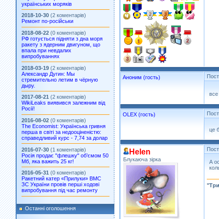
українських моряків
2018-10-30
(2 коментарів)
Ремонт по-російськи
2018-08-22
(0 коментарів)
РФ готується підняти з дна моря
ракету з ядерним двигуном, що
впала при невдалих
випробуваннях
2018-03-19
(2 коментарів)
Александр Дугин: Мы
Пос
Аноним (гость)
стремительно летим в чёрную
дыру.
все
2017-08-21
(2 коментарів)
WikiLeaks виявився залежним від
Росії!
Пос
OLEX (гость)
2016-08-02
(0 коментарів)
The Economist: Українська гривня
це 
перша в світі за недооціненістю:
справедливий курс - 7,74 за долар
Пос
2016-07-30
(1 коментарів)
Helen
Росія продає "флешку" об’ємом 50
Блукаюча зірка
Мб, яка важить 25 кг!
А о
кол
2016-05-31
(0 коментарів)
Ракетний катер «Прилуки» ВМС
ЗС України провів перші ходові
"Три
випробування під час ремонту
Останні оголошення