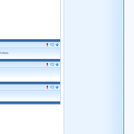
осишь.