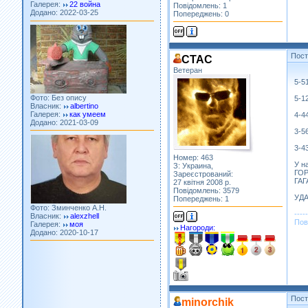
Повідомлень: 1
Попереджень: 0
Пос
CTAC
Ветеран
Фото: Без опису
5-5
Власник:
albertino
Галерея:
как умеем
5-1
Додано: 2021-03-09
4-4
3-5
3-4
Номер: 463
У н
З: Украина,
ГО
Зареєстрований:
ГАГ
27 квітня 2008 р.
Фото: Зминченко А.Н.
Повідомлень: 3579
УДАЧ
Власник:
alexzhell
Попереджень: 1
Галерея:
моя
-----
Додано: 2020-10-17
Пов
Нагороди:
Пос
minorchik