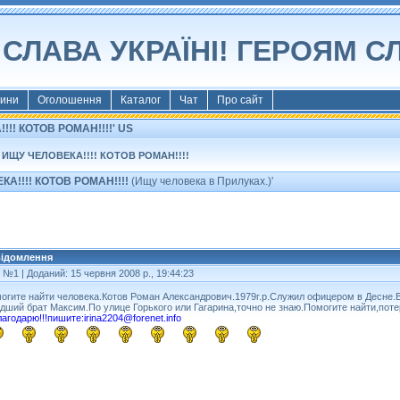
СЛАВА УКРАЇНІ! ГЕРОЯМ С
ини
Оголошення
Каталог
Чат
Про сайт
!!! КОТОВ РОМАН!!!!' US
ИЩУ ЧЕЛОВЕКА!!!! КОТОВ РОМАН!!!!
А!!!! КОТОВ РОМАН!!!!
(Ищу человека в Прилуках.)'
ідомлення
т №1
| Доданий: 15 червня 2008 р., 19:44:23
огите найти человека.Котов Роман Александрович.1979г.р.Служил офицером в Десне.В
дший брат Максим.По улице Горького или Гагарина,точно не знаю.Помогите найти,пот
лагодарю!!!пишите:
irina2204@forenet.info