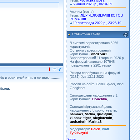
Тема:
Російська мова
5 квітня 2023 р., 06:04:39
Аноним (гость)
Тема:
ИЩУ ЧЕЛОВЕКА!!!! КОТОВ
РОМАН!!!!
19 листопада 2022 р., 23:23:19
Статистика сайту
В системі зареєстровано 3266
користувачів.
Останній зареєстрований
користувач -
vladzour2
.
Зареєстрований 11 червня 2026 р.
На форумі написано 107948
повідомлень в 2201 темах.
Рекорд перебування на форумі
(3181) був 13.11.2022
 родителей и т.п. я не знаю...........
Роботи на сайті: Baidu Spider, Bing,
Googlebot
 были.
Сьогодні день народження у 1
користувачів:
Dorichka
,
Сьогодні віртуальний день
народження у 8 користувачів:
hammer
,
Vadim
,
gudlajkin
,
xLanax
,
tiger
,
olegkuzmin
,
tuchadeth
,
MarinaS
,
Модератори:
Helen
,
watt
,
Tyt24vcytki
Погода