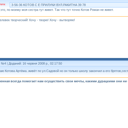
тата:
3-56-36 КОТОВ С Е ПРИЛУКИ ВУЛ.РАКИТНА 39 78
 это, по моему моя сестра тут живет. Так что тут точно Котов Роман не живет.
человек творческий! Хочу - творю! Хочу - вытворяю!
т №4
| Доданий: 16 червня 2008 р., 02:17:50
наю Котова Артёма..живёт по ул.Садовой но он только школу закончил а его брптов,сестёр и
енная всегда помогает нам осуществить свои мечты, какими дурацкими они ни