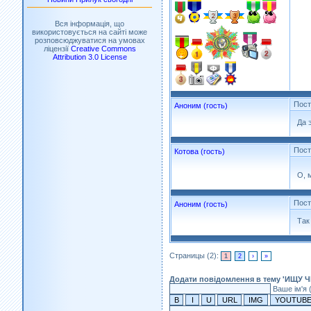
Вся інформація, що
використовується на сайті може
розповсюджуватися на умовах
ліцензії
Creative Commons
Attribution 3.0 License
Пос
Аноним (гость)
Да 
Пос
Котова (гость)
О, 
Пос
Аноним (гость)
Так
Страницы (2):
1
2
›
»
Додати повідомлення в тему 'ИЩУ 
Ваше ім'я 