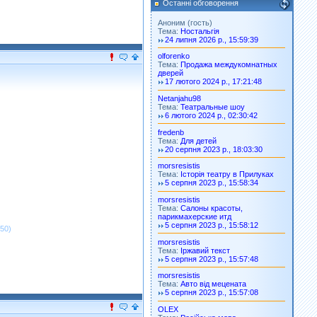
Останні обговорення
Аноним (гость)
Тема:
Ностальгія
24 липня 2026 р., 15:59:39
olforenko
Тема:
Продажа междукомнатных
дверей
17 лютого 2024 р., 17:21:48
Netanjahu98
Тема:
Театральные шоу
6 лютого 2024 р., 02:30:42
fredenb
Тема:
Для детей
20 серпня 2023 р., 18:03:30
morsresistis
Тема:
Історія театру в Прилуках
5 серпня 2023 р., 15:58:34
morsresistis
Тема:
Салоны красоты,
парикмахерские итд
5 серпня 2023 р., 15:58:12
:50)
morsresistis
Тема:
Іржавий текст
5 серпня 2023 р., 15:57:48
morsresistis
Тема:
Авто від мецената
5 серпня 2023 р., 15:57:08
OLEX