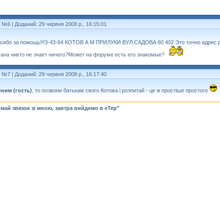
т №6
| Доданий: 29 червня 2008 р., 16:15:01
сибо за помощь!!!3-43-64 КОТОВ А М ПРИЛУКИ ВУЛ.САДОВА 60 402 Это точно адрес 
ана никто не знает ничего?Может на форуме есть его знакомые?
т №7
| Доданий: 29 червня 2008 р., 16:17:40
ним (гость)
, то позвони батькам свого Котова і розпитай - це ж простіше простого
май звязок зі мною, завтра вийдемо в еТер"