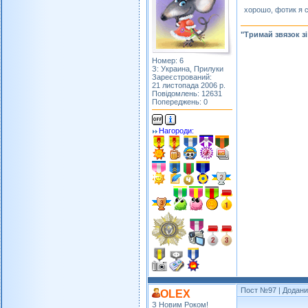
хорошо, фотик я 
"Тримай звязок з
Номер: 6
З: Украина, Прилуки
Зареєстрований:
21 листопада 2006 р.
Повідомлень: 12631
Попереджень: 0
Нагороди:
Пост №97
| Додани
OLEX
З Новим Роком!