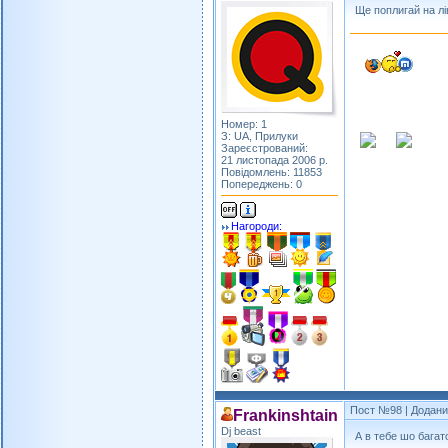
Ще поплигай на лі
Номер: 1
З: UA, Прилуки
Зареєстрований:
21 листопада 2006 р.
Повідомлень: 11853
Попереджень: 0
Нагороди:
Пост №98
| Додани
Frankinshtain
Dj beast
А в тебе шо багат