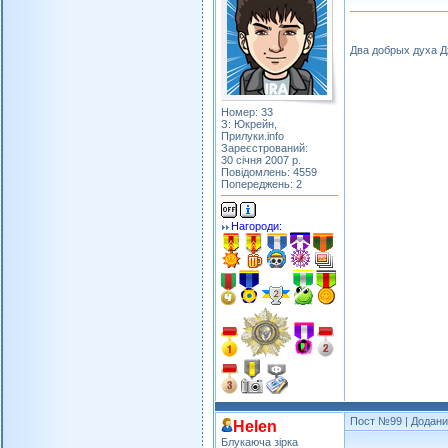
Два добрых духа 
Номер: 33
З: Юкрейн,
Прилуки.info
Зареєстрований:
30 січня 2007 р.
Повідомлень: 4559
Попереджень: 2
Нагороди:
Пост №99
| Додани
Helen
Блукаюча зірка