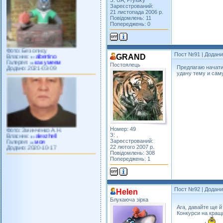
З: UA, Pryluky
Зареєстрований:
21 листопада 2006 р.
Повідомлень: 11
Попереджень: 0
Фото: Без опису
Власник:
albertino
Галерея:
как умеем
Додано: 2021-03-09
Пост №91
| Додани
GRAND
Постоялець
Предлагаю начати
удачу тему и сам
Фото: Зминченко А.Н.
Власник:
alexzhell
Галерея:
моя
Номер: 49
Додано: 2020-10-17
З: ,
Зареєстрований:
22 лютого 2007 р.
Повідомлень: 308
Попереджень: 1
Пост №92
| Додани
Helen
Блукаюча зірка
Ага, давайте ще 
Конкурси на кращ