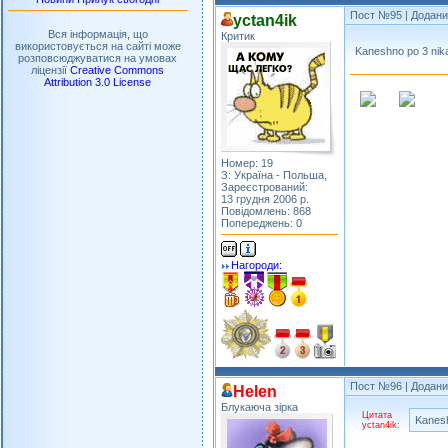
Пост №95
| Додани
yctan4ik
Вся інформація, що
Критик
використовується на сайті може
Kaneshno po 3 nik
розповсюджуватися на умовах
ліцензії
Creative Commons
Attribution 3.0 License
Номер: 19
З: Україна - Польша,
Зареєстрований:
13 грудня 2006 р.
Повідомлень: 868
Попереджень: 0
Нагороди:
Пост №96
| Доданий
Helen
Блукаюча зірка
Цитата
Kanesh
yctan4ik: