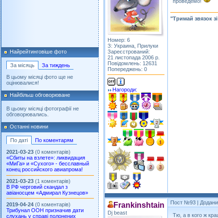
проведемо!
"Тримай звязок з
Номер: 6
З: Украина, Прилуки
Зареєстрований:
Найрейтинговіше фото
21 листопада 2006 р.
Повідомлень: 12631
За місяць
За тиждень
Попереджень: 0
В цьому місяці фото ще не
оцінювалися!
Нагороди:
Найбільш обговорюване
В цьому місяці фотографії не
обговорювались.
Останні новини
По даті
По коментарям
2021-03-23
(0 коментарів)
«Сбиты на взлете»: ликвидация
«МиГа» и «Сухого» - бесславный
конец российского авиапрома!
2021-03-23
(1 коментарів)
В РФ черговий скандал з
авіаносцем «Адмирал Кузнецов»
Пост №93
| Додани
Frankinshtain
2019-04-24
(0 коментарів)
Трибунал ООН призначив дати
Dj beast
Тю, а в кого ж кр
слухань у справі полонених