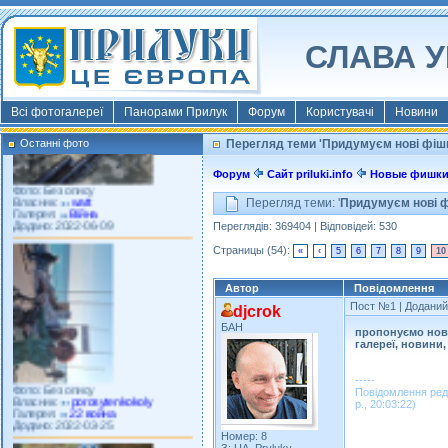
Власник:
morsresistis
Галерея:
Templates
Додано: 2022-11-13
СЛАВА У
Всі фотогалереї
Панорами Прилук
Форум
Користувачі
Новини
Останні фото
Перегляд теми 'Придумуєм нові фішк
Фото: Без опису
Власник:
watt
Форум
Сайт priluki.info
Новые фишк
Галерея:
Війна
Додано: 2022-06-09
Перегляд теми: '
Придумуєм нові ф
Переглядів: 369404 | Відповідей: 530
Страницы (54):
«
‹
5
6
7
8
9
10
Автор
Повідомлення
Пост №1
| Доданий:
djcrok
БАН
пропонуємо нові
галереї, новини,
Фото: Без опису
Власник:
porosytenkokoly
-----
Галерея:
22 война
Повідомлення ред
Додано: 2022-03-25
р., 20:03:22)
Номер: 8