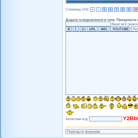
Страницы (54):
«
‹
5
6
7
8
9
10
Додати повідомлення в тему 'Придумуєм н
Ваше ім'я (макс
Y2Bb
Антиспам-код: