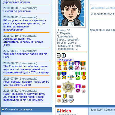
українських моряків
-----
Добавлено 22 мая 2
2018-10-30
(2 коментарів)
Ремонт по-російськи
А коли появиться
2018-08-22
(0 коментарів)
РФ готується підняти з дна моря
ракету з ядерним двигуном, що
впала при невдалих
випробуваннях
Два добрых духа 
Номер: 33
З: Юкрейн,
2018-03-19
(2 коментарів)
Прилуки.info
Александр Дугин: Мы
Зареєстрований:
стремительно летим в чёрную
30 січня 2007 р.
дыру.
Повідомлень: 4559
Попереджень: 2
2017-08-21
(2 коментарів)
WikiLeaks виявився залежним від
Росії!
Нагороди:
2016-08-02
(0 коментарів)
The Economist: Українська гривня
перша в світі за недооціненістю:
справедливий курс - 7,74 за долар
2016-07-30
(1 коментарів)
Росія продає "флешку" об’ємом 50
Мб, яка важить 25 кг!
2016-05-31
(0 коментарів)
Ракетний катер «Прилуки» ВМС
ЗС України провів перші ходові
випробування під час ремонту
Останні оголошення
Пост №94
| Додани
Helen