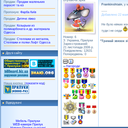
Блукаюча зірка
Продам:
Продам маленьких
Frankinshtain
, у
поросят та кіз
-----
Пропоную:
Фарба Київ
Добавлено 22 мая 2
Продам:
Дитяче ліжко
Не було ніяких ко
Продам:
Козырьки из
поликарбоната и др. материала
туди і не сюди
Одесса
Номер: 6
Продам:
Стеллажи из металла,
З: Украина, Прилуки
"Тримай звязок з
Стеллажи и полки Лофт Одесса
Зареєстрований:
21 листопада 2006 р.
Повідомлень: 12631
Друзі сайту
Попереджень: 0
Нагороди:
Наша кнопка: (
показати код
)
Відвідувачі
Мебель Прилуки
WEB-камери Прилук
Новини Прилук сьогодні