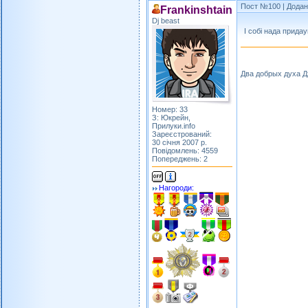
Пост №100
| Додан
Frankinshtain
Dj beast
І собі нада прида
Два добрых духа 
Номер: 33
З: Юкрейн,
Прилуки.info
Зареєстрований:
30 січня 2007 р.
Повідомлень: 4559
Попереджень: 2
Нагороди: