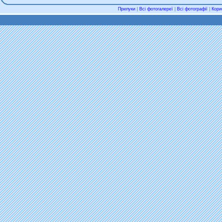
Прилуки
|
Всі фотогалереї
|
Всі фотографії
|
Кори