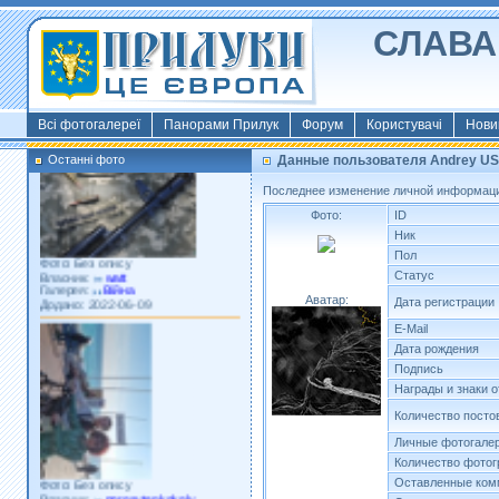
СЛАВА 
Фото: Київ 2022
Власник:
morsresistis
Галерея:
Templates
Додано: 2022-11-13
Всі фотогалереї
Панорами Прилук
Форум
Користувачі
Нови
Останні фото
Данные пользователя Andrey US
Последнее изменение личной информации
Фото:
ID
Ник
Фото: Без опису
Пол
Власник:
watt
Статус
Галерея:
Війна
Додано: 2022-06-09
Аватар:
Дата регистрации
E-Mail
Дата рождения
Подпись
Награды и знаки 
Количество посто
Личные фотогале
Количество фото
Фото: Без опису
Оставленные ком
Власник:
porosytenkokoly
Галерея:
22 война