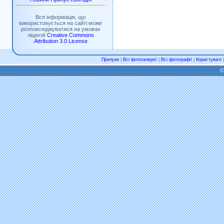
Вся інформація, що
використовується на сайті може
розповсюджуватися на умовах
ліцензії
Creative Commons
Attribution 3.0 License
Прилуки
|
Всі фотогалереї
|
Всі фотографії
|
Користувачі
(