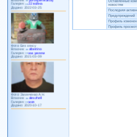
Оставленные ком
Додано: 2022-03-25
новостям
Последняя активн
Предупреждений
Профиль изменен,
Профиль просмотр
Фото: Без опису
Власник:
albertino
Галерея:
как умеем
Додано: 2021-03-09
Фото: Зминченко А.Н.
Власник:
alexzhell
Галерея:
моя
Додано: 2020-10-17