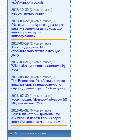
українських моряків
2018-10-30
(2 коментарів)
Ремонт по-російськи
2018-08-22
(0 коментарів)
РФ готується підняти з дна моря
ракету з ядерним двигуном, що
впала при невдалих
випробуваннях
2018-03-19
(2 коментарів)
Александр Дугин: Мы
стремительно летим в чёрную
дыру.
2017-08-21
(2 коментарів)
WikiLeaks виявився залежним від
Росії!
2016-08-02
(0 коментарів)
The Economist: Українська гривня
перша в світі за недооціненістю:
справедливий курс - 7,74 за долар
2016-07-30
(1 коментарів)
Росія продає "флешку" об’ємом 50
Мб, яка важить 25 кг!
2016-05-31
(0 коментарів)
Ракетний катер «Прилуки» ВМС
ЗС України провів перші ходові
випробування під час ремонту
Останні оголошення