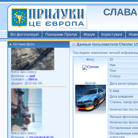
СЛАВА 
Фото: Київ 2022
Власник:
morsresistis
Галерея:
Templates
Додано: 2022-11-13
Всі фотогалереї
Панорами Прилук
Форум
Користувачі
Нови
Останні фото
Данные пользователя Chester U
Последнее изменение личной информации
Фото:
ID
Ник
Фото: Без опису
Пол
Власник:
watt
Галерея:
Війна
Статус
Додано: 2022-06-09
Аватар:
Дата регистрации
E-Mail
Дата рождения
Страна, город пр
Количество пост
Личные фотогале
Количество фото
Оставленные ком
Фото: Без опису
Власник:
porosytenkokoly
Оставленные ком
Галерея:
22 война
новостям