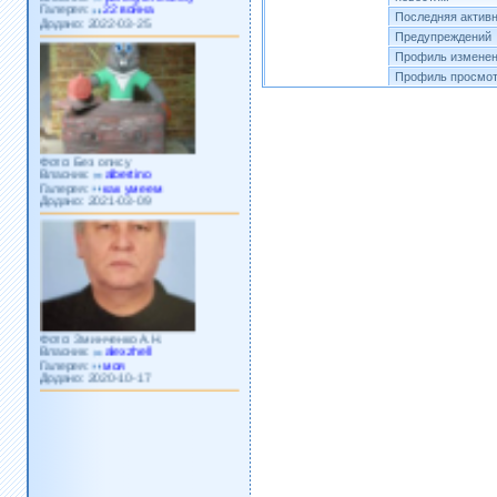
Додано: 2022-03-25
Последняя актив
Предупреждений
Профиль изменен
Профиль просмот
Фото: Без опису
Власник:
albertino
Галерея:
как умеем
Додано: 2021-03-09
Фото: Зминченко А.Н.
Власник:
alexzhell
Галерея:
моя
Додано: 2020-10-17