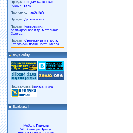
Продам:
Продам маленьких
поросят та кіз
Пропоную:
Фарба Київ
Продам:
Дитяче ліжко
Продам:
Козырьки из
поликарбоната и др. материала
Одесса
Продам:
Стеллажи из металла,
Стеллажи и полки Лофт Одесса
Друзі сайту
Наша кнопка: (
показати код
)
Відвідувачі
Мебель Прилуки
WEB-камери Прилук
Новини Прилук сьогодні