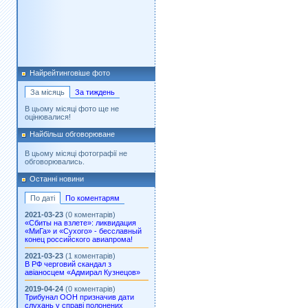
Найрейтинговіше фото
За місяць
За тиждень
В цьому місяці фото ще не
оцінювалися!
Найбільш обговорюване
В цьому місяці фотографії не
обговорювались.
Останні новини
По даті
По коментарям
2021-03-23
(0 коментарів)
«Сбиты на взлете»: ликвидация
«МиГа» и «Сухого» - бесславный
конец российского авиапрома!
2021-03-23
(1 коментарів)
В РФ черговий скандал з
авіаносцем «Адмирал Кузнецов»
2019-04-24
(0 коментарів)
Трибунал ООН призначив дати
слухань у справі полонених