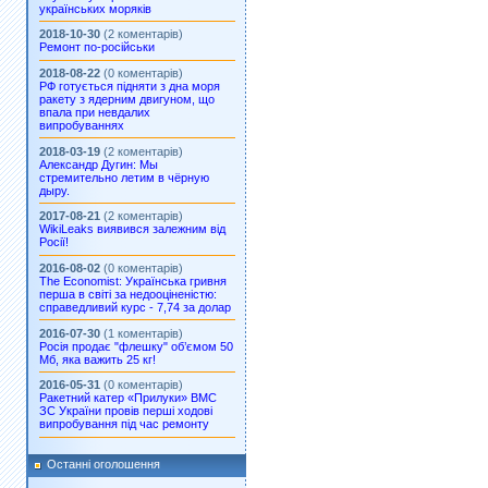
українських моряків
2018-10-30
(2 коментарів)
Ремонт по-російськи
2018-08-22
(0 коментарів)
РФ готується підняти з дна моря
ракету з ядерним двигуном, що
впала при невдалих
випробуваннях
2018-03-19
(2 коментарів)
Александр Дугин: Мы
стремительно летим в чёрную
дыру.
2017-08-21
(2 коментарів)
WikiLeaks виявився залежним від
Росії!
2016-08-02
(0 коментарів)
The Economist: Українська гривня
перша в світі за недооціненістю:
справедливий курс - 7,74 за долар
2016-07-30
(1 коментарів)
Росія продає "флешку" об’ємом 50
Мб, яка важить 25 кг!
2016-05-31
(0 коментарів)
Ракетний катер «Прилуки» ВМС
ЗС України провів перші ходові
випробування під час ремонту
Останні оголошення