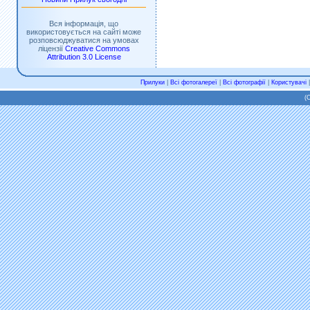
Вся інформація, що
використовується на сайті може
розповсюджуватися на умовах
ліцензії
Creative Commons
Attribution 3.0 License
Прилуки
|
Всі фотогалереї
|
Всі фотографії
|
Користувачі
(