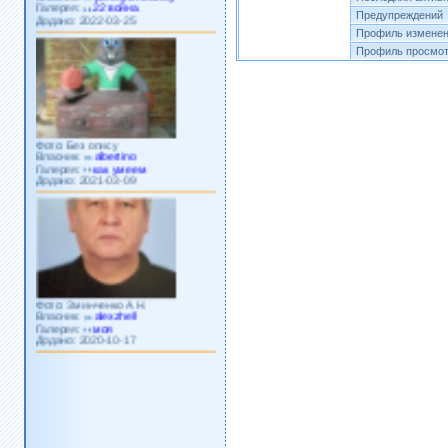
Додано: 2022-03-25
Предупреждений
Профиль изменен
Профиль просмот
Фото: Без опису
Власник:
albertino
Галерея:
как умеем
Додано: 2021-03-09
Фото: Зминченко А.Н.
Власник:
alexzhell
Галерея:
моя
Додано: 2020-10-17