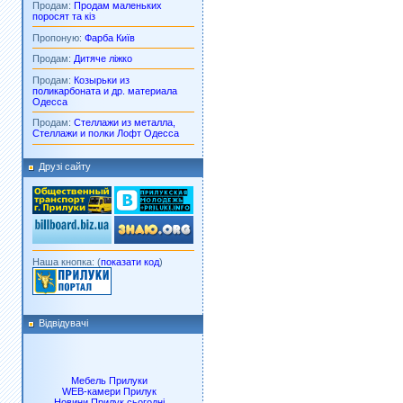
Продам:
Продам маленьких
поросят та кіз
Пропоную:
Фарба Київ
Продам:
Дитяче ліжко
Продам:
Козырьки из
поликарбоната и др. материала
Одесса
Продам:
Стеллажи из металла,
Стеллажи и полки Лофт Одесса
Друзі сайту
Наша кнопка: (
показати код
)
Відвідувачі
Мебель Прилуки
WEB-камери Прилук
Новини Прилук сьогодні