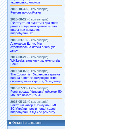
українських моряків
2018-10-30
(2 коментарів)
Ремонт по-російськи
2018-08-22
(0 коментарів)
РФ готується підняти з дна моря
ракету з ядерним двигуном, що
впала при невдалих
випробуваннях
2018-03-19
(2 коментарів)
Александр Дугин: Мы
стремительно летим в чёрную
дыру.
2017-08-21
(2 коментарів)
WikiLeaks виявився залежним від
Росії!
2016-08-02
(0 коментарів)
The Economist: Українська гривня
перша в світі за недооціненістю:
справедливий курс - 7,74 за долар
2016-07-30
(1 коментарів)
Росія продає "флешку" об’ємом 50
Мб, яка важить 25 кг!
2016-05-31
(0 коментарів)
Ракетний катер «Прилуки» ВМС
ЗС України провів перші ходові
випробування під час ремонту
Останні оголошення