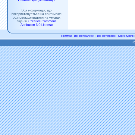
Вся інформація, що
використовується на сайті може
розповсюджуватися на умовах
ліцензії
Creative Commons
Attribution 3.0 License
Прилуки
|
Всі фотогалереї
|
Всі фотографії
|
Користувачі
(