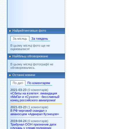
Найрейтинговіше фото
За місяць
За тиждень
В цьому місяці фото ще не
оцінювалися!
Найбільш обговорюване
В цьому місяці фотографії не
обговорювались.
Останні новини
По даті
По коментарям
2021-03-23
(0 коментарів)
«Сбиты на взлете»: ликвидация
«МиГа» и «Сухого» - бесславный
конец российского авиапрома!
2021-03-23
(1 коментарів)
В РФ черговий скандал з
авіаносцем «Адмирал Кузнецов»
2019-04-24
(0 коментарів)
Трибунал ООН призначив дати
слухань у справі полонених