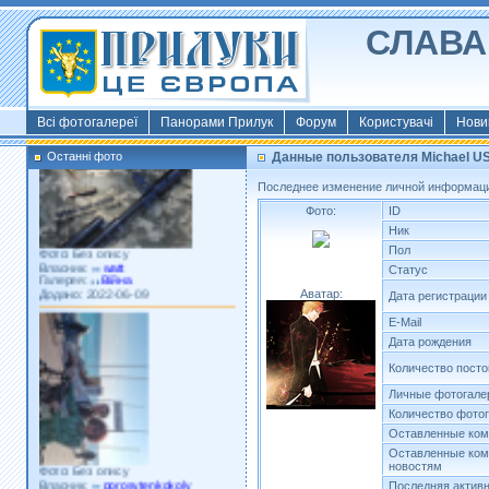
СЛАВА 
Фото: Київ 2022
Власник:
morsresistis
Галерея:
Templates
Додано: 2022-11-13
Всі фотогалереї
Панорами Прилук
Форум
Користувачі
Нови
Останні фото
Данные пользователя Michael U
Последнее изменение личной информации
Фото:
ID
Ник
Фото: Без опису
Пол
Власник:
watt
Галерея:
Війна
Статус
Додано: 2022-06-09
Аватар:
Дата регистрации
E-Mail
Дата рождения
Количество пост
Личные фотогале
Количество фото
Оставленные ком
Оставленные ком
Фото: Без опису
новостям
Власник:
porosytenkokoly
Галерея:
22 война
Последняя актив