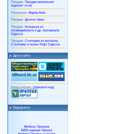
Продам:
Продам маленьких
поросят та кіз
Пропоную:
Фарба Київ
Продам:
Дитяче ліжко
Продам:
Козырьки из
поликарбоната и др. материала
Одесса
Продам:
Стеллажи из металла,
Стеллажи и полки Лофт Одесса
Друзі сайту
Наша кнопка: (
показати код
)
Відвідувачі
Мебель Прилуки
WEB-камери Прилук
Новини Прилук сьогодні