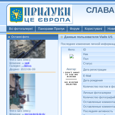
СЛАВА 
Фото: Київ 2022
Власник:
morsresistis
Галерея:
Templates
Додано: 2022-11-13
Всі фотогалереї
Панорами Прилук
Форум
Користувачі
Нови
Останні фото
Данные пользователя Vialis US
Последнее изменение личной информаци
Фото:
ID
Ник
Фото: Без опису
Пол
Власник:
watt
Галерея:
Війна
Статус
Додано: 2022-06-09
Аватар:
Дата регистрации
E-Mail
Дата рождения
Количество постов в ф
Личные фотогалереи
Количество фотографи
Оставленные коммента
Оставленные коммента
Фото: Без опису
Власник:
porosytenkokoly
Последняя активность
Галерея:
22 война