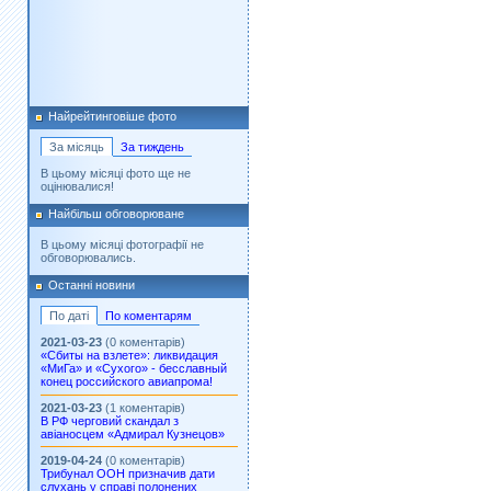
Найрейтинговіше фото
За місяць
За тиждень
В цьому місяці фото ще не
оцінювалися!
Найбільш обговорюване
В цьому місяці фотографії не
обговорювались.
Останні новини
По даті
По коментарям
2021-03-23
(0 коментарів)
«Сбиты на взлете»: ликвидация
«МиГа» и «Сухого» - бесславный
конец российского авиапрома!
2021-03-23
(1 коментарів)
В РФ черговий скандал з
авіаносцем «Адмирал Кузнецов»
2019-04-24
(0 коментарів)
Трибунал ООН призначив дати
слухань у справі полонених