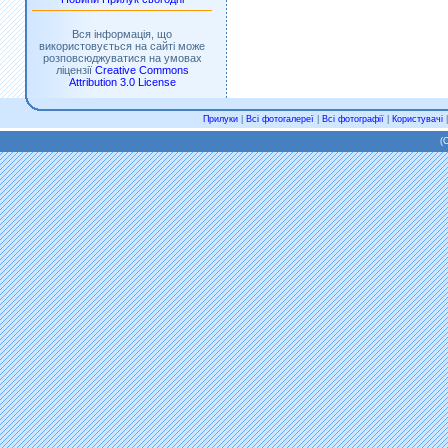
Вся інформація, що
використовується на сайті може
розповсюджуватися на умовах
ліцензії
Creative Commons
Attribution 3.0 License
Прилуки
|
Всі фотогалереї
|
Всі фотографії
|
Користувачі
(