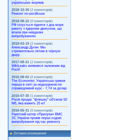
українських моряків
2018-10-30
(2 коментарів)
Ремонт по-російськи
2018-08-22
(0 коментарів)
РФ готується підняти з дна моря
ракету з ядерним двигуном, що
впала при невдалих
випробуваннях
2018-03-19
(2 коментарів)
Александр Дугин: Мы
стремительно летим в чёрную
дыру.
2017-08-21
(2 коментарів)
WikiLeaks виявився залежним від
Росії!
2016-08-02
(0 коментарів)
The Economist: Українська гривня
перша в світі за недооціненістю:
справедливий курс - 7,74 за долар
2016-07-30
(1 коментарів)
Росія продає "флешку" об’ємом 50
Мб, яка важить 25 кг!
2016-05-31
(0 коментарів)
Ракетний катер «Прилуки» ВМС
ЗС України провів перші ходові
випробування під час ремонту
Останні оголошення