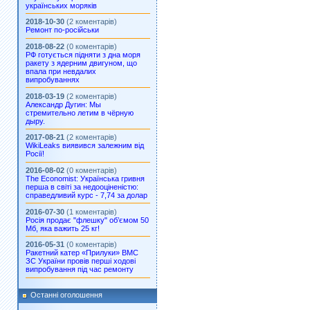
українських моряків
2018-10-30
(2 коментарів)
Ремонт по-російськи
2018-08-22
(0 коментарів)
РФ готується підняти з дна моря
ракету з ядерним двигуном, що
впала при невдалих
випробуваннях
2018-03-19
(2 коментарів)
Александр Дугин: Мы
стремительно летим в чёрную
дыру.
2017-08-21
(2 коментарів)
WikiLeaks виявився залежним від
Росії!
2016-08-02
(0 коментарів)
The Economist: Українська гривня
перша в світі за недооціненістю:
справедливий курс - 7,74 за долар
2016-07-30
(1 коментарів)
Росія продає "флешку" об’ємом 50
Мб, яка важить 25 кг!
2016-05-31
(0 коментарів)
Ракетний катер «Прилуки» ВМС
ЗС України провів перші ходові
випробування під час ремонту
Останні оголошення