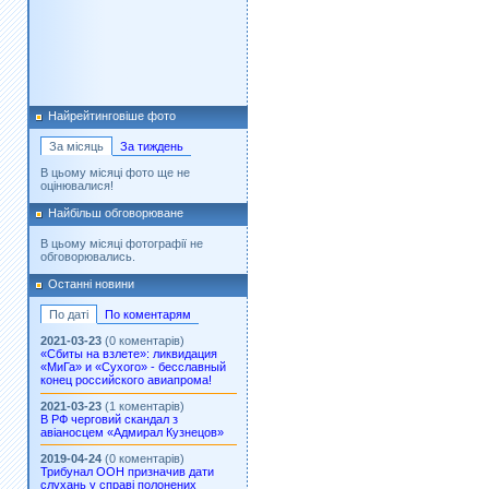
Найрейтинговіше фото
За місяць
За тиждень
В цьому місяці фото ще не
оцінювалися!
Найбільш обговорюване
В цьому місяці фотографії не
обговорювались.
Останні новини
По даті
По коментарям
2021-03-23
(0 коментарів)
«Сбиты на взлете»: ликвидация
«МиГа» и «Сухого» - бесславный
конец российского авиапрома!
2021-03-23
(1 коментарів)
В РФ черговий скандал з
авіаносцем «Адмирал Кузнецов»
2019-04-24
(0 коментарів)
Трибунал ООН призначив дати
слухань у справі полонених