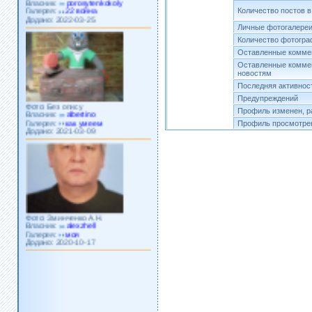
Галерея:
22 война
Додано: 2022-03-25
Количество постов 
Личные фотогалере
Количество фотогр
Оставленные коммен
Оставленные комме
новостям
Последняя активнос
Фото: Без опису
Предупреждений
Власник:
albertino
Профиль изменен, р
Галерея:
как умеем
Додано: 2021-03-09
Профиль просмотрен
Фото: Зминченко А.Н.
Власник:
alexzhell
Галерея:
моя
Додано: 2020-10-17