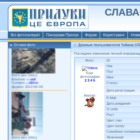
СЛАВА 
Фото: Київ 2022
Власник:
morsresistis
Галерея:
Templates
Додано: 2022-11-13
Всі фотогалереї
Панорами Прилук
Форум
Користувачі
Нови
Останні фото
Данные пользователя Yuliana US
Последнее изменение личной информации
Фото:
ID
Ник
Фото: Без опису
Пол
Еще
Власник:
watt
фотографии
Имя
Галерея:
Війна
2
3
4
5
Додано: 2022-06-09
Статус
Дата регистрации
Аватар:
E-Mail
Дата рождения
О себе
Рост
Цвет глаз
Цвет волос
Семейное положени
Фото: Без опису
Власник:
porosytenkokoly
Увлечения