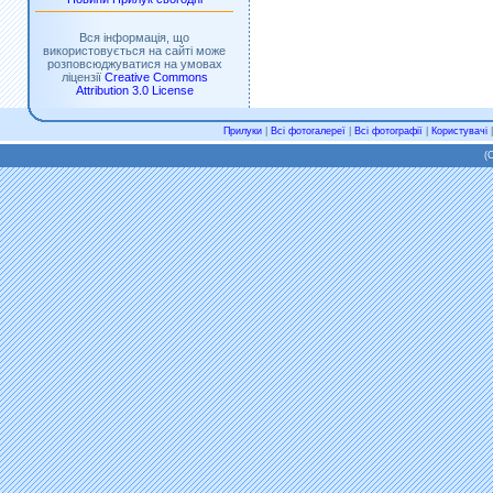
Вся інформація, що
використовується на сайті може
розповсюджуватися на умовах
ліцензії
Creative Commons
Attribution 3.0 License
Прилуки
|
Всі фотогалереї
|
Всі фотографії
|
Користувачі
(