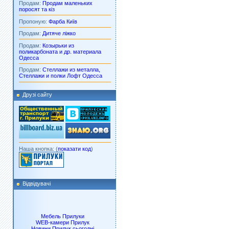
Продам:
Продам маленьких
поросят та кіз
Пропоную:
Фарба Київ
Продам:
Дитяче ліжко
Продам:
Козырьки из
поликарбоната и др. материала
Одесса
Продам:
Стеллажи из металла,
Стеллажи и полки Лофт Одесса
Друзі сайту
Наша кнопка: (
показати код
)
Відвідувачі
Мебель Прилуки
WEB-камери Прилук
Новини Прилук сьогодні