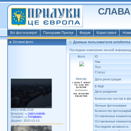
СЛАВА 
Всі фотогалереї
Панорами Прилук
Форум
Користувачі
Нови
Останні фото
Данные пользователя avtoforma
Последнее изменение личной информаци
Фото:
ID
Ник
Пол
Статус
Аватар:
Дата регистрации
E-Mail
Дата рождения
Количество постов в ф
Личные фотогалереи
Фото: Київ 2022
Власник:
morsresistis
Количество фотографи
Галерея:
Templates
Оставленные коммента
Додано: 2022-11-13
Оставленные коммента
Последняя активность