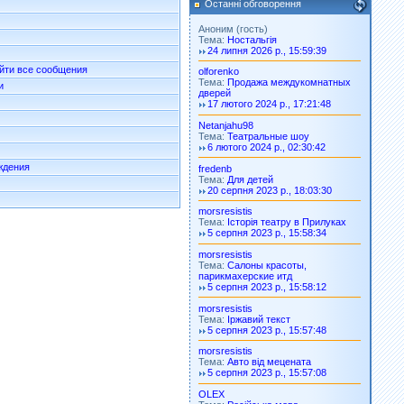
Останні обговорення
Аноним (гость)
Тема:
Ностальгія
24 липня 2026 р., 15:59:39
йти все сообщения
olforenko
Тема:
Продажа междукомнатных
и
дверей
17 лютого 2024 р., 17:21:48
Netanjahu98
Тема:
Театральные шоу
6 лютого 2024 р., 02:30:42
ждения
fredenb
Тема:
Для детей
20 серпня 2023 р., 18:03:30
morsresistis
Тема:
Історія театру в Прилуках
5 серпня 2023 р., 15:58:34
morsresistis
Тема:
Салоны красоты,
парикмахерские итд
5 серпня 2023 р., 15:58:12
morsresistis
Тема:
Іржавий текст
5 серпня 2023 р., 15:57:48
morsresistis
Тема:
Авто від мецената
5 серпня 2023 р., 15:57:08
OLEX