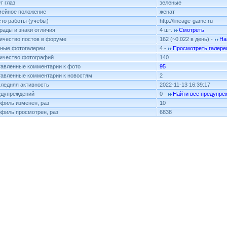
т глаз
зеленые
ейное положение
женат
то работы (учебы)
http://lineage-game.ru
рады и знаки отличия
4 шт.
Смотреть
ичество постов в форуме
162 (~0.022 в день) -
На
ные фотогалереи
4 -
Просмотреть галере
ичество фотографий
140
авленные комментарии к фото
95
авленные комментарии к новостям
2
ледняя активность
2022-11-13 16:39:17
дупреждений
0 -
Найти все предупре
филь изменен, раз
10
филь просмотрен, раз
6838