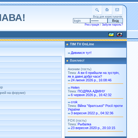
ЛАВА!
Вхід для користувачів:
Реєстрація
/
Забули пароль?
TIM TV OnLine
Дивимся тут!
Важливо!
Аноним (гость)
Тема:
А ви б прийшли на зустріч,
як в давні добрі часи?
24 липня 2026 р., 16:08:46
ор
Helen
Тема:
ПОДЯКА АДМІНУ
 дней на форуме)
6 червня 2026 р., 16:42:32
crok
Тема:
Війна "братської" Росії проти
України
3 вересня 2022 р., 04:32:36
FOX (гость)
Тема:
Рыбалка
23 вересня 2020 р., 20:10:15