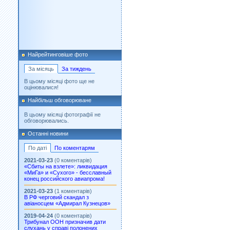
Найрейтинговіше фото
За місяць
За тиждень
В цьому місяці фото ще не
оцінювалися!
Найбільш обговорюване
В цьому місяці фотографії не
обговорювались.
Останні новини
По даті
По коментарям
2021-03-23
(0 коментарів)
«Сбиты на взлете»: ликвидация
«МиГа» и «Сухого» - бесславный
конец российского авиапрома!
2021-03-23
(1 коментарів)
В РФ черговий скандал з
авіаносцем «Адмирал Кузнецов»
2019-04-24
(0 коментарів)
Трибунал ООН призначив дати
слухань у справі полонених