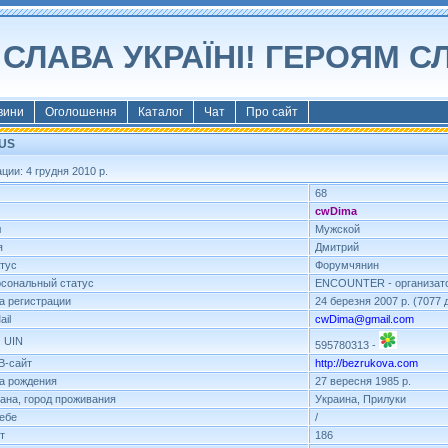
СЛАВА УКРАЇНІ! ГЕРОЯМ С
вини
Оголошення
Каталог
Чат
Про сайт
 US
ии: 4 грудня 2010 р.
68
cwDima
л
Мужской
я
Дмитрий
тус
Форумчянин
сональный статус
ENCOUNTER - организат
а регистрации
24 березня 2007 р. (7077
ail
cwDima@gmail.com
 UIN
595780313 -
B-сайт
http://bezrukova.com
а рождения
27 вересня 1985 р.
ана, город проживания
Украина, Прилуки
ебе
/
т
186