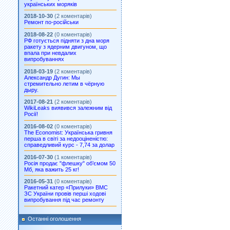
українських моряків
2018-10-30
(2 коментарів)
Ремонт по-російськи
2018-08-22
(0 коментарів)
РФ готується підняти з дна моря
ракету з ядерним двигуном, що
впала при невдалих
випробуваннях
2018-03-19
(2 коментарів)
Александр Дугин: Мы
стремительно летим в чёрную
дыру.
2017-08-21
(2 коментарів)
WikiLeaks виявився залежним від
Росії!
2016-08-02
(0 коментарів)
The Economist: Українська гривня
перша в світі за недооціненістю:
справедливий курс - 7,74 за долар
2016-07-30
(1 коментарів)
Росія продає "флешку" об’ємом 50
Мб, яка важить 25 кг!
2016-05-31
(0 коментарів)
Ракетний катер «Прилуки» ВМС
ЗС України провів перші ходові
випробування під час ремонту
Останні оголошення