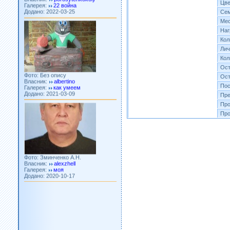
Додано: 2022-03-25
Цве
Сем
Мес
Наг
Кол
Лич
Кол
Фото: Без опису
Ост
Власник:
albertino
Ост
Галерея:
как умеем
Додано: 2021-03-09
Пос
Пре
Про
Про
Фото: Зминченко А.Н.
Власник:
alexzhell
Галерея:
моя
Додано: 2020-10-17