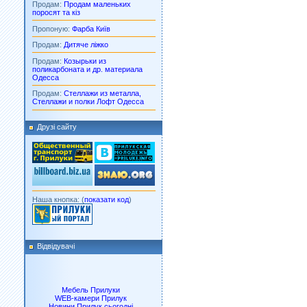
Продам:
Продам маленьких
поросят та кіз
Пропоную:
Фарба Київ
Продам:
Дитяче ліжко
Продам:
Козырьки из
поликарбоната и др. материала
Одесса
Продам:
Стеллажи из металла,
Стеллажи и полки Лофт Одесса
Друзі сайту
Наша кнопка: (
показати код
)
Відвідувачі
Мебель Прилуки
WEB-камери Прилук
Новини Прилук сьогодні