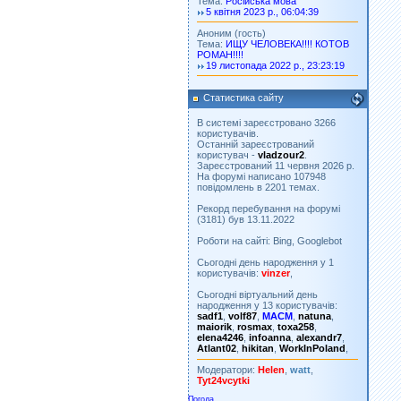
Тема:
Російська мова
5 квітня 2023 р., 06:04:39
Аноним (гость)
Тема:
ИЩУ ЧЕЛОВЕКА!!!! КОТОВ
РОМАН!!!!
19 листопада 2022 р., 23:23:19
Статистика сайту
В системі зареєстровано 3266
користувачів.
Останній зареєстрований
користувач -
vladzour2
.
Зареєстрований 11 червня 2026 р.
На форумі написано 107948
повідомлень в 2201 темах.
Рекорд перебування на форумі
(3181) був 13.11.2022
Роботи на сайті: Bing, Googlebot
Сьогодні день народження у 1
користувачів:
vinzer
,
Сьогодні віртуальний день
народження у 13 користувачів:
sadf1
,
volf87
,
MACM
,
natuna
,
maiorik
,
rosmax
,
toxa258
,
elena4246
,
infoanna
,
alexandr7
,
Atlant02
,
hikitan
,
WorkInPoland
,
Модератори:
Helen
,
watt
,
Tyt24vcytki
Погода