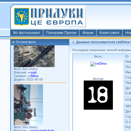
Фото: Київ 2022
Власник:
morsresistis
Галерея:
Templates
Додано: 2022-11-13
Всі фотогалереї
Панорами Прилук
Форум
Користувачі
Но
Останні фото
Данные пользователя cwDima
Последнее изменение личной информац
Фото:
ID
Ник
Фото: Без опису
Власник:
watt
По
Галерея:
Війна
Им
Додано: 2022-06-09
Ста
Аватар:
Пер
Дат
E-M
ICQ
WE
Дат
Стр
Фото: Без опису
О с
Власник:
porosytenkokoly
Рос
Галерея:
22 война