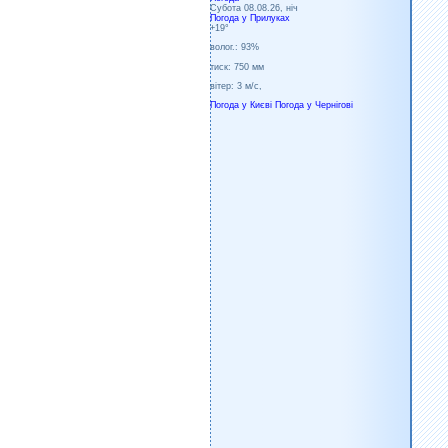
Субота 08.08.26, ніч
Погода у
Прилуках
+19°
волог.:
93%
тиск:
750 мм
вітер:
3 м/с,
Погода у Києві
Погода у Чернігові