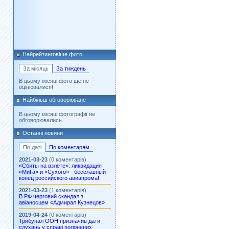
Найрейтинговіше фото
За місяць
За тиждень
В цьому місяці фото ще не
оцінювалися!
Найбільш обговорюване
В цьому місяці фотографії не
обговорювались.
Останні новини
По даті
По коментарям
2021-03-23
(0 коментарів)
«Сбиты на взлете»: ликвидация
«МиГа» и «Сухого» - бесславный
конец российского авиапрома!
2021-03-23
(1 коментарів)
В РФ черговий скандал з
авіаносцем «Адмирал Кузнецов»
2019-04-24
(0 коментарів)
Трибунал ООН призначив дати
слухань у справі полонених