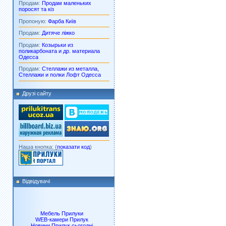
Продам:
Продам маленьких
поросят та кіз
Пропоную:
Фарба Київ
Продам:
Дитяче ліжко
Продам:
Козырьки из
поликарбоната и др. материала
Одесса
Продам:
Стеллажи из металла,
Стеллажи и полки Лофт Одесса
Друзі сайту
Наша кнопка: (
показати код
)
Відвідувачі
Мебель Прилуки
WEB-камери Прилук
Новини Прилук сьогодні