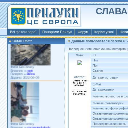
СЛАВА 
Фото: Київ 2022
Власник:
morsresistis
Галерея:
Templates
Додано: 2022-11-13
Всі фотогалереї
Панорами Прилук
Форум
Користувачі
Нови
Останні фото
Данные пользователя derevo US
Последнее изменение личной информаци
Фото:
ID
Ник
Фото: Без опису
Пол
Власник:
watt
Галерея:
Війна
Статус
Додано: 2022-06-09
Аватар:
Дата регистрации
E-Mail
Дата рождения
Количество постов в ф
Личные фотогалереи
Количество фотографи
Оставленные коммента
Оставленные коммента
Фото: Без опису
Последняя активность
Власник:
porosytenkokoly
Галерея:
22 война