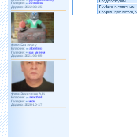
Предупреждений
Додано: 2022-03-25
Профиль изменен, раз
Профиль просмотрен, р
Фото: Без опису
Власник:
albertino
Галерея:
как умеем
Додано: 2021-03-09
Фото: Зминченко А.Н.
Власник:
alexzhell
Галерея:
моя
Додано: 2020-10-17