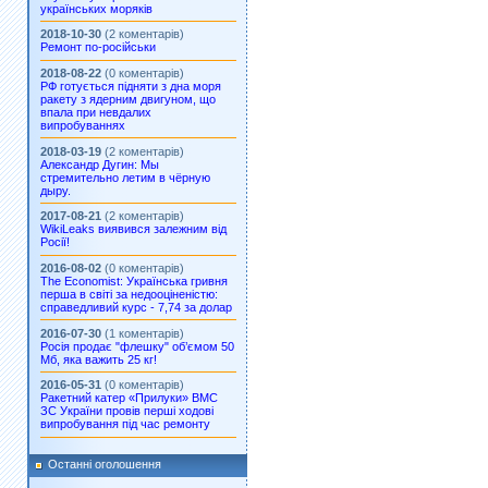
українських моряків
2018-10-30
(2 коментарів)
Ремонт по-російськи
2018-08-22
(0 коментарів)
РФ готується підняти з дна моря
ракету з ядерним двигуном, що
впала при невдалих
випробуваннях
2018-03-19
(2 коментарів)
Александр Дугин: Мы
стремительно летим в чёрную
дыру.
2017-08-21
(2 коментарів)
WikiLeaks виявився залежним від
Росії!
2016-08-02
(0 коментарів)
The Economist: Українська гривня
перша в світі за недооціненістю:
справедливий курс - 7,74 за долар
2016-07-30
(1 коментарів)
Росія продає "флешку" об’ємом 50
Мб, яка важить 25 кг!
2016-05-31
(0 коментарів)
Ракетний катер «Прилуки» ВМС
ЗС України провів перші ходові
випробування під час ремонту
Останні оголошення