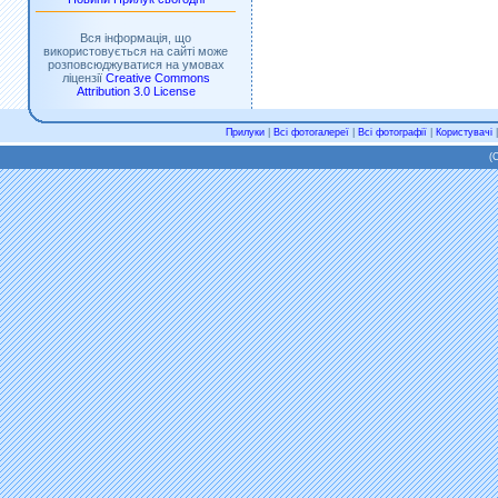
Вся інформація, що
використовується на сайті може
розповсюджуватися на умовах
ліцензії
Creative Commons
Attribution 3.0 License
Прилуки
|
Всі фотогалереї
|
Всі фотографії
|
Користувачі
(