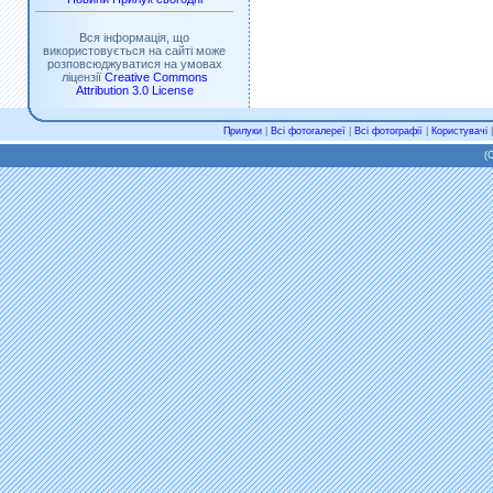
Вся інформація, що
використовується на сайті може
розповсюджуватися на умовах
ліцензії
Creative Commons
Attribution 3.0 License
Прилуки
|
Всі фотогалереї
|
Всі фотографії
|
Користувачі
(