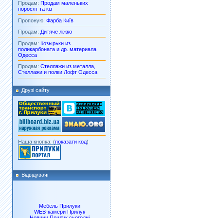
Продам:
Продам маленьких
поросят та кіз
Пропоную:
Фарба Київ
Продам:
Дитяче ліжко
Продам:
Козырьки из
поликарбоната и др. материала
Одесса
Продам:
Стеллажи из металла,
Стеллажи и полки Лофт Одесса
Друзі сайту
Наша кнопка: (
показати код
)
Відвідувачі
Мебель Прилуки
WEB-камери Прилук
Новини Прилук сьогодні