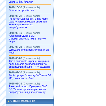
українських моряків
2018-10-30
(2 коментарів)
Ремонт по-російськи
2018-08-22
(0 коментарів)
РФ готується підняти з дна моря
ракету з ядерним двигуном, що
впала при невдалих
випробуваннях
2018-03-19
(2 коментарів)
Александр Дугин: Мы
стремительно летим в чёрную
дыру.
2017-08-21
(2 коментарів)
WikiLeaks виявився залежним від
Росії!
2016-08-02
(0 коментарів)
The Economist: Українська гривня
перша в світі за недооціненістю:
справедливий курс - 7,74 за долар
2016-07-30
(1 коментарів)
Росія продає "флешку" об’ємом 50
Мб, яка важить 25 кг!
2016-05-31
(0 коментарів)
Ракетний катер «Прилуки» ВМС
ЗС України провів перші ходові
випробування під час ремонту
Останні оголошення