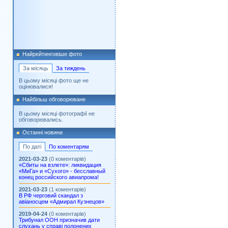
Найрейтинговіше фото
За місяць
За тиждень
В цьому місяці фото ще не
оцінювалися!
Найбільш обговорюване
В цьому місяці фотографії не
обговорювались.
Останні новини
По даті
По коментарям
2021-03-23
(0 коментарів)
«Сбиты на взлете»: ликвидация
«МиГа» и «Сухого» - бесславный
конец российского авиапрома!
2021-03-23
(1 коментарів)
В РФ черговий скандал з
авіаносцем «Адмирал Кузнецов»
2019-04-24
(0 коментарів)
Трибунал ООН призначив дати
слухань у справі полонених