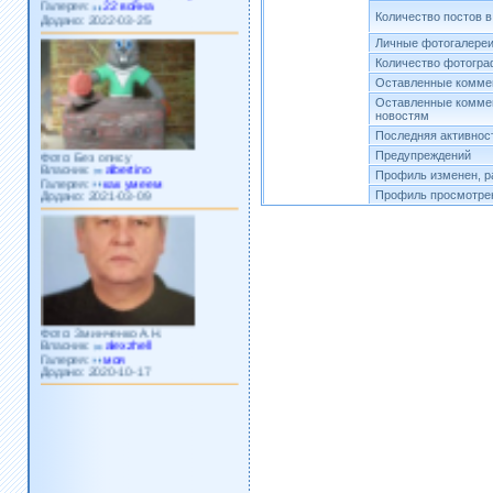
Додано: 2022-03-25
Количество постов 
Личные фотогалере
Количество фотогр
Оставленные коммен
Оставленные комме
новостям
Последняя активнос
Фото: Без опису
Власник:
albertino
Предупреждений
Галерея:
как умеем
Профиль изменен, р
Додано: 2021-03-09
Профиль просмотрен
Фото: Зминченко А.Н.
Власник:
alexzhell
Галерея:
моя
Додано: 2020-10-17