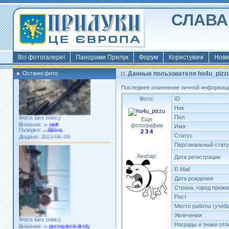
СЛАВА 
Фото: Київ 2022
Власник:
morsresistis
Галерея:
Templates
Додано: 2022-11-13
Всі фотогалереї
Панорами Прилук
Форум
Користувачі
Нови
Останні фото
Данные пользователя ho4u_pizz
Последнее изменение личной информации
Фото:
ID
Ник
Фото: Без опису
Пол
Власник:
watt
Еще
Галерея:
Війна
фотографии
Имя
Додано: 2022-06-09
2
3
4
Статус
Персональный стат
Аватар:
Дата регистрации
E-Mail
Дата рождения
Страна, город прожи
Рост
Место работы (учеб
Фото: Без опису
Увлечения
Власник:
porosytenkokoly
Награды и знаки отл
Галерея:
22 война