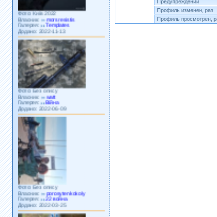
Предупреждений
Фото: Київ 2022
Профиль изменен, раз
Власник:
morsresistis
Галерея:
Templates
Профиль просмотрен, р
Додано: 2022-11-13
Фото: Без опису
Власник:
watt
Галерея:
Війна
Додано: 2022-06-09
Фото: Без опису
Власник:
porosytenkokoly
Галерея:
22 война
Додано: 2022-03-25