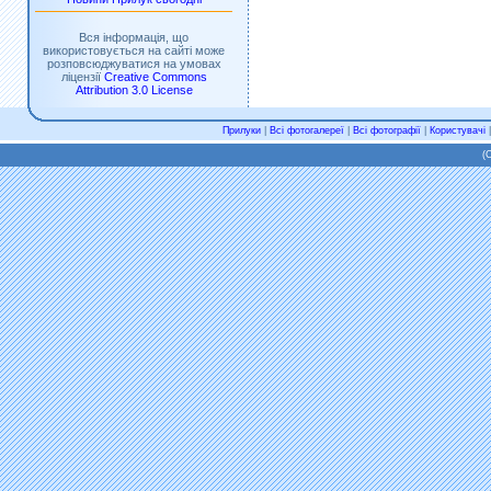
Вся інформація, що
використовується на сайті може
розповсюджуватися на умовах
ліцензії
Creative Commons
Attribution 3.0 License
Прилуки
|
Всі фотогалереї
|
Всі фотографії
|
Користувачі
(