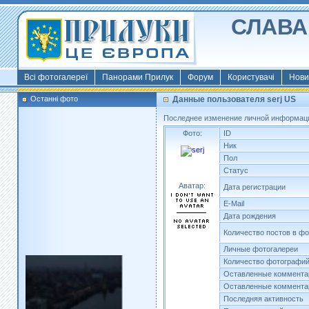
СЛАВА 
Всі фотогалереї
Панорами Прилук
Форум
Користувачі
Нови
Останні фото
Данные пользователя serj US
Последнее изменение личной информации
Фото:
ID
Ник
Пол
Статус
Аватар:
Дата регистрации
E-Mail
Дата рождения
Количество постов в ф
Личные фотогалереи
Количество фотографи
Оставленные коммента
Оставленные коммента
Последняя активность