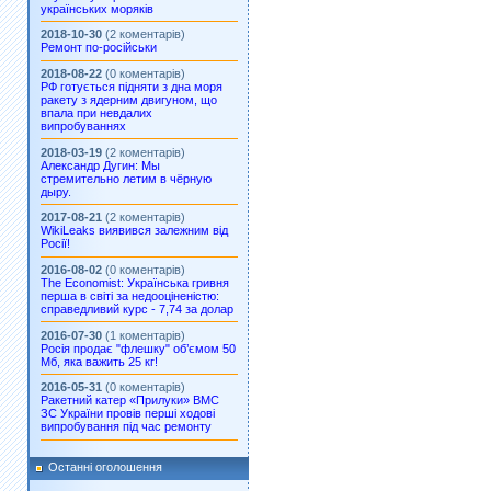
українських моряків
2018-10-30
(2 коментарів)
Ремонт по-російськи
2018-08-22
(0 коментарів)
РФ готується підняти з дна моря
ракету з ядерним двигуном, що
впала при невдалих
випробуваннях
2018-03-19
(2 коментарів)
Александр Дугин: Мы
стремительно летим в чёрную
дыру.
2017-08-21
(2 коментарів)
WikiLeaks виявився залежним від
Росії!
2016-08-02
(0 коментарів)
The Economist: Українська гривня
перша в світі за недооціненістю:
справедливий курс - 7,74 за долар
2016-07-30
(1 коментарів)
Росія продає "флешку" об’ємом 50
Мб, яка важить 25 кг!
2016-05-31
(0 коментарів)
Ракетний катер «Прилуки» ВМС
ЗС України провів перші ходові
випробування під час ремонту
Останні оголошення