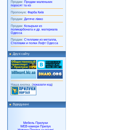
Продам:
Продам маленьких
поросят та кіз
Пропоную:
Фарба Київ
Продам:
Дитяче ліжко
Продам:
Козырьки из
поликарбоната и др. материала
Одесса
Продам:
Стеллажи из металла,
Стеллажи и полки Лофт Одесса
Друзі сайту
Наша кнопка: (
показати код
)
Відвідувачі
Мебель Прилуки
WEB-камери Прилук
Новини Прилук сьогодні