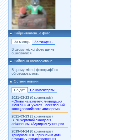
Фото: Без опису
Власник:
albertino
Найрейтинговіше фото
Галерея:
как умеем
Додано: 2021-03-09
За місяць
За тиждень
В цьому місяці фото ще не
оцінювалися!
Найбільш обговорюване
В цьому місяці фотографії не
обговорювались.
Фото: Зминченко А.Н.
Власник:
alexzhell
Останні новини
Галерея:
моя
Додано: 2020-10-17
По даті
По коментарям
2021-03-23
(0 коментарів)
«Сбиты на взлете»: ликвидация
«МиГа» и «Сухого» - бесславный
конец российского авиапрома!
2021-03-23
(1 коментарів)
В РФ черговий скандал з
авіаносцем «Адмирал Кузнецов»
2019-04-24
(0 коментарів)
Трибунал ООН призначив дати
слухань у справі полонених