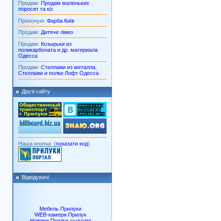
Продам:
Продам маленьких
поросят та кіз
Пропоную:
Фарба Київ
Продам:
Дитяче ліжко
Продам:
Козырьки из
поликарбоната и др. материала
Одесса
Продам:
Стеллажи из металла,
Стеллажи и полки Лофт Одесса
Друзі сайту
Наша кнопка: (
показати код
)
Відвідувачі
Мебель Прилуки
WEB-камери Прилук
Новини Прилук сьогодні