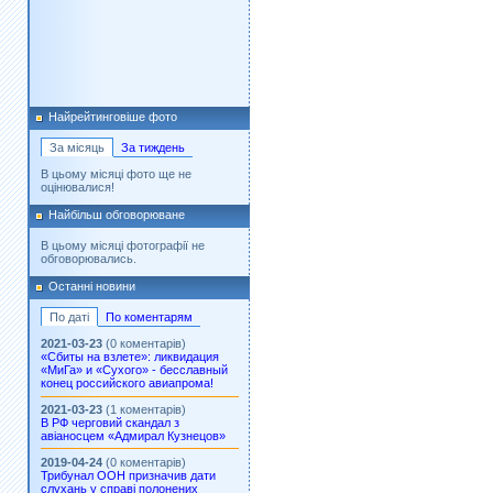
Найрейтинговіше фото
За місяць
За тиждень
В цьому місяці фото ще не
оцінювалися!
Найбільш обговорюване
В цьому місяці фотографії не
обговорювались.
Останні новини
По даті
По коментарям
2021-03-23
(0 коментарів)
«Сбиты на взлете»: ликвидация
«МиГа» и «Сухого» - бесславный
конец российского авиапрома!
2021-03-23
(1 коментарів)
В РФ черговий скандал з
авіаносцем «Адмирал Кузнецов»
2019-04-24
(0 коментарів)
Трибунал ООН призначив дати
слухань у справі полонених