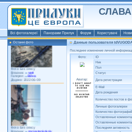
СЛАВА 
Фото: Київ 2022
Власник:
morsresistis
Галерея:
Templates
Додано: 2022-11-13
Всі фотогалереї
Панорами Прилук
Форум
Користувачі
Нови
Останні фото
Данные пользователя tdVUGOD
Последнее изменение личной информаци
Фото:
ID
Ник
Фото: Без опису
Пол
Власник:
watt
Галерея:
Війна
Статус
Додано: 2022-06-09
Аватар:
Дата регистрации
E-Mail
Дата рождения
Количество постов в ф
Личные фотогалереи
Количество фотографи
Оставленные коммента
Оставленные коммента
Фото: Без опису
Власник:
porosytenkokoly
Последняя активность
Галерея:
22 война