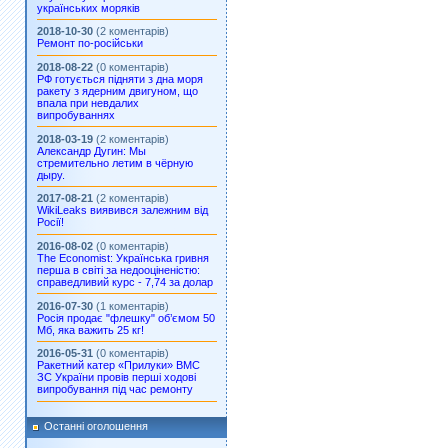
українських моряків
2018-10-30
(2 коментарів)
Ремонт по-російськи
2018-08-22
(0 коментарів)
РФ готується підняти з дна моря
ракету з ядерним двигуном, що
впала при невдалих
випробуваннях
2018-03-19
(2 коментарів)
Александр Дугин: Мы
стремительно летим в чёрную
дыру.
2017-08-21
(2 коментарів)
WikiLeaks виявився залежним від
Росії!
2016-08-02
(0 коментарів)
The Economist: Українська гривня
перша в світі за недооціненістю:
справедливий курс - 7,74 за долар
2016-07-30
(1 коментарів)
Росія продає "флешку" об’ємом 50
Мб, яка важить 25 кг!
2016-05-31
(0 коментарів)
Ракетний катер «Прилуки» ВМС
ЗС України провів перші ходові
випробування під час ремонту
Останні оголошення