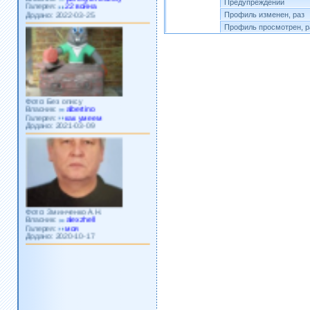
Предупреждений
Додано: 2022-03-25
Профиль изменен, раз
Профиль просмотрен, р
Фото: Без опису
Власник:
albertino
Галерея:
как умеем
Додано: 2021-03-09
Фото: Зминченко А.Н.
Власник:
alexzhell
Галерея:
моя
Додано: 2020-10-17