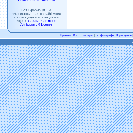
Вся інформація, що
використовується на сайті може
розповсюджуватися на умовах
ліцензії
Creative Commons
Attribution 3.0 License
Прилуки
|
Всі фотогалереї
|
Всі фотографії
|
Користувачі
(