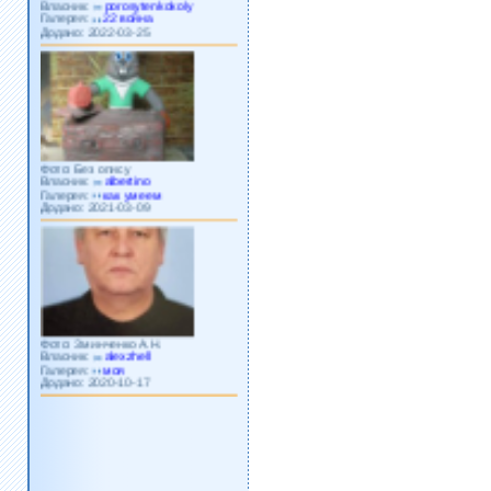
Галерея:
22 война
Додано: 2022-03-25
Фото: Без опису
Власник:
albertino
Галерея:
как умеем
Додано: 2021-03-09
Фото: Зминченко А.Н.
Власник:
alexzhell
Галерея:
моя
Додано: 2020-10-17