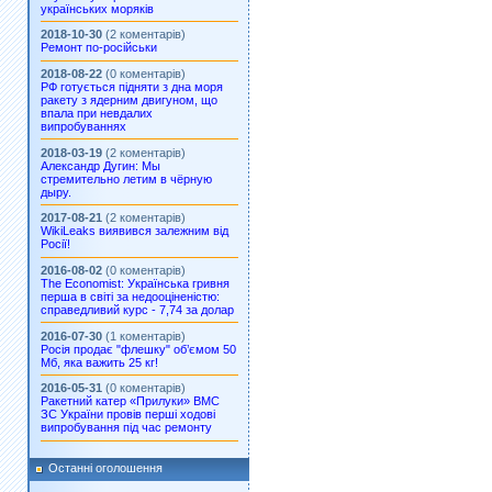
українських моряків
2018-10-30
(2 коментарів)
Ремонт по-російськи
2018-08-22
(0 коментарів)
РФ готується підняти з дна моря
ракету з ядерним двигуном, що
впала при невдалих
випробуваннях
2018-03-19
(2 коментарів)
Александр Дугин: Мы
стремительно летим в чёрную
дыру.
2017-08-21
(2 коментарів)
WikiLeaks виявився залежним від
Росії!
2016-08-02
(0 коментарів)
The Economist: Українська гривня
перша в світі за недооціненістю:
справедливий курс - 7,74 за долар
2016-07-30
(1 коментарів)
Росія продає "флешку" об’ємом 50
Мб, яка важить 25 кг!
2016-05-31
(0 коментарів)
Ракетний катер «Прилуки» ВМС
ЗС України провів перші ходові
випробування під час ремонту
Останні оголошення