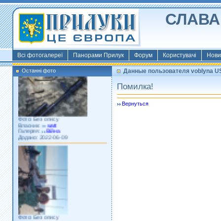
СЛАВА 
Фото: Київ 2022
Власник:
morsresistis
Галерея:
Templates
Додано: 2022-11-13
Всі фотогалереї
Панорами Прилук
Форум
Користувачі
Нови
Останні фото
Данные пользователя voblyna U
Помилка!
Вернуться
Фото: Без опису
Власник:
watt
Галерея:
Війна
Додано: 2022-06-09
Фото: Без опису
Власник:
porosytenkokoly