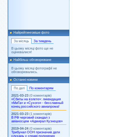
Найрейтинговіше фото
За місяць
За тиждень
В цьому місяці фото ще не
оцінювалися!
Найбільш обговорюване
В цьому місяці фотографії не
обговорювались.
Останні новини
По даті
По коментарям
2021-03-23
(0 коментарів)
«Сбиты на взлете»: ликвидация
«МиГа» и «Сухого» - бесславный
конец российского авиапрома!
2021-03-23
(1 коментарів)
В РФ черговий скандал з
авіаносцем «Адмирал Кузнецов»
2019-04-24
(0 коментарів)
Трибунал ООН призначив дати
слухань у справі полонених