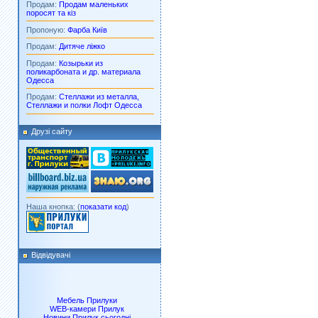
Продам:
Продам маленьких
поросят та кіз
Пропоную:
Фарба Київ
Продам:
Дитяче ліжко
Продам:
Козырьки из
поликарбоната и др. материала
Одесса
Продам:
Стеллажи из металла,
Стеллажи и полки Лофт Одесса
Друзі сайту
Наша кнопка: (
показати код
)
Відвідувачі
Мебель Прилуки
WEB-камери Прилук
Новини Прилук сьогодні