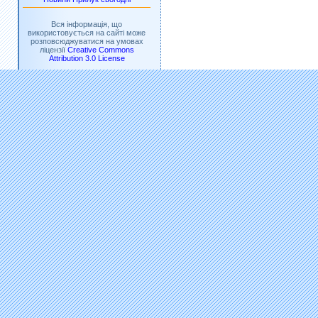
Вся інформація, що
використовується на сайті може
розповсюджуватися на умовах
ліцензії
Creative Commons
Attribution 3.0 License