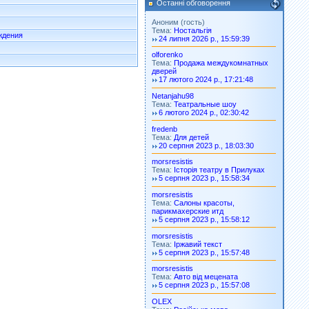
Останні обговорення
Аноним (гость)
Тема:
Ностальгія
ждения
24 липня 2026 р., 15:59:39
olforenko
Тема:
Продажа междукомнатных
дверей
17 лютого 2024 р., 17:21:48
Netanjahu98
Тема:
Театральные шоу
6 лютого 2024 р., 02:30:42
fredenb
Тема:
Для детей
20 серпня 2023 р., 18:03:30
morsresistis
Тема:
Історія театру в Прилуках
5 серпня 2023 р., 15:58:34
morsresistis
Тема:
Салоны красоты,
парикмахерские итд
5 серпня 2023 р., 15:58:12
morsresistis
Тема:
Іржавий текст
5 серпня 2023 р., 15:57:48
morsresistis
Тема:
Авто від мецената
5 серпня 2023 р., 15:57:08
OLEX