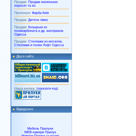
Продам:
Продам маленьких
поросят та кіз
Пропоную:
Фарба Київ
Продам:
Дитяче ліжко
Продам:
Козырьки из
поликарбоната и др. материала
Одесса
Продам:
Стеллажи из металла,
Стеллажи и полки Лофт Одесса
Друзі сайту
Наша кнопка: (
показати код
)
Відвідувачі
Мебель Прилуки
WEB-камери Прилук
Новини Прилук сьогодні