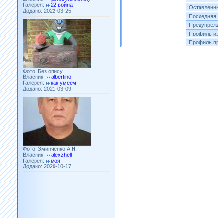
Додано: 2022-03-25
Оставленны
Последняя 
Предупреж
Профиль из
Профиль пр
Фото: Без опису
Власник:
albertino
Галерея:
как умеем
Додано: 2021-03-09
Фото: Зминченко А.Н.
Власник:
alexzhell
Галерея:
моя
Додано: 2020-10-17