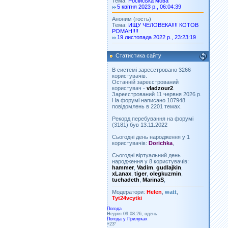
Тема:
Російська мова
5 квітня 2023 р., 06:04:39
Аноним (гость)
Тема:
ИЩУ ЧЕЛОВЕКА!!!! КОТОВ
РОМАН!!!!
19 листопада 2022 р., 23:23:19
Статистика сайту
В системі зареєстровано 3266
користувачів.
Останній зареєстрований
користувач -
vladzour2
.
Зареєстрований 11 червня 2026 р.
На форумі написано 107948
повідомлень в 2201 темах.
Рекорд перебування на форумі
(3181) був 13.11.2022
Сьогодні день народження у 1
користувачів:
Dorichka
,
Сьогодні віртуальний день
народження у 8 користувачів:
hammer
,
Vadim
,
gudlajkin
,
xLanax
,
tiger
,
olegkuzmin
,
tuchadeth
,
MarinaS
,
Модератори:
Helen
,
watt
,
Tyt24vcytki
Погода
Неділя 09.08.26, вдень
Погода у
Прилуках
+23°