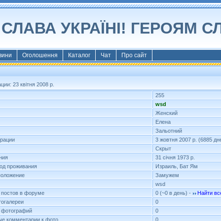
СЛАВА УКРАЇНІ! ГЕРОЯМ С
вини
Оголошення
Каталог
Чат
Про сайт
и: 23 квітня 2008 р.
255
wsd
Женский
Елена
Зальотний
трации
3 жовтня 2007 р. (6885 д
Скрыт
ния
31 січня 1973 р.
род проживания
Израиль, Бат Ям
положение
Замужем
wsd
 постов в форуме
0 (~0 в день) -
Найти вс
огалереи
0
 фотографий
0
е комментарии к фото
0