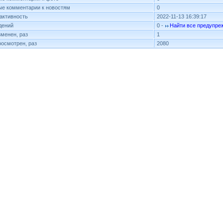
е комментарии к новостям
0
активность
2022-11-13 16:39:17
дений
0 -
Найти все предупре
менен, раз
1
осмотрен, раз
2080