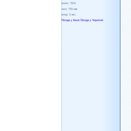
волог.:
51%
тиск:
755 мм
вітер:
5 м/с,
Погода у Києві
Погода у Чернігові