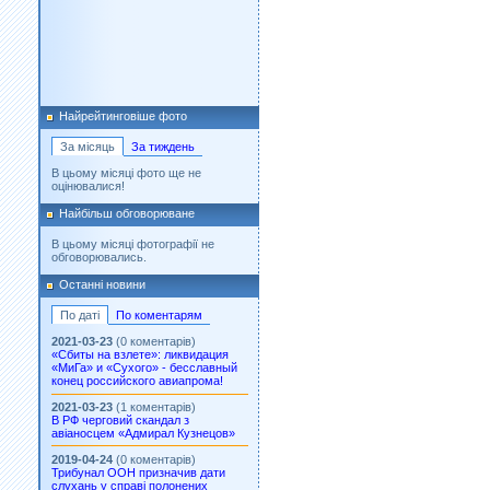
Найрейтинговіше фото
За місяць
За тиждень
В цьому місяці фото ще не
оцінювалися!
Найбільш обговорюване
В цьому місяці фотографії не
обговорювались.
Останні новини
По даті
По коментарям
2021-03-23
(0 коментарів)
«Сбиты на взлете»: ликвидация
«МиГа» и «Сухого» - бесславный
конец российского авиапрома!
2021-03-23
(1 коментарів)
В РФ черговий скандал з
авіаносцем «Адмирал Кузнецов»
2019-04-24
(0 коментарів)
Трибунал ООН призначив дати
слухань у справі полонених