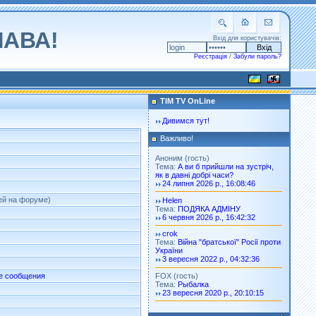
ЛАВА!
Вхід для користувачів:
Реєстрація
/
Забули пароль?
TIM TV OnLine
Дивимся тут!
Важливо!
Аноним (гость)
Тема:
А ви б прийшли на зустріч,
як в давні добрі часи?
24 липня 2026 р., 16:08:46
ней на форуме)
Helen
Тема:
ПОДЯКА АДМІНУ
6 червня 2026 р., 16:42:32
crok
Тема:
Війна "братської" Росії проти
України
3 вересня 2022 р., 04:32:36
FOX (гость)
е сообщения
Тема:
Рыбалка
23 вересня 2020 р., 20:10:15