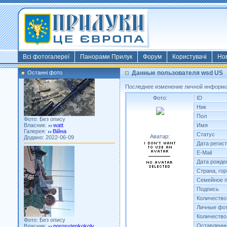
Фото: Київ 2022
Власник:
morsresistis
Галерея:
Templates
Додано: 2022-11-13
Всі фотогалереї
Панорами Прилук
Форум
Користувачі
Но
Останні фото
Данные пользователя wsd US
Последнее изменение личной информаци
Фото:
ID
Ник
Фото: Без опису
Власник:
watt
Пол
Галерея:
Війна
Имя
Додано: 2022-06-09
Статус
Аватар:
Дата регис
E-Mail
Дата рожде
Страна, го
Семейное 
Подпись
Количество
Личные фот
Фото: Без опису
Власник:
porosytenkokoly
Количество
Галерея:
22 война
Оставленны