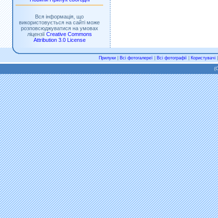
Вся інформація, що
використовується на сайті може
розповсюджуватися на умовах
ліцензії
Creative Commons
Attribution 3.0 License
Прилуки
|
Всі фотогалереї
|
Всі фотографії
|
Користувачі
(