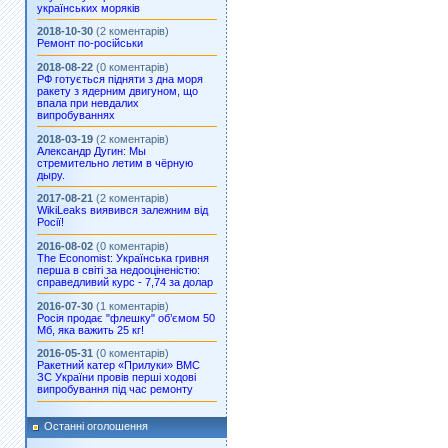
українських моряків
2018-10-30
(2 коментарів)
Ремонт по-російськи
2018-08-22
(0 коментарів)
РФ готується підняти з дна моря
ракету з ядерним двигуном, що
впала при невдалих
випробуваннях
2018-03-19
(2 коментарів)
Александр Дугин: Мы
стремительно летим в чёрную
дыру.
2017-08-21
(2 коментарів)
WikiLeaks виявився залежним від
Росії!
2016-08-02
(0 коментарів)
The Economist: Українська гривня
перша в світі за недооціненістю:
справедливий курс - 7,74 за долар
2016-07-30
(1 коментарів)
Росія продає "флешку" об’ємом 50
Мб, яка важить 25 кг!
2016-05-31
(0 коментарів)
Ракетний катер «Прилуки» ВМС
ЗС України провів перші ходові
випробування під час ремонту
Останні оголошення