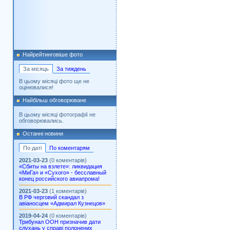
Найрейтинговіше фото
За місяць
За тиждень
В цьому місяці фото ще не
оцінювалися!
Найбільш обговорюване
В цьому місяці фотографії не
обговорювались.
Останні новини
По даті
По коментарям
2021-03-23
(0 коментарів)
«Сбиты на взлете»: ликвидация
«МиГа» и «Сухого» - бесславный
конец российского авиапрома!
2021-03-23
(1 коментарів)
В РФ черговий скандал з
авіаносцем «Адмирал Кузнецов»
2019-04-24
(0 коментарів)
Трибунал ООН призначив дати
слухань у справі полонених