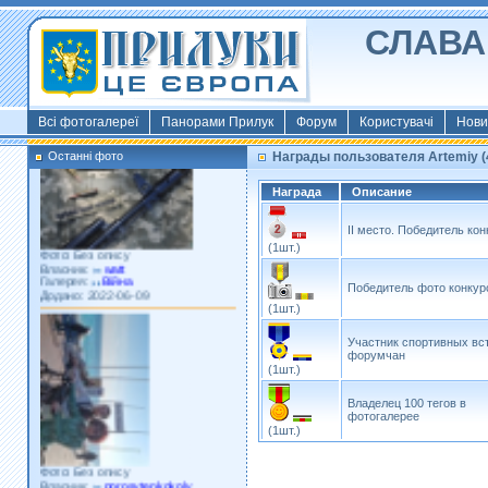
СЛАВА 
Фото: Київ 2022
Власник:
morsresistis
Галерея:
Templates
Додано: 2022-11-13
Всі фотогалереї
Панорами Прилук
Форум
Користувачі
Нови
Останні фото
Награды пользователя Artemiy (4
Награда
Описание
II место. Победитель ко
Фото: Без опису
(1шт.)
Власник:
watt
Галерея:
Війна
Додано: 2022-06-09
Победитель фото конкур
(1шт.)
Участник спортивных вс
форумчан
(1шт.)
Владелец 100 тегов в
фотогалерее
(1шт.)
Фото: Без опису
Власник:
porosytenkokoly
Галерея:
22 война