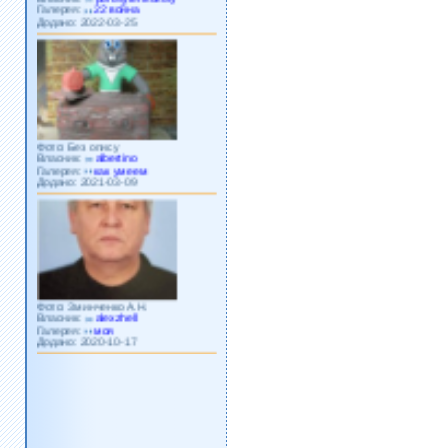
Додано: 2022-03-25
Фото: Без опису
Власник:
albertino
Галерея:
как умеем
Додано: 2021-03-09
Фото: Зминченко А.Н.
Власник:
alexzhell
Галерея:
моя
Додано: 2020-10-17