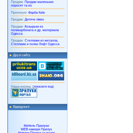
Продам:
Продам маленьких
поросят та кіз
Пропоную:
Фарба Київ
Продам:
Дитяче ліжко
Продам:
Козырьки из
поликарбоната и др. материала
Одесса
Продам:
Стеллажи из металла,
Стеллажи и полки Лофт Одесса
Друзі сайту
Наша кнопка: (
показати код
)
Відвідувачі
Мебель Прилуки
WEB-камери Прилук
Новини Прилук сьогодні