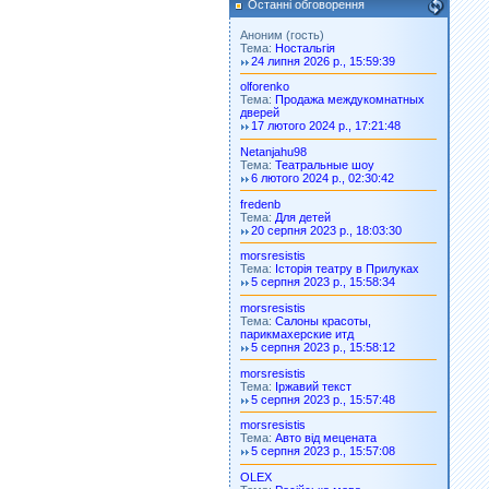
Останні обговорення
Аноним (гость)
Тема:
Ностальгія
24 липня 2026 р., 15:59:39
olforenko
Тема:
Продажа междукомнатных
дверей
17 лютого 2024 р., 17:21:48
Netanjahu98
Тема:
Театральные шоу
6 лютого 2024 р., 02:30:42
fredenb
Тема:
Для детей
20 серпня 2023 р., 18:03:30
morsresistis
Тема:
Історія театру в Прилуках
5 серпня 2023 р., 15:58:34
morsresistis
Тема:
Салоны красоты,
парикмахерские итд
5 серпня 2023 р., 15:58:12
morsresistis
Тема:
Іржавий текст
5 серпня 2023 р., 15:57:48
morsresistis
Тема:
Авто від мецената
5 серпня 2023 р., 15:57:08
OLEX