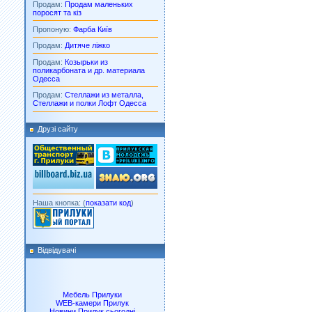
Продам:
Продам маленьких
поросят та кіз
Пропоную:
Фарба Київ
Продам:
Дитяче ліжко
Продам:
Козырьки из
поликарбоната и др. материала
Одесса
Продам:
Стеллажи из металла,
Стеллажи и полки Лофт Одесса
Друзі сайту
Наша кнопка: (
показати код
)
Відвідувачі
Мебель Прилуки
WEB-камери Прилук
Новини Прилук сьогодні