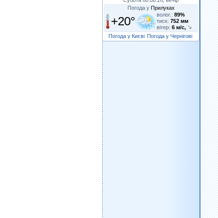
Погода у
Прилуках
волог.:
89%
+20°
тиск:
752 мм
вітер:
6 м/с,
Погода у Києві
Погода у Чернігові