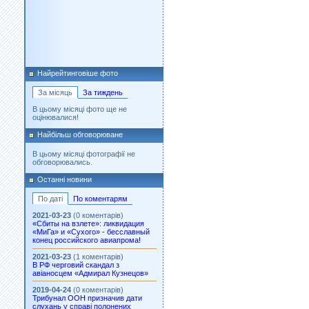
Найрейтинговіше фото
За місяць
За тиждень
В цьому місяці фото ще не
оцінювалися!
Найбільш обговорюване
В цьому місяці фотографії не
обговорювались.
Останні новини
По даті
По коментарям
2021-03-23
(0 коментарів)
«Сбиты на взлете»: ликвидация
«МиГа» и «Сухого» - бесславный
конец российского авиапрома!
2021-03-23
(1 коментарів)
В РФ черговий скандал з
авіаносцем «Адмирал Кузнецов»
2019-04-24
(0 коментарів)
Трибунал ООН призначив дати
слухань у справі полонених