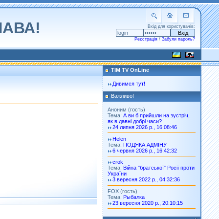
ЛАВА!
Вхід для користувачів:
Реєстрація
/
Забули пароль?
TIM TV OnLine
Дивимся тут!
Важливо!
Аноним (гость)
Тема:
А ви б прийшли на зустріч,
як в давні добрі часи?
24 липня 2026 р., 16:08:46
Helen
Тема:
ПОДЯКА АДМІНУ
6 червня 2026 р., 16:42:32
crok
Тема:
Війна "братської" Росії проти
України
3 вересня 2022 р., 04:32:36
FOX (гость)
Тема:
Рыбалка
23 вересня 2020 р., 20:10:15