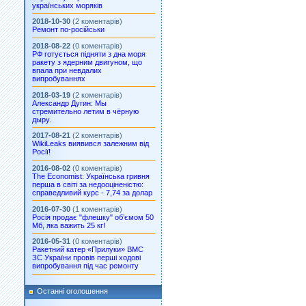
українських моряків
2018-10-30
(2 коментарів)
Ремонт по-російськи
2018-08-22
(0 коментарів)
РФ готується підняти з дна моря
ракету з ядерним двигуном, що
впала при невдалих
випробуваннях
2018-03-19
(2 коментарів)
Александр Дугин: Мы
стремительно летим в чёрную
дыру.
2017-08-21
(2 коментарів)
WikiLeaks виявився залежним від
Росії!
2016-08-02
(0 коментарів)
The Economist: Українська гривня
перша в світі за недооціненістю:
справедливий курс - 7,74 за долар
2016-07-30
(1 коментарів)
Росія продає "флешку" об’ємом 50
Мб, яка важить 25 кг!
2016-05-31
(0 коментарів)
Ракетний катер «Прилуки» ВМС
ЗС України провів перші ходові
випробування під час ремонту
Останні оголошення