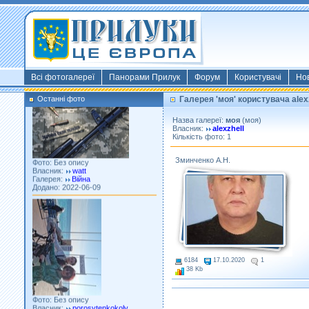
Фото: Київ 2022
Власник:
morsresistis
Галерея:
Templates
Додано: 2022-11-13
Всі фотогалереї
Панорами Прилук
Форум
Користувачі
Но
Останні фото
Галерея 'моя' користувача alex
Назва галереї:
моя
(моя)
Власник:
alexzhell
Кількість фото: 1
Фото: Без опису
Власник:
watt
Зминченко А.Н.
Галерея:
Війна
Додано: 2022-06-09
6184
17.10.2020
1
38 Kb
Фото: Без опису
Власник:
porosytenkokoly
Галерея:
22 война