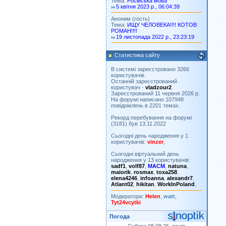
Тема:
Російська мова
5 квітня 2023 р., 06:04:39
Аноним (гость)
Тема:
ИЩУ ЧЕЛОВЕКА!!!! КОТОВ
РОМАН!!!!
19 листопада 2022 р., 23:23:19
Статистика сайту
В системі зареєстровано 3266
користувачів.
Останній зареєстрований
користувач -
vladzour2
.
Зареєстрований 11 червня 2026 р.
На форумі написано 107948
повідомлень в 2201 темах.
Рекорд перебування на форумі
(3181) був 13.11.2022
Сьогодні день народження у 1
користувачів:
vinzer
,
Сьогодні віртуальний день
народження у 13 користувачів:
sadf1
,
volf87
,
MACM
,
natuna
,
maiorik
,
rosmax
,
toxa258
,
elena4246
,
infoanna
,
alexandr7
,
Atlant02
,
hikitan
,
WorkInPoland
,
Модератори:
Helen
,
watt
,
Tyt24vcytki
Погода
Субота 08.08.26, вечір