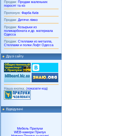
Продам:
Продам маленьких
поросят та кіз
Пропоную:
Фарба Київ
Продам:
Дитяче ліжко
Продам:
Козырьки из
поликарбоната и др. материала
Одесса
Продам:
Стеллажи из металла,
Стеллажи и полки Лофт Одесса
Друзі сайту
Наша кнопка: (
показати код
)
Відвідувачі
Мебель Прилуки
WEB-камери Прилук
Новини Прилук сьогодні