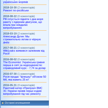
українських моряків
2018-10-30
(2 коментарів)
Ремонт по-російськи
2018-08-22
(0 коментарів)
РФ готується підняти з дна моря
ракету з ядерним двигуном, що
впала при невдалих
випробуваннях
2018-03-19
(2 коментарів)
Александр Дугин: Мы
стремительно летим в чёрную
дыру.
2017-08-21
(2 коментарів)
WikiLeaks виявився залежним від
Росії!
2016-08-02
(0 коментарів)
The Economist: Українська гривня
перша в світі за недооціненістю:
справедливий курс - 7,74 за долар
2016-07-30
(1 коментарів)
Росія продає "флешку" об’ємом 50
Мб, яка важить 25 кг!
2016-05-31
(0 коментарів)
Ракетний катер «Прилуки» ВМС
ЗС України провів перші ходові
випробування під час ремонту
Останні оголошення