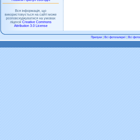
Вся інформація, що
використовується на сайті може
розповсюджуватися на умовах
ліцензії
Creative Commons
Attribution 3.0 License
Прилуки
|
Всі фотогалереї
|
Всі фото