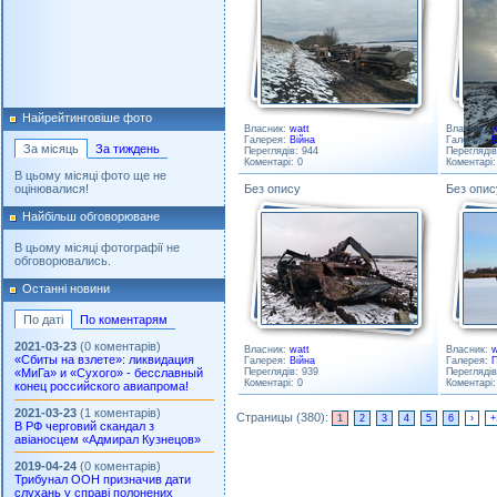
Найрейтинговіше фото
Власник:
watt
Власник:
w
Галерея:
Війна
Галерея:
В
За місяць
За тиждень
Переглядів: 944
Переглядів
Коментарі: 0
Коментарі:
В цьому місяці фото ще не
оцінювалися!
Без опису
Без опис
Найбільш обговорюване
В цьому місяці фотографії не
обговорювались.
Останні новини
По даті
По коментарям
2021-03-23
(0 коментарів)
Власник:
watt
Власник:
w
«Сбиты на взлете»: ликвидация
Галерея:
Війна
Галерея:
П
«МиГа» и «Сухого» - бесславный
Переглядів: 939
Переглядів
Коментарі: 0
Коментарі:
конец российского авиапрома!
2021-03-23
(1 коментарів)
Страницы (380):
1
2
3
4
5
6
›
+
В РФ черговий скандал з
авіаносцем «Адмирал Кузнецов»
2019-04-24
(0 коментарів)
Трибунал ООН призначив дати
слухань у справі полонених