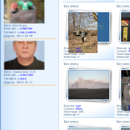
Без опису
Без опис
Фото: Без опису
Власник:
albertino
Галерея:
как умеем
Додано: 2021-03-09
Власник:
watt
Власник:
w
Галерея:
Війна
Галерея:
В
Переглядів: 1014
Переглядів
Коментарі: 0
Коментарі:
Без опису
Без опис
Фото: Зминченко А.Н.
Власник:
alexzhell
Галерея:
моя
Додано: 2020-10-17
Власник:
watt
Власник:
w
Галерея:
Війна
Галерея:
В
Переглядів: 948
Переглядів
Коментарі: 0
Коментарі:
Без опису
Без опис