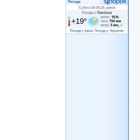
Погода
Субота 08.08.26, ранок
Погода у
Прилуках
волог.:
91%
+19°
тиск:
750 мм
вітер:
3 м/с,
Погода у Києві
Погода у Чернігові