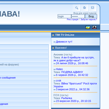
ЛАВА!
Вхід для користувачів:
Реєстрація
/
Забули пароль?
TIM TV OnLine
Дивимся тут!
Важливо!
Аноним (гость)
Тема:
А ви б прийшли на зустріч,
як в давні добрі часи?
24 липня 2026 р., 16:08:46
дней на форуме)
Helen
Тема:
ПОДЯКА АДМІНУ
6 червня 2026 р., 16:42:32
е сообщения
crok
Тема:
Війна "братської" Росії проти
України
3 вересня 2022 р., 04:32:36
FOX (гость)
Тема:
Рыбалка
23 вересня 2020 р., 20:10:15
ждения