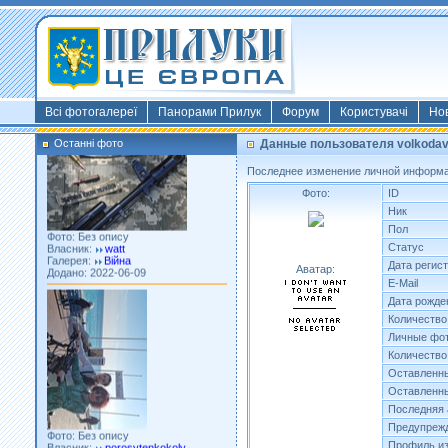
Фото: Київ 2022
Власник:
morsresistis
Галерея:
Templates
Додано: 2022-11-13
Всі фотогалереї
Панорами Прилук
Форум
Користувачі
Но
Останні фото
Данные пользователя volkoda
Последнее изменение личной информа
Фото:
ID
Ник
Фото: Без опису
Пол
Власник:
watt
Галерея:
Війна
Статус
Додано: 2022-06-09
Дата регис
Аватар:
E-Mail
Дата рожде
Количество
Личные фот
Количество
Оставленны
Оставленны
Последняя 
Фото: Без опису
Предупреж
Власник:
porosytenkokoly
Галерея:
22 война
Профиль из