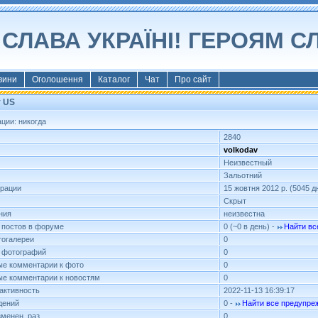
СЛАВА УКРАЇНІ! ГЕРОЯМ С
вини
Оголошення
Каталог
Чат
Про сайт
v US
ции: никогда
2840
volkodav
Неизвестный
Зальотний
трации
15 жовтня 2012 р. (5045 
Скрыт
ния
неизвестна
 постов в форуме
0 (~0 в день) -
Найти вс
огалереи
0
 фотографий
0
е комментарии к фото
0
е комментарии к новостям
0
активность
2022-11-13 16:39:17
дений
0 -
Найти все предупре
менен, раз
0