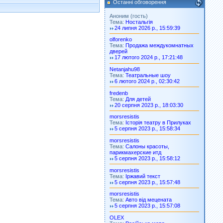
Останні обговорення
Аноним (гость)
Тема:
Ностальгія
24 липня 2026 р., 15:59:39
olforenko
Тема:
Продажа междукомнатных
дверей
17 лютого 2024 р., 17:21:48
Netanjahu98
Тема:
Театральные шоу
6 лютого 2024 р., 02:30:42
fredenb
Тема:
Для детей
20 серпня 2023 р., 18:03:30
morsresistis
Тема:
Історія театру в Прилуках
5 серпня 2023 р., 15:58:34
morsresistis
Тема:
Салоны красоты,
парикмахерские итд
5 серпня 2023 р., 15:58:12
morsresistis
Тема:
Іржавий текст
5 серпня 2023 р., 15:57:48
morsresistis
Тема:
Авто від мецената
5 серпня 2023 р., 15:57:08
OLEX