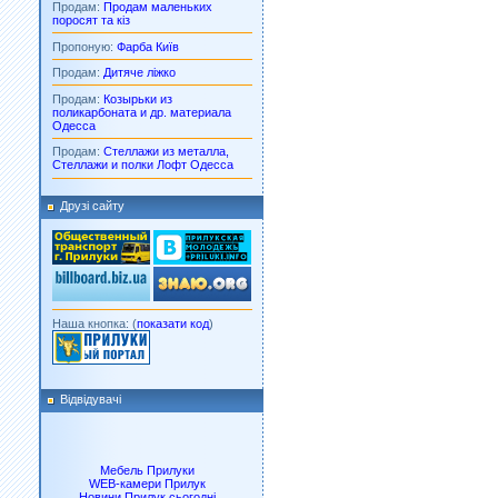
Продам:
Продам маленьких
поросят та кіз
Пропоную:
Фарба Київ
Продам:
Дитяче ліжко
Продам:
Козырьки из
поликарбоната и др. материала
Одесса
Продам:
Стеллажи из металла,
Стеллажи и полки Лофт Одесса
Друзі сайту
Наша кнопка: (
показати код
)
Відвідувачі
Мебель Прилуки
WEB-камери Прилук
Новини Прилук сьогодні