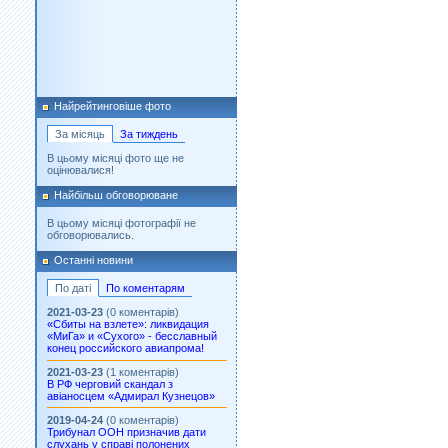
Найрейтинговіше фото
За місяць
За тиждень
В цьому місяці фото ще не
оцінювалися!
Найбільш обговорюване
В цьому місяці фотографії не
обговорювались.
Останні новини
По даті
По коментарям
2021-03-23
(0 коментарів)
«Сбиты на взлете»: ликвидация
«МиГа» и «Сухого» - бесславный
конец российского авиапрома!
2021-03-23
(1 коментарів)
В РФ черговий скандал з
авіаносцем «Адмирал Кузнецов»
2019-04-24
(0 коментарів)
Трибунал ООН призначив дати
слухань у справі полонених