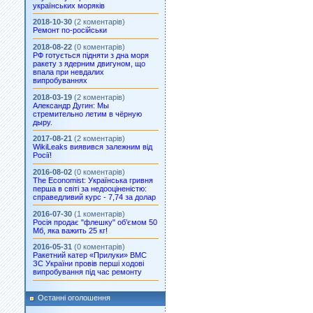
українських моряків
2018-10-30
(2 коментарів)
Ремонт по-російськи
2018-08-22
(0 коментарів)
РФ готується підняти з дна моря
ракету з ядерним двигуном, що
впала при невдалих
випробуваннях
2018-03-19
(2 коментарів)
Александр Дугин: Мы
стремительно летим в чёрную
дыру.
2017-08-21
(2 коментарів)
WikiLeaks виявився залежним від
Росії!
2016-08-02
(0 коментарів)
The Economist: Українська гривня
перша в світі за недооціненістю:
справедливий курс - 7,74 за долар
2016-07-30
(1 коментарів)
Росія продає "флешку" об’ємом 50
Мб, яка важить 25 кг!
2016-05-31
(0 коментарів)
Ракетний катер «Прилуки» ВМС
ЗС України провів перші ходові
випробування під час ремонту
Останні оголошення