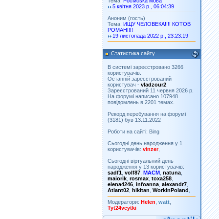
Тема:
Російська мова
5 квітня 2023 р., 06:04:39
Аноним (гость)
Тема:
ИЩУ ЧЕЛОВЕКА!!!! КОТОВ
РОМАН!!!!
19 листопада 2022 р., 23:23:19
Статистика сайту
В системі зареєстровано 3266
користувачів.
Останній зареєстрований
користувач -
vladzour2
.
Зареєстрований 11 червня 2026 р.
На форумі написано 107948
повідомлень в 2201 темах.
Рекорд перебування на форумі
(3181) був 13.11.2022
Роботи на сайті: Bing
Сьогодні день народження у 1
користувачів:
vinzer
,
Сьогодні віртуальний день
народження у 13 користувачів:
sadf1
,
volf87
,
MACM
,
natuna
,
maiorik
,
rosmax
,
toxa258
,
elena4246
,
infoanna
,
alexandr7
,
Atlant02
,
hikitan
,
WorkInPoland
,
Модератори:
Helen
,
watt
,
Tyt24vcytki