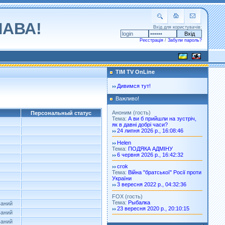
ЛАВА!
Вхід для користувачів:
Реєстрація
/
Забули пароль?
TIM TV OnLine
Дивимся тут!
Важливо!
Аноним (гость)
Персональный статус
Тема:
А ви б прийшли на зустріч,
як в давні добрі часи?
24 липня 2026 р., 16:08:46
Helen
Тема:
ПОДЯКА АДМІНУ
6 червня 2026 р., 16:42:32
crok
Тема:
Війна "братської" Росії проти
України
3 вересня 2022 р., 04:32:36
FOX (гость)
Тема:
Рыбалка
ваний
23 вересня 2020 р., 20:10:15
ваний
ваний