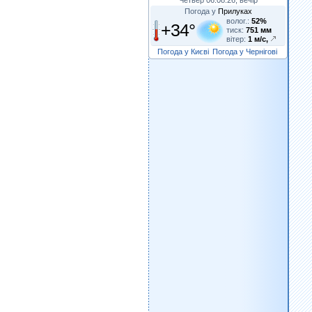
Погода у
Прилуках
волог.:
52%
+34°
тиск:
751 мм
вітер:
1 м/с,
Погода у Києві
Погода у Чернігові