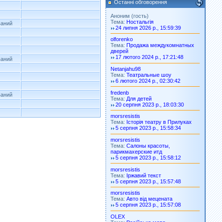
Останні обговорення
Аноним (гость)
Тема:
Ностальгія
ваний
24 липня 2026 р., 15:59:39
olforenko
Тема:
Продажа междукомнатных
дверей
17 лютого 2024 р., 17:21:48
ваний
Netanjahu98
Тема:
Театральные шоу
6 лютого 2024 р., 02:30:42
fredenb
ваний
Тема:
Для детей
20 серпня 2023 р., 18:03:30
morsresistis
Тема:
Історія театру в Прилуках
5 серпня 2023 р., 15:58:34
morsresistis
Тема:
Салоны красоты,
парикмахерские итд
5 серпня 2023 р., 15:58:12
morsresistis
Тема:
Іржавий текст
5 серпня 2023 р., 15:57:48
morsresistis
Тема:
Авто від мецената
5 серпня 2023 р., 15:57:08
OLEX