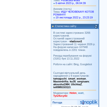
Тема:
Російська мова
5 квітня 2023 р., 06:04:39
Аноним (гость)
Тема:
ИЩУ ЧЕЛОВЕКА!!!! КОТОВ
РОМАН!!!!
19 листопада 2022 р., 23:23:19
Статистика сайту
В системі зареєстровано 3266
користувачів.
Останній зареєстрований
користувач -
vladzour2
.
Зареєстрований 11 червня 2026 р.
На форумі написано 107948
повідомлень в 2201 темах.
Рекорд перебування на форумі
(3181) був 13.11.2022
Роботи на сайті: Bing, Googlebot
Сьогодні віртуальний день
народження у 8 користувачів:
tamaguchi
,
smart_woman
,
Masterdrifta
,
ku35
,
sergisaev
,
aksusha1984
,
UlichkaZ
,
tel0985153113
,
Модератори:
Helen
,
watt
,
Tyt24vcytki
Погода
Четвер 06.08.26, вечір