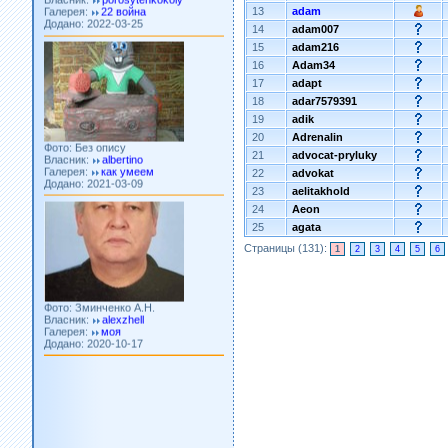
Додано: 2022-03-25
13
adam
14
adam007
15
adam216
16
Adam34
17
adapt
18
adar7579391
19
adik
Фото: Без опису
20
Adrenalin
Власник:
albertino
Галерея:
как умеем
21
advocat-pryluky
Додано: 2021-03-09
22
advokat
23
aelitakhold
24
Aeon
25
agata
Страницы (131):
1
2
3
4
5
6
Фото: Зминченко А.Н.
Власник:
alexzhell
Галерея:
моя
Додано: 2020-10-17