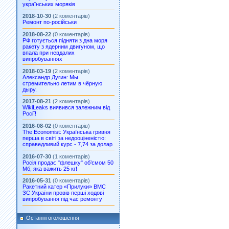
українських моряків
2018-10-30
(2 коментарів)
Ремонт по-російськи
2018-08-22
(0 коментарів)
РФ готується підняти з дна моря
ракету з ядерним двигуном, що
впала при невдалих
випробуваннях
2018-03-19
(2 коментарів)
Александр Дугин: Мы
стремительно летим в чёрную
дыру.
2017-08-21
(2 коментарів)
WikiLeaks виявився залежним від
Росії!
2016-08-02
(0 коментарів)
The Economist: Українська гривня
перша в світі за недооціненістю:
справедливий курс - 7,74 за долар
2016-07-30
(1 коментарів)
Росія продає "флешку" об’ємом 50
Мб, яка важить 25 кг!
2016-05-31
(0 коментарів)
Ракетний катер «Прилуки» ВМС
ЗС України провів перші ходові
випробування під час ремонту
Останні оголошення