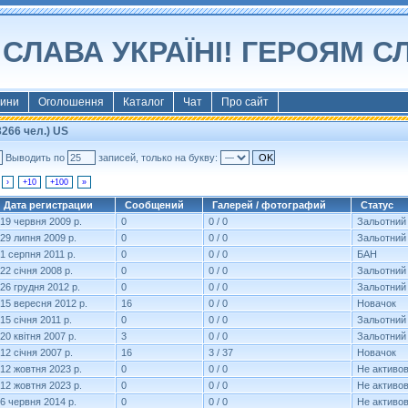
СЛАВА УКРАЇНІ! ГЕРОЯМ С
ини
Оголошення
Каталог
Чат
Про сайт
266 чел.) US
Выводить по
записей, только на букву:
›
+10
+100
»
Дата регистрации
Сообщений
Галерей / фотографий
Статус
19 червня 2009 р.
0
0 / 0
Зальотний
29 липня 2009 р.
0
0 / 0
Зальотний
1 серпня 2011 р.
0
0 / 0
БАН
22 січня 2008 р.
0
0 / 0
Зальотний
26 грудня 2012 р.
0
0 / 0
Зальотний
15 вересня 2012 р.
16
0 / 0
Новачок
15 січня 2011 р.
0
0 / 0
Зальотний
20 квітня 2007 р.
3
0 / 0
Зальотний
12 січня 2007 р.
16
3 / 37
Новачок
12 жовтня 2023 р.
0
0 / 0
Не активо
12 жовтня 2023 р.
0
0 / 0
Не активо
6 червня 2014 р.
0
0 / 0
Не активо