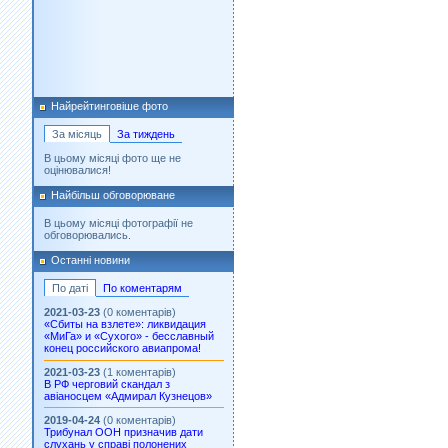
Найрейтинговіше фото
За місяць
За тиждень
В цьому місяці фото ще не
оцінювалися!
Найбільш обговорюване
В цьому місяці фотографії не
обговорювались.
Останні новини
По даті
По коментарям
2021-03-23
(0 коментарів)
«Сбиты на взлете»: ликвидация
«МиГа» и «Сухого» - бесславный
конец российского авиапрома!
2021-03-23
(1 коментарів)
В РФ черговий скандал з
авіаносцем «Адмирал Кузнецов»
2019-04-24
(0 коментарів)
Трибунал ООН призначив дати
слухань у справі полонених