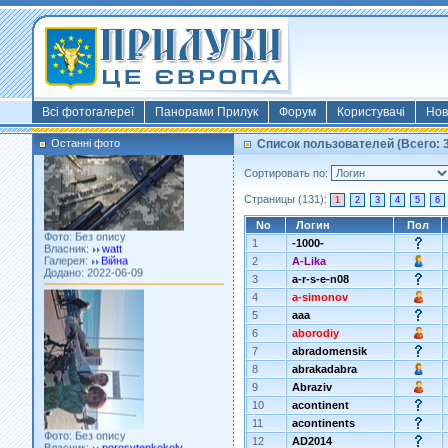
Фото: Київ 2022
Власник:
morsresistis
Галерея:
Templates
Додано: 2022-11-13
Всі фотогалереї
Панорами Прилук
Форум
Користувачі
Нов
Останні фото
Список пользователей (Всего: 3
Сортировать по:
Страницы (131):
1
2
3
4
5
6
Фото: Без опису
No
Логин
Пол
Власник:
watt
Галерея:
Війна
1
-1000-
Додано: 2022-06-09
2
A-Lika
3
a-r-s-e-n08
4
a-simonov
5
aaa
6
aborodiy
7
abradomensik
8
abrakadabra
9
Abraziv
10
acontinent
Фото: Без опису
11
acontinents
Власник:
porosytenkokoly
Галерея:
22 война
12
AD2014