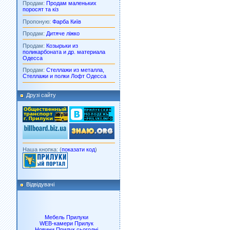
Продам:
Продам маленьких
поросят та кіз
Пропоную:
Фарба Київ
Продам:
Дитяче ліжко
Продам:
Козырьки из
поликарбоната и др. материала
Одесса
Продам:
Стеллажи из металла,
Стеллажи и полки Лофт Одесса
Друзі сайту
Наша кнопка: (
показати код
)
Відвідувачі
Мебель Прилуки
WEB-камери Прилук
Новини Прилук сьогодні