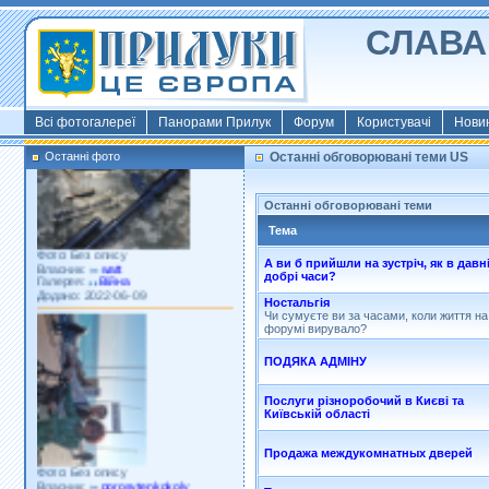
СЛАВА 
Фото: Київ 2022
Власник:
morsresistis
Галерея:
Templates
Додано: 2022-11-13
Всі фотогалереї
Панорами Прилук
Форум
Користувачі
Нови
Останні фото
Останні обговорювані теми US
Останні обговорювані теми
Тема
Фото: Без опису
Власник:
watt
А ви б прийшли на зустріч, як в давн
Галерея:
Війна
добрі часи?
Додано: 2022-06-09
Ностальгія
Чи сумуєте ви за часами, коли життя на
форумі вирувало?
ПОДЯКА АДМІНУ
Послуги різноробочий в Києві та
Київській області
Продажа междукомнатных дверей
Фото: Без опису
Власник:
porosytenkokoly
Галерея:
22 война