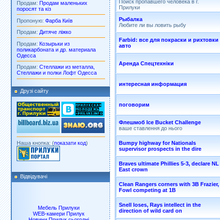
Поиск пропавшего человека в г.
Продам:
Продам маленьких
Прилуки
поросят та кіз
Рыбалка
Пропоную:
Фарба Київ
Любите ли вы ловить рыбу
Продам:
Дитяче ліжко
Farbid: все для покраски и рихтовки
Продам:
Козырьки из
авто
поликарбоната и др. материала
Одесса
Аренда Спецтехніки
Продам:
Стеллажи из металла,
Стеллажи и полки Лофт Одесса
интересная информация
Друзі сайту
поговорим
Флешмоб Ice Bucket Challenge
ваше ставлення до нього
Наша кнопка: (
показати код
)
Bumpy highway for Nationals
supervisor prospects in the dire
Braves ultimate Phillies 5-3, declare NL
East crown
Відвідувачі
Clean Rangers corners with 3B Frazier,
Fowl competing at 1B
Snell loses, Rays intellect in the
Мебель Прилуки
direction of wild card on
WEB-камери Прилук
Новини Прилук сьогодні