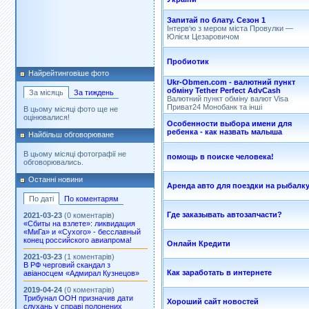
Запитай по блату. Сезон 1
Інтерв‘ю з мером міста Провулки —
Юлієм Цезаровичом
Пробиотик
Найрейтинговіше фото
Ukr-Obmen.com - валютний пункт
обміну Tether Perfect AdvCash
За місяць
За тиждень
Валютний пункт обміну валют Visa
Приват24 Монобанк та інші
В цьому місяці фото ще не
оцінювалися!
Особенности выбора имени для
ребенка - как назвать малыша
Найбільш обговорюване
В цьому місяці фотографії не
помощь в поиске человека!
обговорювались.
Останні новини
Аренда авто для поездки на рыбалк
По даті
По коментарям
Где заказывать автозапчасти?
2021-03-23
(0 коментарів)
«Сбиты на взлете»: ликвидация
«МиГа» и «Сухого» - бесславный
конец российского авиапрома!
Онлайн Кредити
2021-03-23
(1 коментарів)
В РФ черговий скандал з
Как заработать в интернете
авіаносцем «Адмирал Кузнецов»
2019-04-24
(0 коментарів)
Трибунал ООН призначив дати
Хороший сайт новостей
слухань у справі полонених