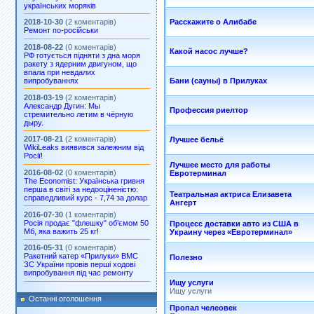
українських моряків
Расскажите о Алибабе
2018-10-30
(2 коментарів)
Ремонт по-російськи
2018-08-22
(0 коментарів)
Какой насос лучше?
РФ готується підняти з дна моря
ракету з ядерним двигуном, що
впала при невдалих
випробуваннях
Бани (сауны) в Прилуках
2018-03-19
(2 коментарів)
Александр Дугин: Мы
Профессия риелтор
стремительно летим в чёрную
дыру.
2017-08-21
(2 коментарів)
Лучшее бельё
WikiLeaks виявився залежним від
Росії!
Лучшее место для работы
2016-08-02
(0 коментарів)
Евротерминал
The Economist: Українська гривня
перша в світі за недооціненістю:
Театральная актриса Елизавета
справедливий курс - 7,74 за долар
Ангерт
2016-07-30
(1 коментарів)
Росія продає "флешку" об’ємом 50
Процесс доставки авто из США в
Мб, яка важить 25 кг!
Украину через «Евротерминал»
2016-05-31
(0 коментарів)
Ракетний катер «Прилуки» ВМС
Полезно
ЗС України провів перші ходові
випробування під час ремонту
Ищу услуги
Ищу услуги
Останні оголошення
Пропал челеовек