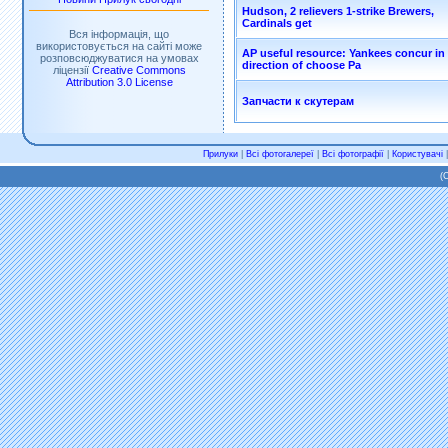
Hudson, 2 relievers 1-strike Brewers,
Cardinals get
Вся інформація, що
використовується на сайті може
AP useful resource: Yankees concur in
розповсюджуватися на умовах
direction of choose Pa
ліцензії
Creative Commons
Attribution 3.0 License
Запчасти к скутерам
Прилуки
|
Всі фотогалереї
|
Всі фотографії
|
Користувачі
(