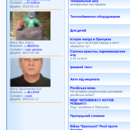
Театральные шоу
Додано: 2022-03-25
интересные постановки
Теплообменное оборудование
Для детей
Фото: Без опису
Історія театру в Прилуках
Власник:
albertino
все, що є по історії театру в місті -
Галерея:
как умеем
збираємо тут
Додано: 2021-03-09
Салоны красоты, парикмахерские
итд
и их услуги
Іржавий текст
Авто від мецената
Фото: Зминченко А.Н.
Російська мова
Власник:
alexzhell
Чи потрібна українським школярам
Галерея:
моя
російська мова?
Додано: 2020-10-17
ИЩУ ЧЕЛОВЕКА!!!! КОТОВ
РОМАН!!!!
Ищу человека в Прилуках.
Прилуцький словник
Війна "братської" Росії проти
України