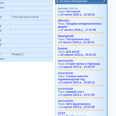
Останні обговорення
нин
нин
Аноним (гость)
Тема:
Ностальгія
24 липня 2026 р., 15:59:39
ор
Сільский дегустатор
olforenko
Тема:
Продажа междукомнатных
й
дверей
17 лютого 2024 р., 17:21:48
й
Netanjahu98
Тема:
Театральные шоу
й
6 лютого 2024 р., 02:30:42
й
fredenb
Тема:
Для детей
т
Медвед :)
20 серпня 2023 р., 18:03:30
нин
morsresistis
Тема:
Історія театру в Прилуках
5 серпня 2023 р., 15:58:34
morsresistis
Тема:
Салоны красоты,
парикмахерские итд
5 серпня 2023 р., 15:58:12
morsresistis
Тема:
Іржавий текст
5 серпня 2023 р., 15:57:48
morsresistis
Тема:
Авто від мецената
5 серпня 2023 р., 15:57:08
OLEX