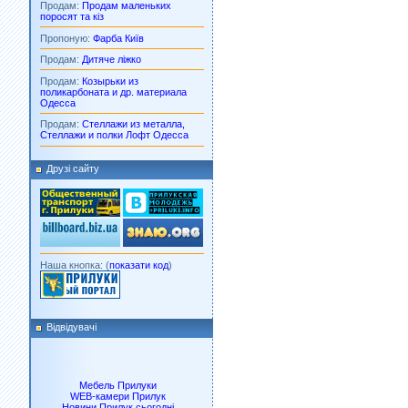
Продам:
Продам маленьких
поросят та кіз
Пропоную:
Фарба Київ
Продам:
Дитяче ліжко
Продам:
Козырьки из
поликарбоната и др. материала
Одесса
Продам:
Стеллажи из металла,
Стеллажи и полки Лофт Одесса
Друзі сайту
Наша кнопка: (
показати код
)
Відвідувачі
Мебель Прилуки
WEB-камери Прилук
Новини Прилук сьогодні