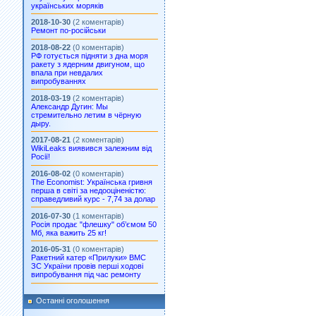
українських моряків
2018-10-30
(2 коментарів)
Ремонт по-російськи
2018-08-22
(0 коментарів)
РФ готується підняти з дна моря
ракету з ядерним двигуном, що
впала при невдалих
випробуваннях
2018-03-19
(2 коментарів)
Александр Дугин: Мы
стремительно летим в чёрную
дыру.
2017-08-21
(2 коментарів)
WikiLeaks виявився залежним від
Росії!
2016-08-02
(0 коментарів)
The Economist: Українська гривня
перша в світі за недооціненістю:
справедливий курс - 7,74 за долар
2016-07-30
(1 коментарів)
Росія продає "флешку" об’ємом 50
Мб, яка важить 25 кг!
2016-05-31
(0 коментарів)
Ракетний катер «Прилуки» ВМС
ЗС України провів перші ходові
випробування під час ремонту
Останні оголошення