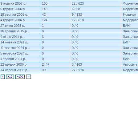
9 жовтня 2007 р.
160
22 / 623
Форумчя
5 грудня 2006 р.
149
6 / 68
Форумчя
19 серпня 2008 р.
42
9 / 132
Новачок
4 грудня 2006 р.
124
12 / 618
Модерат
27 січня 2025 р.
1
0 / 0
БАН
16 травня 2015 р.
0
0 / 0
Зальотни
4 січня 2011 р.
3
0 / 0
Зальотни
14 жовтня 2024 р.
0
0 / 0
БАН
11 жовтня 2024 р.
0
0 / 0
Зальотни
5 вересня 2024 р.
0
0 / 0
Зальотни
4 травня 2024 р.
0
0 / 0
БАН
22 грудня 2006 р.
2447
8 / 163
Авторите
14 червня 2008 р.
90
27 / 574
Форумчя
›
+10
+100
»