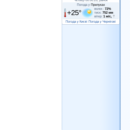
Погода у
Прилуках
волог.:
72%
+25°
тиск:
752 мм
вітер:
1 м/с,
Погода у Києві
Погода у Чернігові