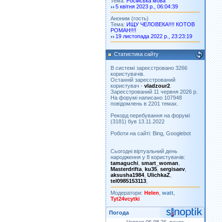
Тема:
Російська мова
5 квітня 2023 р., 06:04:39
Аноним (гость)
Тема:
ИЩУ ЧЕЛОВЕКА!!!! КОТОВ
РОМАН!!!!
19 листопада 2022 р., 23:23:19
Статистика сайту
В системі зареєстровано 3266
користувачів.
Останній зареєстрований
користувач -
vladzour2
.
Зареєстрований 11 червня 2026 р.
На форумі написано 107948
повідомлень в 2201 темах.
Рекорд перебування на форумі
(3181) був 13.11.2022
Роботи на сайті: Bing, Googlebot
Сьогодні віртуальний день
народження у 8 користувачів:
tamaguchi
,
smart_woman
,
Masterdrifta
,
ku35
,
sergisaev
,
aksusha1984
,
UlichkaZ
,
tel0985153113
,
Модератори:
Helen
,
watt
,
Tyt24vcytki
Погода
Четвер 06.08.26, ранок