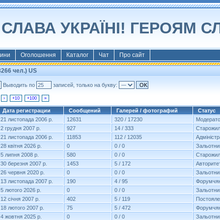
СЛАВА УКРАЇНІ! ГЕРОЯМ С
ини
Оголошення
Каталог
Чат
Про сайт
266 чел.) US
Выводить по
записей, только на букву:
›
+10
+100
»
Дата регистрации
Сообщений
Галерей / фотографий
Статус
21 листопада 2006 р.
12631
320 / 17230
Модерат
2 грудня 2007 р.
927
14 / 333
Старожи
21 листопада 2006 р.
11853
112 / 12035
Адмініст
28 квітня 2026 р.
0
0 / 0
Зальотни
5 липня 2008 р.
580
0 / 0
Старожи
30 березня 2007 р.
1453
5 / 172
Авторите
26 червня 2020 р.
0
0 / 0
Зальотни
13 листопада 2007 р.
190
4 / 95
Форумчя
5 лютого 2026 р.
0
0 / 0
Зальотни
12 січня 2007 р.
402
5 / 119
Постояле
18 лютого 2007 р.
75
5 / 472
Форумчя
4 жовтня 2025 р.
0
0 / 0
Зальотни