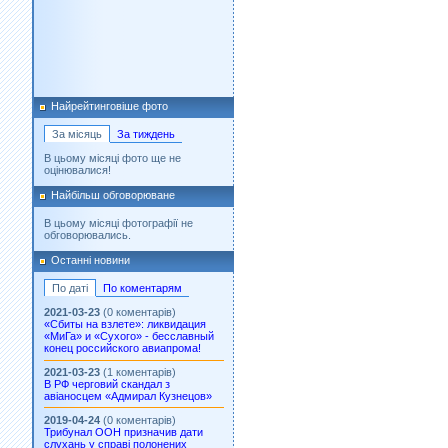
Найрейтинговіше фото
За місяць
За тиждень
В цьому місяці фото ще не
оцінювалися!
Найбільш обговорюване
В цьому місяці фотографії не
обговорювались.
Останні новини
По даті
По коментарям
2021-03-23
(0 коментарів)
«Сбиты на взлете»: ликвидация
«МиГа» и «Сухого» - бесславный
конец российского авиапрома!
2021-03-23
(1 коментарів)
В РФ черговий скандал з
авіаносцем «Адмирал Кузнецов»
2019-04-24
(0 коментарів)
Трибунал ООН призначив дати
слухань у справі полонених