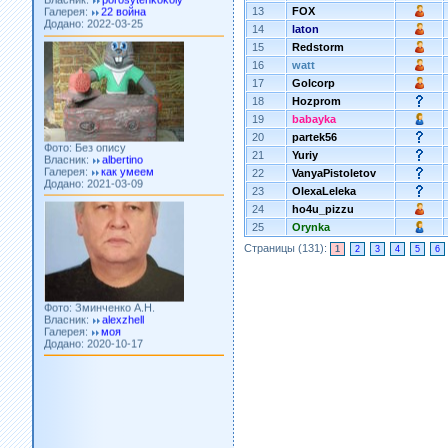
Додано: 2022-03-25
13
FOX
14
laton
15
Redstorm
16
watt
17
Golcorp
18
Hozprom
19
babayka
Фото: Без опису
20
partek56
Власник:
albertino
Галерея:
как умеем
21
Yuriy
Додано: 2021-03-09
22
VanyaPistoletov
23
OlexaLeleka
24
ho4u_pizzu
25
Orynka
Страницы (131):
1
2
3
4
5
6
Фото: Зминченко А.Н.
Власник:
alexzhell
Галерея:
моя
Додано: 2020-10-17