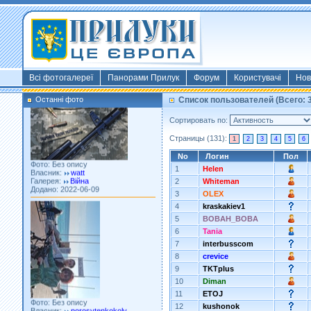
Фото: Київ 2022
Власник:
morsresistis
Галерея:
Templates
Додано: 2022-11-13
Всі фотогалереї
Панорами Прилук
Форум
Користувачі
Нов
Останні фото
Список пользователей (Всего: 3
Сортировать по:
Страницы (131):
1
2
3
4
5
6
Фото: Без опису
No
Логин
Пол
Власник:
watt
Галерея:
Війна
1
Helen
Додано: 2022-06-09
2
Whiteman
3
OLEX
4
kraskakiev1
5
BOBAH_BOBA
6
Tania
7
interbusscom
8
crevice
9
TKTplus
10
Diman
Фото: Без опису
11
ETOJ
Власник:
porosytenkokoly
Галерея:
22 война
12
kushonok