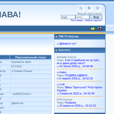
ЛАВА!
Вхід для користувачів:
Реєстрація
/
Забули пароль?
TIM TV OnLine
Дивимся тут!
Важливо!
Аноним (гость)
Персональный статус
Тема:
А ви б прийшли на зустріч,
ор
Блукаюча зірка
як в давні добрі часи?
24 липня 2026 р., 16:08:46
л
КТУЛХУ
ратор
З Новим Роком!
Helen
Тема:
ПОДЯКА АДМІНУ
й
6 червня 2026 р., 16:42:32
л
crok
т
Тема:
Війна "братської" Росії проти
й
України
3 вересня 2022 р., 04:32:36
нин
♂poREVOmen♂
й
FOX (гость)
Тема:
Рыбалка
ць
Директор
23 вересня 2020 р., 20:10:15
нин
й