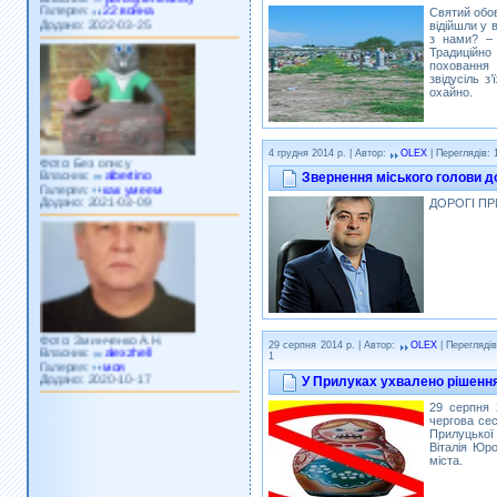
Додано: 2022-03-25
Святий обов
відійшли у 
з нами? – 
Традиційно
поховання 
звідусіль з
охайно.
Фото: Без опису
4 грудня 2014 р. | Автор:
OLEX
| Переглядів: 
Власник:
albertino
Галерея:
как умеем
Звернення міського голови д
Додано: 2021-03-09
ДОРОГІ ПР
Фото: Зминченко А.Н.
Власник:
alexzhell
29 серпня 2014 р. | Автор:
OLEX
| Переглядів
Галерея:
моя
1
Додано: 2020-10-17
У Прилуках ухвалено рішення
29 серпня 
чергова сес
Прилуцької
Віталія Юро
міста.