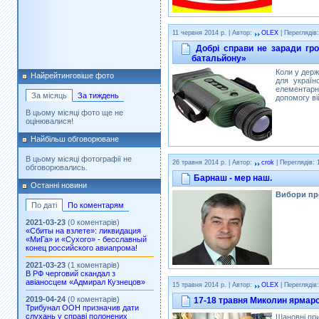
11 червня 2014 р. | Автор:
OLEX
| Переглядів:
Добрі справи не заради гро
батальйону»
Коли у держ
Найрейтинговіше фото
для україн
елементар
За місяць
За тиждень
допомогу в
В цьому місяці фото ще не
оцінювалися!
Найбільш обговорюване
В цьому місяці фотографії не
26 травня 2014 р. | Автор:
crok
| Переглядів: 
обговорювались.
Барнаш - мер наш.
Останні новини
Вибори пре
По даті
По коментарям
2021-03-23
(0 коментарів)
«Сбиты на взлете»: ликвидация
«МиГа» и «Сухого» - бесславный
конец российского авиапрома!
2021-03-23
(1 коментарів)
В РФ черговий скандал з
авіаносцем «Адмирал Кузнецов»
15 травня 2014 р. | Автор:
OLEX
| Переглядів:
2019-04-24
(0 коментарів)
17-18 травня Миколин ярмаро
Трибунал ООН призначив дати
слухань у справі полонених
Шановні при