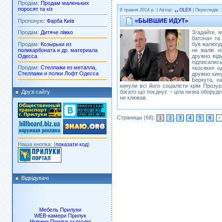
Продам:
Продам маленьких
поросят та кіз
8 травня 2014 р. | Автор:
OLEX
| Переглядів: 
«БЫВШИЕ ИДУТ»
Пропоную:
Фарба Київ
Згадайте, я
Продам:
Дитяче ліжко
батона» та 
Продам:
Козырьки из
був жалюгід
поликарбоната и др. материала
не жалів н
Одесса
дружно відм
підписалис
Продам:
Стеллажи из металла,
«косяки» о
Стеллажи и полки Лофт Одесса
дружно кин
Беркута, н
кинули всі його соціалісти крім Проз
багато що поєднує – ціла низка оборудо
Друзі сайту
не клював.
Страницы (68):
1
2
3
4
5
6
›
Наша кнопка: (
показати код
)
Відвідувачі
Мебель Прилуки
WEB-камери Прилук
Новини Прилук сьогодні