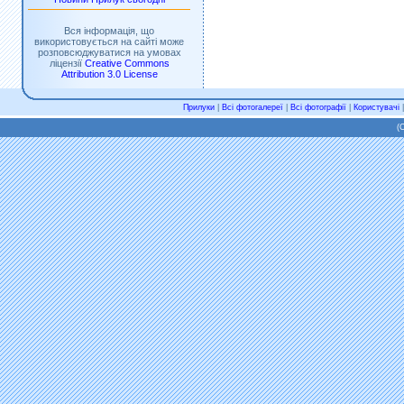
Вся інформація, що
використовується на сайті може
розповсюджуватися на умовах
ліцензії
Creative Commons
Attribution 3.0 License
Прилуки
|
Всі фотогалереї
|
Всі фотографії
|
Користувачі
(