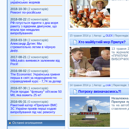
українських моряків
2018-10-30
(2 коментарів)
Ремонт по-російськи
2018-08-22
(0 коментарів)
РФ готується підняти з дна моря
ракету з ядерним двигуном, що
впала при невдалих
випробуваннях
15 травня 2014 р. | Автор:
OLEX
| Переглядів:
2018-03-19
(2 коментарів)
Хто майбутній мер Прилук?
Александр Дугин: Мы
стремительно летим в чёрную
13 травня 2
дыру.
та журналі
«ПРИЛУКИ
2017-08-21
(2 коментарів)
ВИБОРЧИХ 
WikiLeaks виявився залежним від
Росії!
2016-08-02
(0 коментарів)
The Economist: Українська гривня
перша в світі за недооціненістю:
справедливий курс - 7,74 за долар
14 травня 2014 р. | Автор:
crok
| Переглядів: 
2016-07-30
(1 коментарів)
Потроху визначаємось?!
Росія продає "флешку" об’ємом 50
Мб, яка важить 25 кг!
Незалежна 
Прилуки п
2016-05-31
(0 коментарів)
та на авто
Ракетний катер «Прилуки» ВМС
ставлення д
ЗС України провів перші ходові
випробування під час ремонту
Останні оголошення