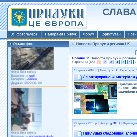
СЛАВА 
Фото: Київ 2022
Власник:
morsresistis
Галерея:
Templates
Додано: 2022-11-13
Всі фотогалереї
Панорами Прилук
Форум
Користувачі
Нови
Останні фото
Новости Прилук и региона US
Новини
Новости Прилук и региона (
Страницы (68):
1
2
3
4
5
6
›
Фото: Без опису
Власник:
watt
15 травня 2016 р. | Автор:
crok
| Переглядів: 
Галерея:
Війна
За антиукраїнські матеріали
Додано: 2022-06-09
Прилуцьки
вирок міс
матеріали 
21 травня 2015 р. | Автор:
OLEX
| Переглядів
2
Фото: Без опису
Власник:
porosytenkokoly
Прилуцькі кладовища: злочин
Галерея:
22 война