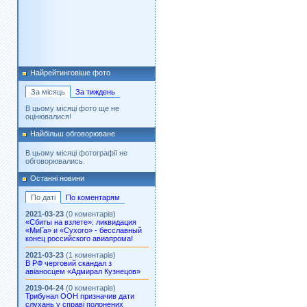
Найрейтинговіше фото
За місяць
За тиждень
В цьому місяці фото ще не
оцінювалися!
Найбільш обговорюване
В цьому місяці фотографії не
обговорювались.
Останні новини
По даті
По коментарям
2021-03-23
(0 коментарів)
«Сбиты на взлете»: ликвидация
«МиГа» и «Сухого» - бесславный
конец российского авиапрома!
2021-03-23
(1 коментарів)
В РФ черговий скандал з
авіаносцем «Адмирал Кузнецов»
2019-04-24
(0 коментарів)
Трибунал ООН призначив дати
слухань у справі полонених