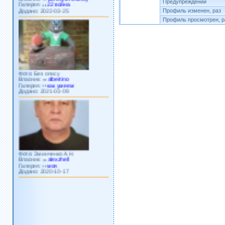
Предупреждений
Додано: 2022-03-25
Профиль изменен, раз
Профиль просмотрен, р
Фото: Без опису
Власник:
albertino
Галерея:
как умеем
Додано: 2021-03-09
Фото: Зминченко А.Н.
Власник:
alexzhell
Галерея:
моя
Додано: 2020-10-17