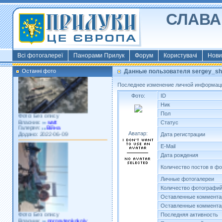
СЛАВА 
Фото: Київ 2022
Власник:
morsresistis
Галерея:
Templates
Додано: 2022-11-13
Всі фотогалереї
Панорами Прилук
Форум
Користувачі
Нови
Останні фото
Данные пользователя sergey_sh
Последнее изменение личной информаци
Фото:
ID
Ник
Фото: Без опису
Пол
Власник:
watt
Галерея:
Війна
Статус
Додано: 2022-06-09
Аватар:
Дата регистрации
E-Mail
Дата рождения
Количество постов в ф
Личные фотогалереи
Количество фотографи
Оставленные коммента
Оставленные коммента
Фото: Без опису
Власник:
porosytenkokoly
Последняя активность
Галерея:
22 война