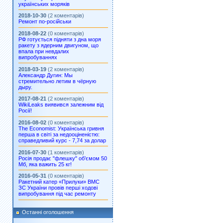
українських моряків
2018-10-30
(2 коментарів)
Ремонт по-російськи
2018-08-22
(0 коментарів)
РФ готується підняти з дна моря
ракету з ядерним двигуном, що
впала при невдалих
випробуваннях
2018-03-19
(2 коментарів)
Александр Дугин: Мы
стремительно летим в чёрную
дыру.
2017-08-21
(2 коментарів)
WikiLeaks виявився залежним від
Росії!
2016-08-02
(0 коментарів)
The Economist: Українська гривня
перша в світі за недооціненістю:
справедливий курс - 7,74 за долар
2016-07-30
(1 коментарів)
Росія продає "флешку" об’ємом 50
Мб, яка важить 25 кг!
2016-05-31
(0 коментарів)
Ракетний катер «Прилуки» ВМС
ЗС України провів перші ходові
випробування під час ремонту
Останні оголошення