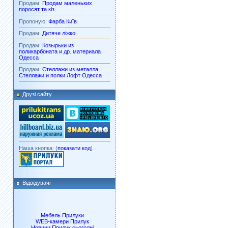
Продам:
Продам маленьких
поросят та кіз
Пропоную:
Фарба Київ
Продам:
Дитяче ліжко
Продам:
Козырьки из
поликарбоната и др. материала
Одесса
Продам:
Стеллажи из металла,
Стеллажи и полки Лофт Одесса
Друзі сайту
Наша кнопка: (
показати код
)
Відвідувачі
Мебель Прилуки
WEB-камери Прилук
Новини Прилук сьогодні