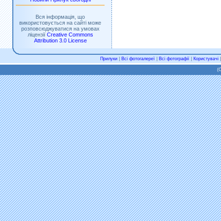
Вся інформація, що
використовується на сайті може
розповсюджуватися на умовах
ліцензії
Creative Commons
Attribution 3.0 License
Прилуки
|
Всі фотогалереї
|
Всі фотографії
|
Користувачі
(