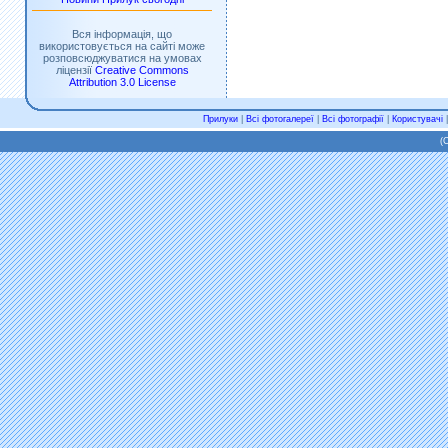
Вся інформація, що
використовується на сайті може
розповсюджуватися на умовах
ліцензії
Creative Commons
Attribution 3.0 License
Прилуки
|
Всі фотогалереї
|
Всі фотографії
|
Користувачі
(