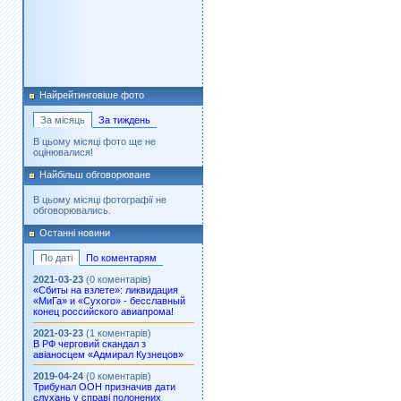
Найрейтинговіше фото
За місяць
За тиждень
В цьому місяці фото ще не
оцінювалися!
Найбільш обговорюване
В цьому місяці фотографії не
обговорювались.
Останні новини
По даті
По коментарям
2021-03-23
(0 коментарів)
«Сбиты на взлете»: ликвидация
«МиГа» и «Сухого» - бесславный
конец российского авиапрома!
2021-03-23
(1 коментарів)
В РФ черговий скандал з
авіаносцем «Адмирал Кузнецов»
2019-04-24
(0 коментарів)
Трибунал ООН призначив дати
слухань у справі полонених