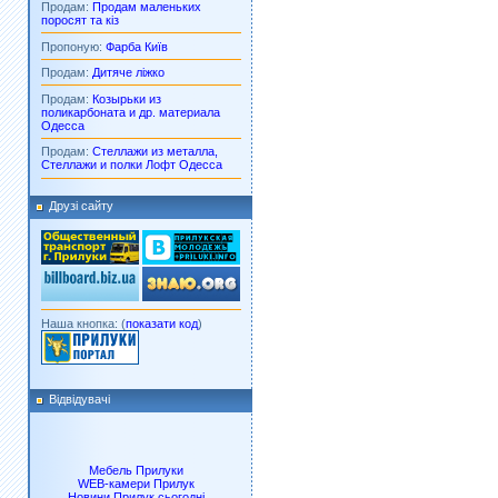
Продам:
Продам маленьких
поросят та кіз
Пропоную:
Фарба Київ
Продам:
Дитяче ліжко
Продам:
Козырьки из
поликарбоната и др. материала
Одесса
Продам:
Стеллажи из металла,
Стеллажи и полки Лофт Одесса
Друзі сайту
Наша кнопка: (
показати код
)
Відвідувачі
Мебель Прилуки
WEB-камери Прилук
Новини Прилук сьогодні