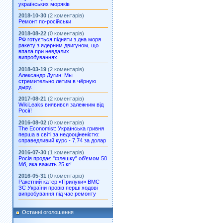
українських моряків
2018-10-30
(2 коментарів)
Ремонт по-російськи
2018-08-22
(0 коментарів)
РФ готується підняти з дна моря
ракету з ядерним двигуном, що
впала при невдалих
випробуваннях
2018-03-19
(2 коментарів)
Александр Дугин: Мы
стремительно летим в чёрную
дыру.
2017-08-21
(2 коментарів)
WikiLeaks виявився залежним від
Росії!
2016-08-02
(0 коментарів)
The Economist: Українська гривня
перша в світі за недооціненістю:
справедливий курс - 7,74 за долар
2016-07-30
(1 коментарів)
Росія продає "флешку" об’ємом 50
Мб, яка важить 25 кг!
2016-05-31
(0 коментарів)
Ракетний катер «Прилуки» ВМС
ЗС України провів перші ходові
випробування під час ремонту
Останні оголошення