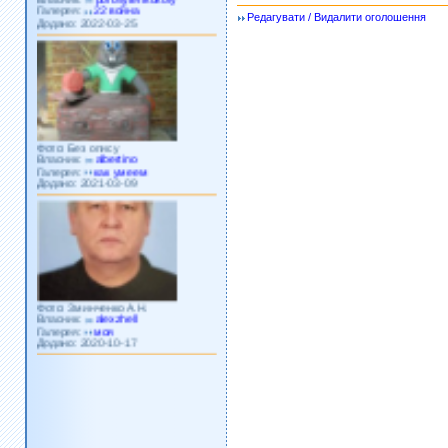
Додано: 2022-03-25
Редагувати / Видалити оголошення
Фото: Без опису
Власник:
albertino
Галерея:
как умеем
Додано: 2021-03-09
Фото: Зминченко А.Н.
Власник:
alexzhell
Галерея:
моя
Додано: 2020-10-17