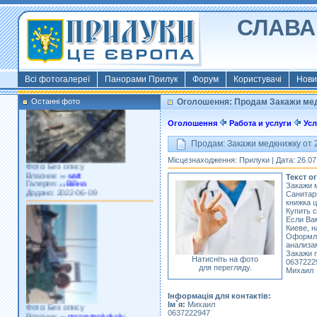
СЛАВА 
Фото: Київ 2022
Власник:
morsresistis
Галерея:
Templates
Додано: 2022-11-13
Всі фотогалереї
Панорами Прилук
Форум
Користувачі
Нови
Останні фото
Оголошення: Продам Закажи медк
Оголошення
Работа и услуги
Усл
Продам: Закажи медкнижку от 2
Фото: Без опису
Місцезнаходження: Прилуки | Дата: 26.07.2
Власник:
watt
Галерея:
Війна
Текст о
Додано: 2022-06-09
Закажи 
Санитар
книжка 
Купить 
Если Ва
Киеве, 
Оформле
анализам
Закажи 
Натисніть на фото
0637222
для перегляду.
Михаил
Інформація для контактів:
Фото: Без опису
Ім`я:
Михаил
Власник:
porosytenkokoly
0637222947
Галерея:
22 война