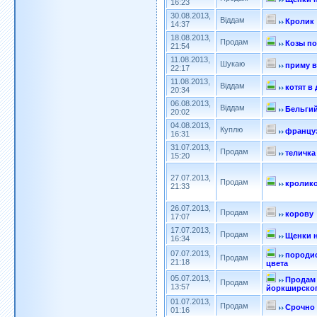
16:23
30.08.2013,
Віддам
Кролик
14:37
18.08.2013,
Продам
Козы п
21:54
11.08.2013,
Шукаю
приму в
22:17
11.08.2013,
Віддам
котят в
20:34
06.08.2013,
Віддам
Бельгий
20:02
04.08.2013,
Куплю
француз
16:31
31.07.2013,
Продам
теличка
15:20
27.07.2013,
Продам
кролик
21:33
26.07.2013,
Продам
корову
17:07
17.07.2013,
Продам
Щенки 
16:34
07.07.2013,
породис
Продам
21:18
цвета
05.07.2013,
Продам
Продам
13:57
йоркширског
01.07.2013,
Продам
Срочно 
01:16