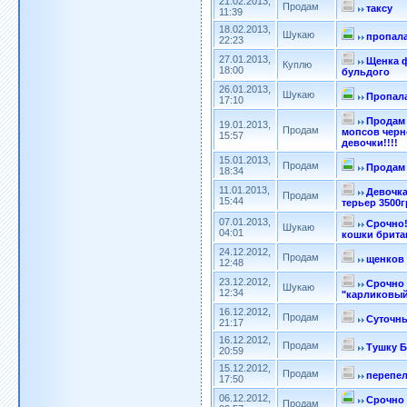
21.02.2013,
Продам
таксу
11:39
18.02.2013,
Шукаю
пропала
22:23
27.01.2013,
Щенка 
Куплю
18:00
бульдого
26.01.2013,
Шукаю
Пропала
17:10
Продам
19.01.2013,
Продам
мопсов черн
15:57
девочки!!!!
15.01.2013,
Продам
Продам
18:34
11.01.2013,
Девочк
Продам
15:44
терьер 3500г
07.01.2013,
Срочно!
Шукаю
04:01
кошки брита
24.12.2012,
Продам
щенков
12:48
23.12.2012,
Срочно 
Шукаю
12:34
"карликовый
16.12.2012,
Продам
Суточн
21:17
16.12.2012,
Продам
Тушку 
20:59
15.12.2012,
Продам
перепе
17:50
06.12.2012,
Срочно 
Продам