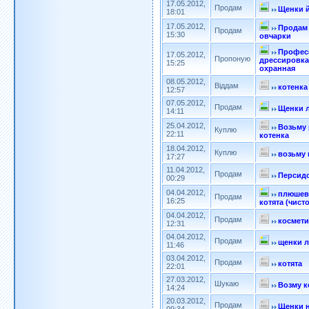
17.05.2012,
Продам
Щенки й
18:01
17.05.2012,
Продам
Продам
15:30
овчарки
Профес
17.05.2012,
Пропоную
дрессировка
15:25
охранная
08.05.2012,
Віддам
котенка
12:57
07.05.2012,
Продам
Щенки 
14:11
25.04.2012,
Возьму
Куплю
22:11
котенка
18.04.2012,
Куплю
возьму 
17:27
11.04.2012,
Продам
Персидс
00:29
04.04.2012,
плюшев
Продам
16:25
котята (чист
04.04.2012,
Продам
космети
12:31
04.04.2012,
Продам
щенки 
11:46
03.04.2012,
Продам
котята
22:01
27.03.2012,
Шукаю
Возму к
14:24
20.03.2012,
Продам
Щенки 