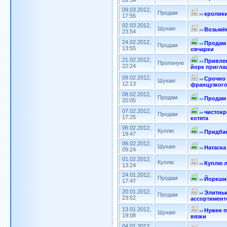
09:34
09.03.2012,
Продам
кролик
17:55
02.03.2012,
Шукаю
Возьмём
23:54
24.02.2012,
Продам
Продам
13:55
овчарки
21.02.2012,
Привле
Пропоную
22:24
йорк приглаш
09.02.2012,
Срочно 
Шукаю
12:13
французкого
08.02.2012,
Продам
Продам
20:05
07.02.2012,
чисток
Продам
17:25
котята
06.02.2012,
Куплю
Придбаю
19:47
06.02.2012,
Шукаю
Натаска
09:24
01.02.2012,
Куплю
Куплю л
13:24
24.01.2012,
Продам
Йоркшир
17:47
20.01.2012,
Элитны
Продам
23:52
ассортимент
13.01.2012,
Нужен п
Шукаю
19:08
вязки
04.01.2012,