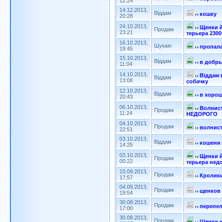
12:24
14.12.2013,
Віддам
кошку
20:28
24.10.2013,
Щенки 
Продам
23:21
терьера 2300
16.10.2013,
Шукаю
пропала
19:45
15.10.2013,
Віддам
в добры
11:04
14.10.2013,
Віддам 
Віддам
13:08
собачку
12.10.2013,
Віддам
в хорош
20:43
06.10.2013,
Волнис
Продам
11:24
НЕДОРОГО
04.10.2013,
Продам
волнис
22:51
03.10.2013,
Віддам
кошеня 
14:25
03.10.2013,
Щенки 
Продам
00:22
терьера нед
15.09.2013,
Продам
Кролик
17:57
04.09.2013,
Продам
щенков
19:54
30.08.2013,
Продам
перепе
17:00
30.08.2013,
Продам
Щенки 