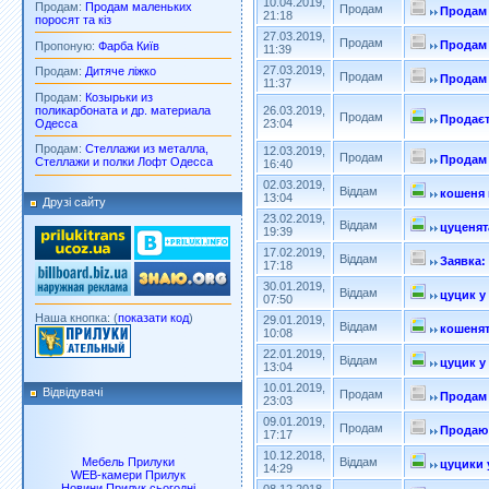
10.04.2019,
Продам:
Продам маленьких
Продам
Продам
21:18
поросят та кіз
27.03.2019,
Продам
Продам
Пропоную:
Фарба Київ
11:39
27.03.2019,
Продам:
Дитяче ліжко
Продам
Продам
11:37
Продам:
Козырьки из
поликарбоната и др. материала
26.03.2019,
Продам
Продаєт
Одесса
23:04
Продам:
Стеллажи из металла,
12.03.2019,
Продам
Продам 
Стеллажи и полки Лофт Одесса
16:40
02.03.2019,
Віддам
кошеня 
13:04
Друзі сайту
23.02.2019,
Віддам
цуценят
19:39
17.02.2019,
Віддам
Заявка:
17:18
30.01.2019,
Віддам
цуцик у
07:50
Наша кнопка: (
показати код
)
29.01.2019,
Віддам
кошенят
10:08
22.01.2019,
Віддам
цуцик у
13:04
10.01.2019,
Відвідувачі
Продам
Продам
23:03
09.01.2019,
Продам
Продаю
17:17
10.12.2018,
Мебель Прилуки
Віддам
цуцики 
14:29
WEB-камери Прилук
Новини Прилук сьогодні