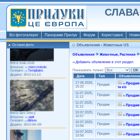
СЛАВА 
Всі фотогалереї
Панорами Прилук
Форум
Користувачі
Нови
Останні фото
Объявления • Животные US
Фото: Київ 2022
Власник:
morsresistis
Объявления
Животные, Растения
Галерея:
Templates
Додано: 2022-11-13
Добавить объявление в этот раздел
Показывать только:
Дата
Тип
Объявлени
17.06.2026,
Продам 
Продам
15:22
та кіз
11.07.2025,
Продам
Продам 
11:12
Фото: Без опису
11.07.2025,
Власник:
watt
Продам
Продам 
11:12
Галерея:
Війна
Додано: 2022-06-09
10.07.2025,
Продам
Продам 
10:57
10.07.2025,
Продам
Продам 
10:56
10.07.2025,
Продам
Продам 
10:56