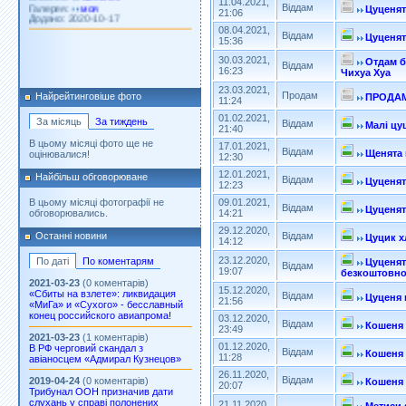
11.04.2021,
Віддам
Цуценят
21:06
08.04.2021,
Віддам
Цуценят
15:36
30.03.2021,
Отдам б
Віддам
16:23
Чихуа Хуа
23.03.2021,
Продам
Найрейтинговіше фото
ПРОДАМ 
11:24
01.02.2021,
За місяць
За тиждень
Віддам
Малі цу
21:40
В цьому місяці фото ще не
17.01.2021,
Віддам
Щенята 
оцінювалися!
12:30
12.01.2021,
Найбільш обговорюване
Віддам
Цуценят
12:23
09.01.2021,
В цьому місяці фотографії не
Віддам
Цуценят
14:21
обговорювались.
29.12.2020,
Віддам
Останні новини
Цуцик х
14:12
23.12.2020,
По даті
По коментарям
Цуценят
Віддам
19:07
безкоштовн
2021-03-23
(0 коментарів)
15.12.2020,
«Сбиты на взлете»: ликвидация
Віддам
Цуценя 
21:56
«МиГа» и «Сухого» - бесславный
конец российского авиапрома!
03.12.2020,
Віддам
Кошеня 
23:49
2021-03-23
(1 коментарів)
01.12.2020,
В РФ черговий скандал з
Віддам
Кошеня 
11:28
авіаносцем «Адмирал Кузнецов»
26.11.2020,
Віддам
2019-04-24
(0 коментарів)
Кошеня 
20:07
Трибунал ООН призначив дати
слухань у справі полонених
21.11.2020,