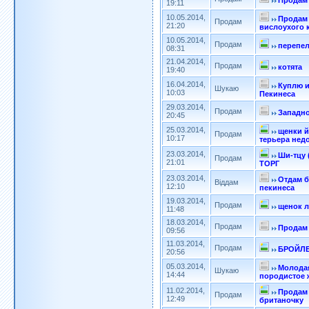
Продам 
19:11
10.05.2014,
Продам
Продам
21:20
вислоухого 
10.05.2014,
Продам
перепе
08:31
21.04.2014,
Продам
котята
19:40
16.04.2014,
Куплю и
Шукаю
10:03
Пекинеса
29.03.2014,
Продам
Западно
20:45
25.03.2014,
щенки 
Продам
10:17
терьера нед
23.03.2014,
Ши-тцу (
Продам
21:01
ТОРГ
23.03.2014,
Отдам б
Віддам
12:10
пекинеса
19.03.2014,
Продам
щенок 
11:48
18.03.2014,
Продам
Продам
09:56
11.03.2014,
Продам
БРОЙЛ
20:56
05.03.2014,
Молодая
Шукаю
14:44
породистое 
11.02.2014,
Продам 
Продам
12:49
британочку