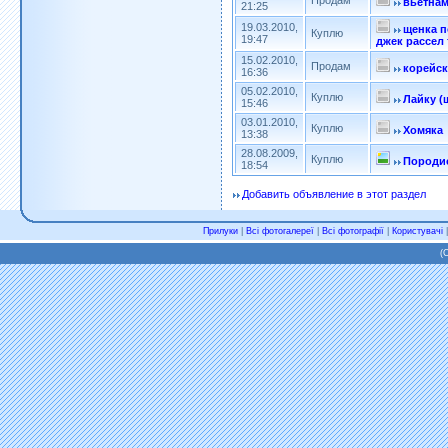
Продам
вьетнам
21:25
19.03.2010,
щенка п
Куплю
19:47
джек рассел
15.02.2010,
Продам
корейск
16:36
05.02.2010,
Куплю
Лайку (
15:46
03.01.2010,
Куплю
Хомяка
13:38
28.08.2009,
Куплю
Породис
18:54
Добавить объявление в этот раздел
Прилуки
|
Всі фотогалереї
|
Всі фотографії
|
Користувачі
(