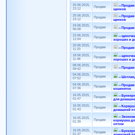
25.06.2015,
Продам
Продам
23:12
щенков
25.06.2015,
Продам
Продам
23:12
щенков
24.06.2015,
Продам
Продам 
06:08
23.06.2015,
щеночки
Продам
12:04
хороших и д
20.06.2015,
Продам
Продам
11:20
18.06.2015,
щеночки
Продам
11:48
хороших и д
08.06.2015,
Продам
Продам 
09:42
04.06.2015,
Продам
Шотланд
07:52
04.06.2015,
Продам
Продам
07:36
кошеняток
16.05.2015,
Бункерн
Продам
01:47
для домашне
16.05.2015,
Кормушк
Продам
01:43
домашней п
Эконом
16.05.2015,
Продам
кормушка дл
01:39
оптом
16.05.2015,
Бункерн
Продам
01:37
домашней п