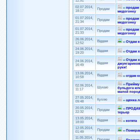
12:51
02.07.2014,
продам 
Продам
18:17
медогонку
01.07.2014,
продам 
Продам
21:34
медогонку
01.07.2014,
продам 
Продам
21:33
медогонку
26.06.2014,
Віддам
Отдам к
12:52
24.06.2014,
Віддам
Отдам 
19:20
Отдам 
24.06.2014,
Віддам
джунгариков
16:49
руки!
13.06.2014,
Віддам
отдам к
10:58
Прийму 
02.06.2014,
Шукаю
бульдога ил
11:17
малой пород
27.05.2014,
Куплю
щенка л
09:48
20.05.2014,
ПРОДАМ 
Продам
22:32
терьер
13.05.2014,
Віддам
котята
18:00
12.05.2014,
Продам
Помера
01:49
11.05.2014,
Продам