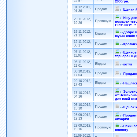
22:57
2000грн.
01.12.2012,
Продам
Щенки й
01:36
Ищу дев
29.11.2012,
Пропоную
помаранчево
19:26
СРОЧНО!!!!!
15.11.2012,
Добре м
Віддам
21:13
шукає своїх 
12.11.2012,
Продам
Кролик
08:17
07.11.2012,
Щенков
Продам
11:02
терьера НЕД
06.11.2012,
Віддам
котят
22:01
30.10.2012,
Продам
Продаю
17:04
29.10.2012,
Віддам
Нашлась
17:43
Золотис
17.10.2012,
Продам
от Чемпиона
04:16
для всей сем
05.10.2012,
Продам
Щенок к
13:10
26.09.2012,
Продам
Продам
12:13
овчарки
22.09.2012,
Пекинес
Пропоную
19:16
невесту
11.09.2012,