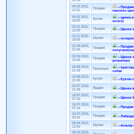
19:58
04.03.2011,
Продажа
Продам
12:21
пансион ще
04.02.2011,
щенка и
Куплю
18:05
кота=))
31.01.2011,
Продам
Щенки и
12:03
13.11.2010,
Шукаю
потерял
19:56
22.09.2010,
Продам 
Продам
21:04
попугаев(не
02.09.2010,
Щенок з
Продам
15:04
ретривера
28.08.2010,
приглаш
Пропоную
21:16
собак
16.08.2010,
Куплю
Куплю с
21:45
24.07.2010,
Віддам
Щенка в
21:39
18.07.2010,
Продам
Щенок 
07:32
18.07.2010,
Продам
Продам 
07:14
13.07.2010,
Продам
Лабрад
20:42
26.04.2010,
Шукаю
возьму 
12:50
26.03.2010,