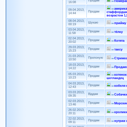
Продам
Помера
16:08
америк
09.04.2013,
Продам
стаффордши
14:44
возрастом 1,
08.04.2013,
Шукаю
прийму 
00:19
03.04.2013,
Продам
тёлку
11:58
02.04.2013,
Продам
Котята
20:02
29.03.2013,
Продам
таксу
15:23
21.03.2013,
Пропоную
Стрижка
10:50
18.03.2013,
Продам
Продаю 
14:22
05.03.2013,
котенок
Продам
10:23
шотландец
04.03.2013,
Продам
кобеля 
12:43
03.03.2013,
Віддам
Собачк
09:35
02.03.2013,
Продам
Морски
13:46
26.02.2013,
Продам
кролик
20:11
22.02.2013,
Продам
нутрии 
09:11