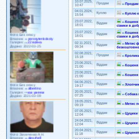
10.07.2025,
Продам
Продам 
10:47
04.01.2024,
Куплю
Куплю 
15:54
23.07.2022,
Фото: Без опису
Кошеня 
Віддам
18:01
Власник:
porosytenkokoly
сіамки в доб
Галерея:
22 война
23.07.2022,
Кошеня 
Додано: 2022-03-25
Віддам
18:01
сіамки в доб
02.11.2021,
Метис ф
Віддам
09:34
безкоштовн
02.08.2021,
Продам
Кролик
15:18
23.06.2021,
Віддам
Кошеня 
21:00
Фото: Без опису
23.06.2021,
Віддам
Кошеня 
Власник:
albertino
21:00
Галерея:
как умеем
04.06.2021,
Додано: 2021-03-09
Віддам
Хлопчик
19:17
20.05.2021,
Віддам
Собака 
07:25
19.05.2021,
Віддам
Метис п
09:19
07.05.2021,
Віддам
Цуцики 
12:04
24.04.2021,
Фото: Зминченко А.Н.
Віддам
Цуцики 
12:04
Власник:
alexzhell
Галерея:
моя
20.04.2021,
Додано: 2020-10-17
Віддам
Цуценят
11:18