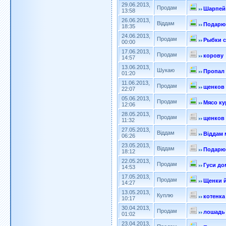
29.06.2013,
Продам
Шарпейк
13:58
26.06.2013,
Віддам
Подарю 
18:35
24.06.2013,
Продам
Рыбки 
00:00
17.06.2013,
Продам
корову
14:57
13.06.2013,
Шукаю
Пропал
01:20
11.06.2013,
Продам
щенков
22:07
05.06.2013,
Продам
Мясо ку
12:06
28.05.2013,
Продам
щенков
11:32
27.05.2013,
Віддам
Віддам 
06:26
23.05.2013,
Віддам
Подарю
18:12
22.05.2013,
Продам
Гуси д
14:53
17.05.2013,
Продам
Щенки й
14:27
13.05.2013,
Куплю
котенка
10:17
30.04.2013,
Продам
лошадь
01:02
23.04.2013,