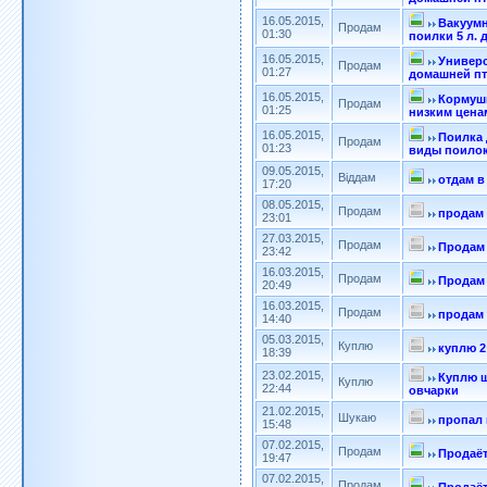
16.05.2015,
Вакуум
Продам
01:30
поилки 5 л. 
16.05.2015,
Универс
Продам
01:27
домашней п
16.05.2015,
Кормушк
Продам
01:25
низким цена
16.05.2015,
Поилка 
Продам
01:23
виды поилок
09.05.2015,
Віддам
отдам в
17:20
08.05.2015,
Продам
продам 
23:01
27.03.2015,
Продам
Продам 
23:42
16.03.2015,
Продам
Продам
20:49
16.03.2015,
Продам
продам 
14:40
05.03.2015,
Куплю
куплю 2
18:39
23.02.2015,
Куплю 
Куплю
22:44
овчарки
21.02.2015,
Шукаю
пропал
15:48
07.02.2015,
Продам
Продаёт
19:47
07.02.2015,
Продам