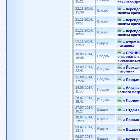
15:21
пекинеса(дев
22.11.2014,
персидс
Шукаю
15:38
жениха срочн
21.11.2014,
персидс
Шукаю
19:51
жениха срочн
21.11.2014,
персидс
Шукаю
18:52
жениха срочн
03.11.2014,
отдам б
Віддам
15:59
пикинеса
СРОЧНО
18.09.2014,
Продам
очарователь
16:45
йоркширског
13.09.2014,
Йоркши
Продам
22:41
питомник
21.08.2014,
Продам
Продам 
17:24
14.08.2014,
Йоркши
Продам
11:30
разного возр
28.07.2014,
Продам
Продам
15:41
27.07.2014,
Віддам
Отдам к
10:27
10.07.2014,
Шукаю
Пропал 
23:29
09.07.2014,
Віддам
Віддам 
13:11
06.07.2014,
Віддам
Котят в