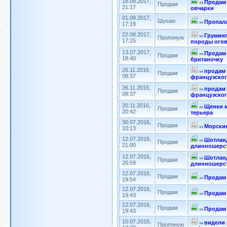
18.09.2017,
Продам
Продам
21:17
овчарки
01.09.2017,
Шукаю
Пропала
17:19
22.08.2017,
Груминг
Пропоную
17:25
породы огов
13.07.2017,
Продам
Продам
18:40
британочку
26.11.2016,
продам
Продам
08:37
французског
26.11.2016,
продам
Продам
08:37
французског
20.11.2016,
Щенки 
Продам
20:42
терьера
30.07.2016,
Продам
Морски
10:13
12.07.2016,
Шотлан
Продам
21:00
длинношерст
12.07.2016,
Шотлан
Продам
20:59
длинношерст
12.07.2016,
Продам
Продам 
19:54
12.07.2016,
Продам
Продам 
19:43
12.07.2016,
Продам
Продам 
19:43
10.07.2016,
видели 
Пропоную