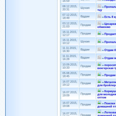
16:59
08.12.2015,
Пропала
Шукаю
20:31
тцу
07.12.2015,
Віддам
Есть 8 
18:49
03.12.2015,
Цесарки
Продам
21:03
обменяю
16.11.2015,
Продам
Продает
12:17
16.11.2015,
Шукаю
Пропала
10:12
11.11.2015,
Віддам
Отдам б
16:30
11.11.2015,
Віддам
Отдам м
16:28
10.09.2015,
поросят
Продам
10:33
венгерская 
05.08.2015,
Продам
Продам 
18:45
16.07.2015,
Металл
Продам
19:12
для бройлер
Кормушк
16.07.2015,
Продам
для молодня
19:09
оптом
16.07.2015,
Поилки 
Продам
19:08
домашней п
Лоткова
16.07.2015,
Продам
домашней пт