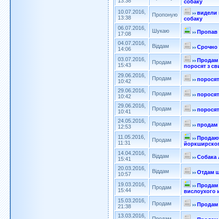
13:38
собаку
10.07.2016,
видели 
Пропоную
13:38
собаку
06.07.2016,
Шукаю
Пропав 
17:08
04.07.2016,
Віддам
Срочно
14:06
03.07.2016,
Продам 
Продам
15:43
поросят з с
29.06.2016,
Продам
поросят
10:42
29.06.2016,
Продам
поросят
10:42
29.06.2016,
Продам
поросят
10:41
24.05.2016,
Продам
продам 
12:53
11.05.2016,
Продаю
Продам
11:31
йоркширског
14.04.2016,
Віддам
Собака
15:41
20.03.2016,
Віддам
Отдам щ
10:57
19.03.2016,
Продам
Продам
15:44
вислоухого 
15.03.2016,
Продам
Продам 
21:38
13.03.2016,
Продам