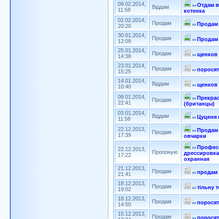
09.02.2014,
Отдам в
Віддам
11:58
котенка
02.02.2014,
Продам
Продам 
20:20
30.01.2014,
Продам
Продам 
12:09
25.01.2014,
Продам
щенков 
14:38
23.01.2014,
Продам
поросят
15:25
14.01.2014,
Віддам
щенков
10:40
08.01.2014,
Прекрас
Продам
22:41
(британцы)
03.01.2014,
Віддам
Цуценя 
11:58
22.12.2013,
Продам
Продам
17:39
овчарки
Профес
22.12.2013,
Пропоную
дрессировка
17:22
охранная
21.12.2013,
Продам
продам 
21:41
18.12.2013,
Продам
тільну 
19:02
18.12.2013,
Продам
поросят
14:50
15.12.2013,
Продам
поросят