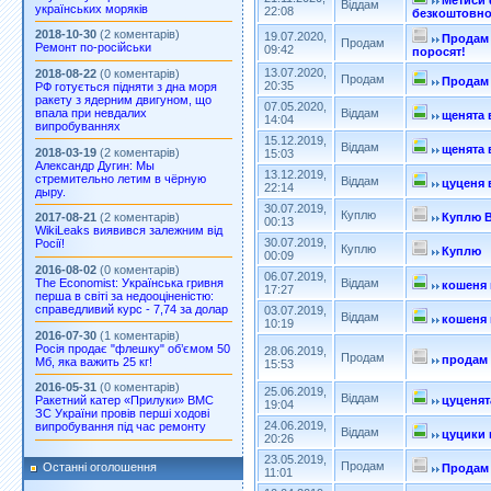
Метиси 
Віддам
українських моряків
22:08
безкоштовн
2018-10-30
(2 коментарів)
19.07.2020,
Продам 
Продам
Ремонт по-російськи
09:42
поросят!
13.07.2020,
2018-08-22
(0 коментарів)
Продам
Продам
20:35
РФ готується підняти з дна моря
ракету з ядерним двигуном, що
07.05.2020,
впала при невдалих
Віддам
щенята 
14:04
випробуваннях
15.12.2019,
Віддам
щенята 
2018-03-19
(2 коментарів)
15:03
Александр Дугин: Мы
13.12.2019,
стремительно летим в чёрную
Віддам
цуценя 
22:14
дыру.
30.07.2019,
Куплю
Куплю В
2017-08-21
(2 коментарів)
00:13
WikiLeaks виявився залежним від
30.07.2019,
Росії!
Куплю
Куплю
00:09
2016-08-02
(0 коментарів)
06.07.2019,
The Economist: Українська гривня
Віддам
кошеня 
17:27
перша в світі за недооціненістю:
справедливий курс - 7,74 за долар
03.07.2019,
Віддам
кошеня 
10:19
2016-07-30
(1 коментарів)
Росія продає "флешку" об’ємом 50
28.06.2019,
Продам
продам
Мб, яка важить 25 кг!
15:53
2016-05-31
(0 коментарів)
25.06.2019,
Віддам
цуценят
Ракетний катер «Прилуки» ВМС
19:04
ЗС України провів перші ходові
24.06.2019,
випробування під час ремонту
Віддам
цуцики 
20:26
23.05.2019,
Продам
Останні оголошення
Продам
11:01