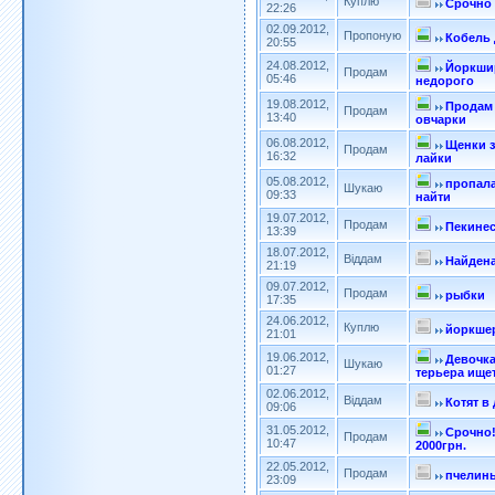
Куплю
Срочно 
22:26
02.09.2012,
Пропоную
Кобель 
20:55
24.08.2012,
Йоркши
Продам
05:46
недорого
19.08.2012,
Продам
Продам
13:40
овчарки
06.08.2012,
Щенки 
Продам
16:32
лайки
05.08.2012,
пропала
Шукаю
09:33
найти
19.07.2012,
Продам
Пекине
13:39
18.07.2012,
Віддам
Найдена
21:19
09.07.2012,
Продам
рыбки
17:35
24.06.2012,
Куплю
йоркшер
21:01
19.06.2012,
Девочк
Шукаю
01:27
терьера ище
02.06.2012,
Віддам
Котят в
09:06
31.05.2012,
Срочно!
Продам
10:47
2000грн.
22.05.2012,
Продам
пчелин
23:09