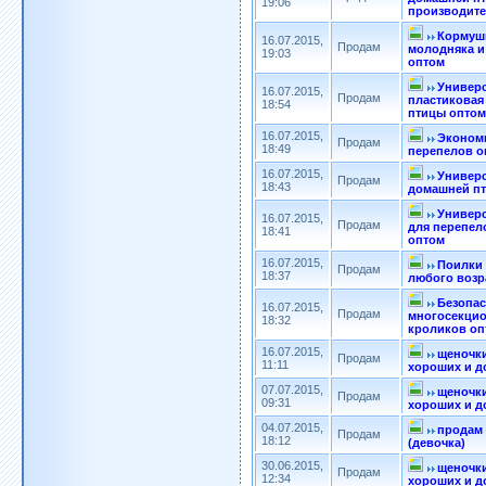
19:06
производите
Кормушк
16.07.2015,
Продам
молодняка и
19:03
оптом
Универ
16.07.2015,
Продам
пластиковая
18:54
птицы оптом
16.07.2015,
Эконом
Продам
18:49
перепелов о
16.07.2015,
Универс
Продам
18:43
домашней п
Универ
16.07.2015,
Продам
для перепел
18:41
оптом
16.07.2015,
Поилки
Продам
18:37
любого возр
Безопа
16.07.2015,
Продам
многосекци
18:32
кроликов оп
16.07.2015,
щеночки
Продам
11:11
хороших и д
07.07.2015,
щеночки
Продам
09:31
хороших и д
04.07.2015,
продам 
Продам
18:12
(девочка)
30.06.2015,
щеночки
Продам
12:34
хороших и д