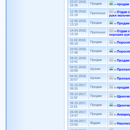
23.07.2018,
Продам
продам 
15:35
12.06.2018,
Отдам с
Пропоную
21:19
руки мальчи
12.06.2018,
Продам
Продам 
13:10
14.04.2018,
Отдам с
Пропоную
13:18
хорошие рук
11.02.2018,
Продам
Порося
05:19
10.02.2018,
Продам
Порося
17:48
28.01.2018,
Продам
Продам
12:41
04.01.2018,
Шукаю
Пропала
20:58
04.01.2018,
Шукаю
Пропала
20:57
31.10.2017,
Продам
продам 
09:20
26.10.2017,
Продам
Щеночк
11:02
26.10.2017,
Продам
Щеночк
11:01
26.09.2017,
Продам
Аквари
14:47
20.09.2017,
Віддам
Нашлась
23:00