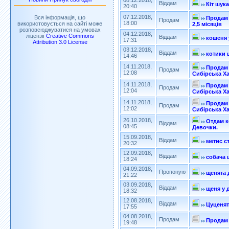
08.12.2018,
Віддам
Кіт шука
20:40
07.12.2018,
Вся інформація, що
Продам 
Продам
18:00
використовується на сайті може
2,5 місяців
розповсюджуватися на умовах
04.12.2018,
ліцензії
Creative Commons
Віддам
кошеня 
17:31
Attribution 3.0 License
03.12.2018,
Віддам
котики 
14:46
14.11.2018,
Продам
Продам
12:08
Сибірська Ха
14.11.2018,
Продам
Продам
12:04
Сибірська Ха
14.11.2018,
Продам
Продам
12:02
Сибірська Ха
26.10.2018,
Отдам к
Віддам
08:45
Девочки.
15.09.2018,
Віддам
метис с
20:32
12.09.2018,
Віддам
собача 
18:24
04.09.2018,
Пропоную
щенята
21:22
03.09.2018,
Віддам
щеня у 
18:32
12.08.2018,
Віддам
Цуценят
17:55
04.08.2018,
Продам
Продам
19:48