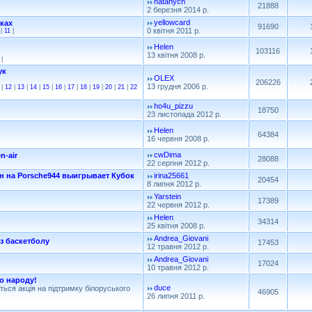
natanych
21888
2 березня 2014 р.
yellowcard
ках
91690
0 квітня 2011 р.
|
11
|
Helen
103116
13 квітня 2008 р.
|
ук
OLEX
206226
13 грудня 2006 р.
|
12
|
13
|
14
|
15
|
16
|
17
|
18
|
19
|
20
|
21
|
22
ho4u_pizzu
18750
23 листопада 2012 р.
Helen
64384
16 червня 2008 р.
cwDima
n-air
28088
22 серпня 2012 р.
 на Porsche944 выигрывает Кубок
irina25661
20454
8 липня 2012 р.
Yarstein
17389
22 червня 2012 р.
Helen
34314
25 квітня 2008 р.
Andrea_Giovani
 з баскетболу
17453
12 травня 2012 р.
Andrea_Giovani
17024
10 травня 2012 р.
о народу!
duce
ться акція на підтримку білоруського
46905
26 липня 2011 р.