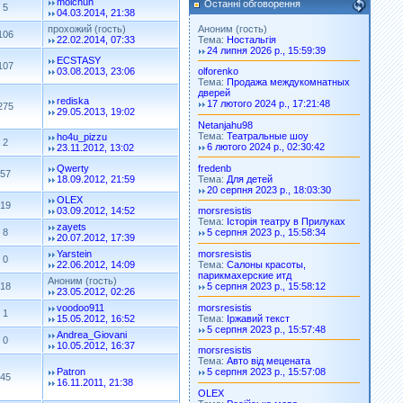
molchun
Останні обговорення
5
04.03.2014, 21:38
Аноним (гость)
прохожий (гость)
106
Тема:
Ностальгія
22.02.2014, 07:33
24 липня 2026 р., 15:59:39
ECSTASY
107
03.08.2013, 23:06
olforenko
Тема:
Продажа междукомнатных
дверей
rediska
17 лютого 2024 р., 17:21:48
275
29.05.2013, 19:02
Netanjahu98
Тема:
Театральные шоу
ho4u_pizzu
2
6 лютого 2024 р., 02:30:42
23.11.2012, 13:02
fredenb
Qwerty
57
Тема:
Для детей
18.09.2012, 21:59
20 серпня 2023 р., 18:03:30
OLEX
19
03.09.2012, 14:52
morsresistis
Тема:
Історія театру в Прилуках
zayets
8
5 серпня 2023 р., 15:58:34
20.07.2012, 17:39
morsresistis
Yarstein
0
Тема:
Салоны красоты,
22.06.2012, 14:09
парикмахерские итд
Аноним (гость)
5 серпня 2023 р., 15:58:12
18
23.05.2012, 02:26
morsresistis
voodoo911
1
Тема:
Іржавий текст
15.05.2012, 16:52
5 серпня 2023 р., 15:57:48
Andrea_Giovani
0
10.05.2012, 16:37
morsresistis
Тема:
Авто від мецената
Patron
5 серпня 2023 р., 15:57:08
45
16.11.2011, 21:38
OLEX