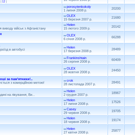
|
12
|
porosytenkokoly
20200
1 липня 2008 р.
OLEX
21680
15 березня 2007 р.
Helen
20142
ня виводу військ з Афганістану
15 лютого 2009 р.
ах
OLEX
66288
6 січня 2008 р.
в
Helen
28489
роїзд в автобусі
17 березня 2008 р.
Frankinshtain
60409
26 серпня 2008 р.
OLEX
24450
28 жовтня 2008 р.
ші за пам’ятники!..
crok
28491
вується з комерційною метою!
28 листопада 2007 р.
Helen
18967
ині на лікування, Ви...
2 грудня 2007 р.
Helen
17526
17 липня 2008 р.
Casey
19705
29 червня 2008 р.
Helen
19174
18 червня 2008 р.
Helen
25877
27 квітня 2008 р.