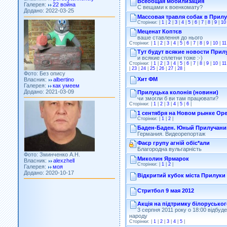
Всеобщая мобилизация
С вещами к военкомату?
Массовая травля собак в Прилу
Сторінки: |
1
|
2
|
3
|
4
|
5
|
6
|
7
|
8
|
9
|
10
Меценат Коптєв
ваше ставлення до нього
Сторінки: |
1
|
2
|
3
|
4
|
5
|
6
|
7
|
8
|
9
|
10
|
11
Тут будут всякие новости Прил
и всякие сплетни тоже :-)
Фото: Без опису
Сторінки: |
1
|
2
|
3
|
4
|
5
|
6
|
7
|
8
|
9
|
10
|
11
Власник:
albertino
|
23
|
24
|
25
|
26
|
27
|
28
|
Галерея:
как умеем
Додано: 2021-03-09
Хит ФМ
Прилуцька колонія (новини)
чи змогли б ви там працювати?
Сторінки: |
1
|
2
|
3
|
4
|
5
|
6
|
1 сентября на Новом рынке Ope
Сторінки: |
1
|
2
|
Баден-Баден. Юный Прилучанин
Германия. Видеорепортаж
Фото: Зминченко А.Н.
Фаєр групу агній обіс*али
Власник:
alexzhell
Благородна вульгарність
Галерея:
моя
Миколин Ярмарок
Додано: 2020-10-17
Сторінки: |
1
|
2
|
Відкритий кубок міста Прилуки
Стритбол 9 мая 2012
Акція на підтримку білоруськог
3 серпня 2011 року о 18:00 відбуде
народу
Сторінки: |
1
|
2
|
3
|
4
|
5
|