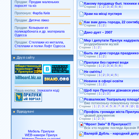
Продам:
Продам маленьких
Какому продавцу быт. техники 
поросят та кіз
Сторінки: |
1
|
2
|
3
|
4
|
5
|
6
|
Пропоную:
Фарба Київ
Храм на місці пустиря
Продам:
Дитяче ліжко
Как вам день города, 22 сентяб
Сторінки: |
1
|
2
|
Продам:
Козырьки из
поликарбоната и др. материала
Данс-дует – 2007
Одесса
Мер і депутати Прилук надурил
Продам:
Стеллажи из металла,
роздерибанили музей
Стеллажи и полки Лофт Одесса
Сторінки: |
1
|
2
|
Быть ли дню города праздник
Сторінки: |
1
|
2
|
Друзі сайту
Прилуки без гарячої води
Сторінки: |
1
|
2
|
3
|
4
|
5
|
6
|
Не смітіть!
Сторінки: |
1
|
2
|
3
|
4
|
5
|
Новини в сфері освіти
Сторінки: |
1
|
2
|
Наша кнопка: (
показати код
)
Щоб про Прилуки дізнався увес
Сторінки: |
1
|
2
|
3
|
Розвалюємо Театральну площу
Вже потихеньку-помаленьку почи
Сторінки: |
1
|
2
|
3
|
4
|
5
|
6
|
7
|
8
|
9
|
10
|
11
Відвідувачі
Профіль громади міста Прилук
цікавий документик
Сторінки: |
1
|
2
|
3
|
"Фронт Змін" В Прилуках!!!
Всіх хто поділяє погляди Арсенія
Мебель Прилуки
Валерій Дубль - народний депу
WEB-камери Прилук
Новини Прилук сьогодні