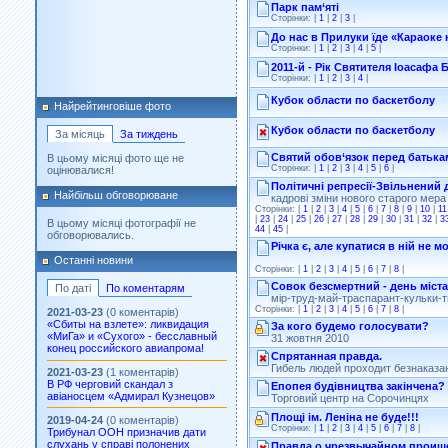
Парк пам‘яті
Сторінки: |
1
|
2
|
3
|
До нас в Прилуки їде «Караоке 
Сторінки: |
1
|
2
|
3
|
4
|
5
|
2011-й - Рік Святителя Іоасафа
Сторінки: |
1
|
2
|
3
|
4
|
Кубок области по баскетболу
Найрейтинговіше фото
Кубок области по баскетболу
За місяць
За тиждень
Святий обов‘язок перед батька
В цьому місяці фото ще не
Сторінки: |
1
|
2
|
3
|
4
|
5
|
6
|
оцінювалися!
Політичні репресії-Звільнений
Найбільш обговорюване
кадрові зміни нового старого мера
Сторінки: |
1
|
2
|
3
|
4
|
5
|
6
|
7
|
8
|
9
|
10
|
11
|
23
|
24
|
25
|
26
|
27
|
28
|
29
|
30
|
31
|
32
|
3
В цьому місяці фотографії не
44
|
45
|
обговорювались.
Річка є, але купатися в ній не м
Останні новини
Сторінки: |
1
|
2
|
3
|
4
|
5
|
6
|
7
|
8
|
Совок безсмертний - день міста
По даті
По коментарям
мір-труд-май-траспарант-кульки-тв
Сторінки: |
1
|
2
|
3
|
4
|
5
|
6
|
7
|
8
|
2021-03-23
(0 коментарів)
«Сбиты на взлете»: ликвидация
За кого будемо голосувати?
«МиГа» и «Сухого» - бесславный
31 жовтня 2010
конец российского авиапрома!
Спрятанная правда.
Гибель людей проходит безнаказа
2021-03-23
(1 коментарів)
В РФ черговий скандал з
Епопея будівництва закінчена?
авіаносцем «Адмирал Кузнецов»
Торговий центр на Сорочинцях
Площі ім. Леніна не буде!!!
2019-04-24
(0 коментарів)
Сторінки: |
1
|
2
|
3
|
4
|
5
|
6
|
7
|
8
|
Трибунал ООН призначив дати
слухань у справі полонених
Правда о чрезвычайном проиш