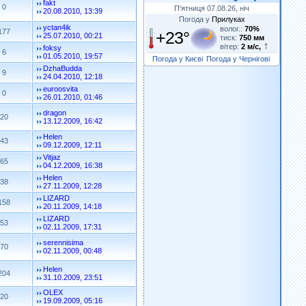
fakt
0
П'ятниця 07.08.26, ніч
20.08.2010, 13:39
Погода у
Прилуках
yctan4ik
волог.:
70%
177
+23°
25.07.2010, 00:21
тиск:
750 мм
вітер:
2 м/с,
foksy
6
01.05.2010, 19:57
Погода у Києві
Погода у Чернігові
DzhaBudda
9
24.04.2010, 12:18
euroosvita
0
26.01.2010, 01:46
dragon
20
13.12.2009, 16:42
Helen
43
09.12.2009, 12:11
Vitjaz
65
04.12.2009, 16:38
Helen
38
27.11.2009, 12:28
LIZARD
158
20.11.2009, 14:18
LIZARD
53
02.11.2009, 17:31
serennisima
70
02.11.2009, 00:48
Helen
204
31.10.2009, 23:51
OLEX
20
19.09.2009, 05:16