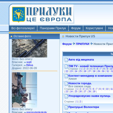
Фото: Київ 2022
Власник:
morsresistis
Галерея:
Templates
Додано: 2022-11-13
Всі фотогалереї
Панорами Прилук
Форум
Користувачі
Но
Останні фото
Новости Прилук US
Форум
ПРИЛУКИ
Новости При
Фото: Без опису
Т
Власник:
watt
Галерея:
Війна
Авто від мецената
Додано: 2022-06-09
TIM TV - новий телеканал Прил
Сторінки: |
1
|
2
|
3
|
4
|
5
|
6
|
7
|
8
|
9
|
10
|
22
|
23
|
24
|
25
|
26
|
27
|
28
|
29
|
30
|
31
|
3
Контент-менеджер в компанию 
Химия
Новости города.
Все свежое сюда.
Сторінки: |
1
|
2
|
3
|
4
|
5
|
6
|
7
|
8
|
9
|
10
|
11
|
23
|
24
|
25
|
26
|
27
|
28
|
29
|
Упорядковуємо назви вулиць
Сторінки: |
1
|
2
|
Фото: Без опису
Власник:
porosytenkokoly
Прилуцькі Волонтери
Галерея:
22 война
Додано: 2022-03-25