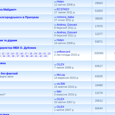
Helen
29563
12 квітня 2008 р.
ECSTASY
на Майдані»
51853
27 липня 2011 р.
romova_baba
 Бєлгородського в Прилуках
38500
27 січня 2011 р.
Andrea_Giovani
17975
8 березня 2011 р.
Andrea_Giovani
12277
8 березня 2011 р.
Helen
ми та дідами
53871
16 квітня 2008 р.
 директор МБК О. Дубовик
yellowcard
328365
|
12
|
13
|
14
|
15
|
16
|
17
|
18
|
19
|
20
|
21
|
22
2 листопада 2010 р.
3
|
34
|
35
|
36
|
37
|
38
|
39
|
40
|
41
|
42
|
43
|
ожна
OLEX
63617
7 липня 2008 р.
 без фантазії
McLay
63635
орчі звіти
14 вересня 2010 р.
vic306
18480
15 жовтня 2010 р.
fakt
12279
нно?
5 вересня 2010 р.
OLEX
20612
20 квітня 2007 р.
OLEX
60644
1 квітня 2007 р.
ествии