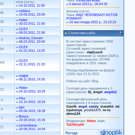
Тема:
Російська мова
ната (гость)
22
5 квітня 2023 р., 06:04:39
14.10.2011, 11:09
rediska
Аноним (гость)
45
19.09.2011, 20:59
Тема:
ИЩУ ЧЕЛОВЕКА!!!! КОТОВ
РОМАН!!!!
Helen
30
19 листопада 2022 р., 23:23:19
30.03.2011, 21:00
OLEX
2
08.03.2011, 21:58
Статистика сайту
Andrea_Giovani
0
В системі зареєстровано 3266
08.03.2011, 20:09
користувачів.
OLEX
Останній зареєстрований
54
01.02.2011, 13:25
користувач -
vladzour2
.
Зареєстрований 11 червня 2026 р.
На форумі написано 107948
OLEX
443
повідомлень в 2201 темах.
22.11.2010, 21:20
Рекорд перебування на форумі
(3181) був 13.11.2022
maljuk
71
08.11.2010, 14:35
Роботи на сайті: Bing
Helen
Сьогодні день народження у 2
73
24.10.2010, 10:25
користувачів:
Dj_Angel
,
angels2
,
Fiks
Сьогодні віртуальний день
2
15.10.2010, 18:26
народження у 8 користувачів:
Gavrik
,
angel_nataly
,
maratbit
,
tal
,
fakt
0
nyuhenya
,
plodik1975
,
to-to
,
05.09.2010, 18:28
alena124
,
Bonya
7
20.08.2010, 15:26
Модератори:
Helen
,
watt
,
Tyt24vcytki
serennisima
71
20.08.2010, 14:04
Погода