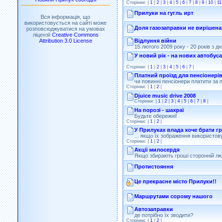
Сторінки: |
1
|
2
|
3
|
4
|
5
|
6
|
7
|
8
|
9
|
10
|
11
Прилуки на гугль ирт
Вся інформація, що
використовується на сайті може
Доля газозаправки не вирішена
розповсюджуватися на умовах
ліцензії
Creative Commons
Відлуння війни
Attribution 3.0 License
15 лютого 2009 року - 20 років з д
У новий рік - на нових автобус
Сторінки: |
1
|
2
|
3
|
4
|
5
|
6
|
7
|
Платний проїзд для пенсіонері
чи повинні пенсіонери платити за п
Сторінки: |
1
|
2
|
Djuice music drive 2008
Сторінки: |
1
|
2
|
3
|
4
|
5
|
6
|
7
|
8
|
На порозі - шахраї
Будьте обережні!
Сторінки: |
1
|
2
|
У Прилуках влада хоче брати гро
... якщо їх зображення використо
Сторінки: |
1
|
2
|
Акції милосердя
Якщо збирають гроші сторонній люд
Протистояння
Це прекрасне місто Прилуки!!
Маршрутами сорому нашого
Автозаправки
де потрібно їх зводити?
Сторінки: |
1
|
2
|