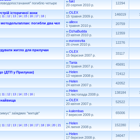
fakt
ловодопостачання" погибло четыре
12294
20 серпня 2010 р.
OLEX
стрій історичної зони
146019
15 травня 2009 р.
|
11
|
12
|
13
|
14
|
15
|
16
|
17
|
18
|
allexx
 мотодельтаплан: погибли два чел
20759
1 травня 2010 р.
DzhaBudda
12359
23 квітня 2010 р.
euroosvita
12276
26 січня 2010 р.
удувати житло для прилучан
OLEX
33117
15 березня 2007 р.
Tania
45691
23 травня 2007 р.
Helen
до (ДТП у Прилуках)
72412
13 червня 2008 р.
Helen
42052
24 квітня 2007 р.
Helen
138184
13 листопада 2008 р.
|
11
|
12
|
13
|
14
|
15
|
16
|
OLEX
, найвища
52522
20 квітня 2007 р.
kalembas
65006
тримує" заїжджих "митців"
7 вересня 2009 р.
Helen
152280
|
11
|
12
|
13
|
14
|
15
|
16
|
17
|
18
|
19
|
20
|
21
24 липня 2008 р.
Helen
34047
17 березня 2008 р.