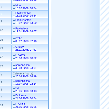
Nico
6
18.02.2009, 18:34
Frankinshtain
9
18.02.2009, 15:54
Frankinshtain
1
15.02.2009, 13:50
Pavlushka
67
19.01.2009, 18:07
CTAC
16
05.12.2008, 02:16
Orislav
79
26.11.2008, 07:40
LIZARD
17
29.10.2008, 18:02
serennisima
17
30.08.2008, 23:01
Світлана (гость)
4
25.08.2008, 16:19
serennisima
1
17.07.2008, 22:14
Sid
8
29.06.2008, 13:13
Emigrant
4
24.06.2008, 10:34
LIZARD
15
21.05.2008, 15:05