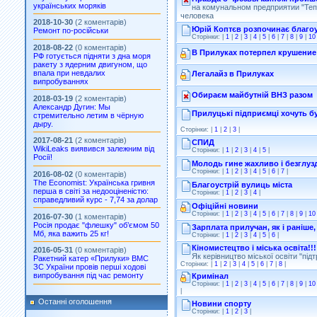
українських моряків
на комунальном предприятии "Теп
человека
2018-10-30
(2 коментарів)
Юрій Коптєв розпочинає благоу
Ремонт по-російськи
Сторінки: |
1
|
2
|
3
|
4
|
5
|
6
|
7
|
8
|
9
|
10
2018-08-22
(0 коментарів)
В Прилуках потерпел крушение
РФ готується підняти з дна моря
ракету з ядерним двигуном, що
впала при невдалих
Легалайз в Прилуках
випробуваннях
Обираєм майбутній ВНЗ разом
2018-03-19
(2 коментарів)
Александр Дугин: Мы
Прилуцькі підприємці хочуть б
стремительно летим в чёрную
дыру.
Сторінки: |
1
|
2
|
3
|
2017-08-21
(2 коментарів)
СПИД
WikiLeaks виявився залежним від
Сторінки: |
1
|
2
|
3
|
4
|
5
|
Росії!
Молодь гине жахливо і безглуз
Сторінки: |
1
|
2
|
3
|
4
|
5
|
6
|
7
|
2016-08-02
(0 коментарів)
The Economist: Українська гривня
Благоустрій вулиць міста
перша в світі за недооціненістю:
Сторінки: |
1
|
2
|
3
|
4
|
справедливий курс - 7,74 за долар
Офіційні новини
Сторінки: |
1
|
2
|
3
|
4
|
5
|
6
|
7
|
8
|
9
|
10
2016-07-30
(1 коментарів)
Росія продає "флешку" об’ємом 50
Зарплата прилучан, як і раніше
Мб, яка важить 25 кг!
Сторінки: |
1
|
2
|
3
|
4
|
5
|
6
|
Кіномистецтво і міська освіта!!!
2016-05-31
(0 коментарів)
Як керівництво міської освіти "під
Ракетний катер «Прилуки» ВМС
Сторінки: |
1
|
2
|
3
|
4
|
5
|
6
|
7
|
8
|
ЗС України провів перші ходові
випробування під час ремонту
Кримінал
Сторінки: |
1
|
2
|
3
|
4
|
5
|
6
|
7
|
8
|
9
|
10
|
Останні оголошення
Новини спорту
Сторінки: |
1
|
2
|
3
|