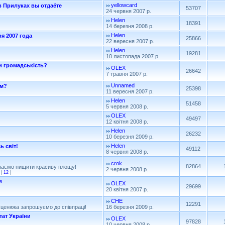
yellowcard
в Прилуках вы отдаёте
53707
24 червня 2007 р.
Helen
18391
14 березня 2008 р.
Helen
ря 2007 года
25866
22 вересня 2007 р.
Helen
19281
10 листопада 2007 р.
и громадськість?
OLEX
26642
7 травня 2007 р.
Unnamed
ом?
25398
11 вересня 2007 р.
Helen
51458
5 червня 2008 р.
OLEX
49497
12 квітня 2008 р.
Helen
26232
10 березня 2009 р.
Helen
ь світ!
49112
8 червня 2008 р.
!
crok
82864
наємо нищити красиву площу!
2 червня 2008 р.
|
12
|
и
OLEX
29699
20 квітня 2007 р.
CHE
12291
 Яценюка запрошуємо до співпраці!
16 березня 2009 р.
тат України
OLEX
97828
10 червня 2008 р.