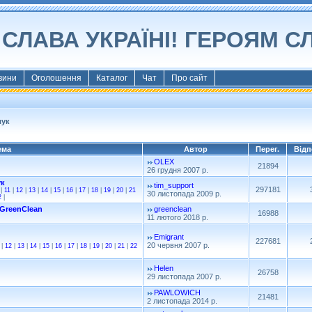
СЛАВА УКРАЇНІ! ГЕРОЯМ С
вини
Оголошення
Каталог
Чат
Про сайт
лук
ема
Автор
Перег.
Відп
OLEX
21894
26 грудня 2007 р.
ук
tim_support
297181
|
11
|
12
|
13
|
14
|
15
|
16
|
17
|
18
|
19
|
20
|
21
30 листопада 2009 р.
2
|
GreenClean
greenclean
16988
11 лютого 2018 р.
Emigrant
227681
20 червня 2007 р.
|
12
|
13
|
14
|
15
|
16
|
17
|
18
|
19
|
20
|
21
|
22
Helen
26758
29 листопада 2007 р.
PAWLOWICH
21481
2 листопада 2014 р.