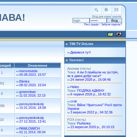
ЛАВА!
Вхід для користувачів:
Реєстрація
/
Забули пароль?
TIM TV OnLine
Дивимся тут!
Важливо!
овідей
Оновлення
Аноним (гость)
morsresistis
Тема:
А ви б прийшли на зустріч,
1
05.08.2023, 15:57
як в давні добрі часи?
24 липня 2026 р., 16:08:46
Elenka
311
08.02.2020, 15:54
Helen
Тема:
ПОДЯКА АДМІНУ
greenclean
0
6 червня 2026 р., 16:42:32
11.02.2018, 22:15
crok
porosytenkokoly
Тема:
Війна "братської" Росії проти
285
15.01.2016, 18:08
України
3 вересня 2022 р., 04:32:36
porosytenkokoly
FOX (гость)
10
27.12.2015, 13:41
Тема:
Рыбалка
23 вересня 2020 р., 20:10:15
PAWLOWICH
0
02.11.2014, 00:04