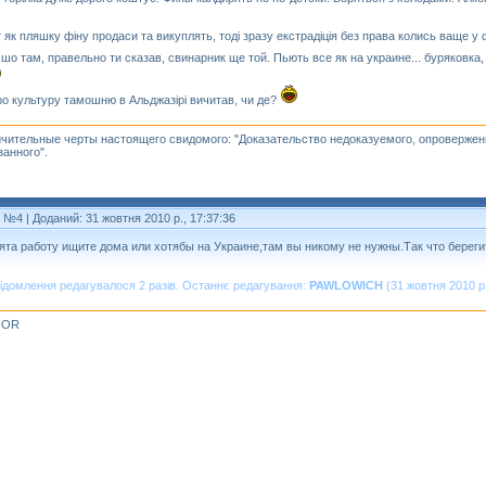
т як пляшку фiну продаси та викуплять, тодi зразу екстрадiцiя без права колись ваще у ф
 шо там, правельно ти сказав, свинарник ще той. Пьють все як на украине... буряковка
ро культуру тамошню в Альджазiрi вичитав, чи де?
чительные черты настоящего свидомого: "Доказательство недоказуемого, опровержен
занного".
т №4
| Доданий: 31 жовтня 2010 р., 17:37:36
ята работу ищите дома или хотябы на Украине,там вы никому не нужны.Так что береги
ідомлення редагувалося 2 разів. Останнє редагування:
PAWLOWICH
(31 жовтня 2010 р.
IOR