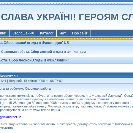
СЛАВА УКРАЇНІ! ГЕРОЯМ С
ини
Оголошення
Каталог
Чат
Про сайт
а. Сбор лесной ягоды в Финляндии' US
Сезонная работа. Сбор лесной ягоды в Финляндии
бота. Сбор лесной ягоды в Финляндии
'
ідомлення
т №1
| Доданий: 18 квітня 2008 р., 08:27:02
ота за рубежом. Сезонная работа
понується можливість побувати на сезоні збору лісових ягід у фінській Лапландії. Озн
ляндії, перебування в одному з екоглогічно найчистіших регіонів планети.
іод: з 15-25 липня до 30 вересня 2008 р.(можна поїхати додому і на початку вересня).
і представники перебувають у Фінляндії разом із групою учасників. Учасники можуть з
робиці участі на сайті www.finland.net.ua
@finland.net.ua
сайте задействованы flash элементы. Пожалуйста, дожидайтесь загрузки. "Полосочка в
ружается