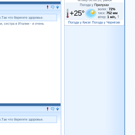
Погода у
Прилуках
волог.:
72%
+25°
тиск:
752 мм
вітер:
1 м/с,
.Так что берегите здоровье.
Погода у Києві
Погода у Чернігові
и, сестра в Италии - и очень
.Так что берегите здоровье.