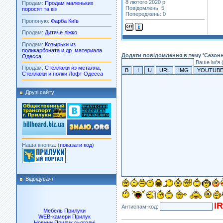
8 лютого 2020 р.
Продам:
Продам маленьких
Повідомлень: 5
поросят та кіз
Попереджень: 0
Пропоную:
Фарба Київ
Продам:
Дитяче ліжко
Продам:
Козырьки из
поликарбоната и др. материала
Додати повідомлення в тему 'Сезон
Одесса
Ваше ім'я 
Продам:
Стеллажи из металла,
Стеллажи и полки Лофт Одесса
Друзі сайту
Наша кнопка: (
показати код
)
Відвідувачі
I
Антиспам-код:
Мебель Прилуки
WEB-камери Прилук
Новини Прилук сьогодні