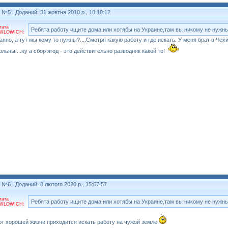
т №5
| Доданий: 31 жовтня 2010 р., 18:10:12
тата
Ребята работу ищите дома или хотябы на Украине,там вы никому не нужны
WLOWICH:
анно, а тут мы кому то нужны?....Смотря какую работу и где искать. У меня брат в Чехи
ольны!...ну а сбор ягод - это действительно разводняк какой то!
т №6
| Доданий: 8 лютого 2020 р., 15:57:57
тата
Ребята работу ищите дома или хотябы на Украине,там вы никому не нужны
WLOWICH:
от хорошей жизни приходится искать работу на чужой земле