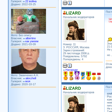
Пос
LIZARD
Начальник модераторов
Ци
La
Фото: Без опису
Власник:
albertino
Галерея:
как умеем
Додано: 2021-03-09
Зна
Номер: 11
21.
З: РОССИЯ, Москва
Не 
Зареєстрований:
29 листопада 2006 р.
но 
Повідомлень: 5792
Попереджень: 4
Отли
дока
Нагороди:
Фото: Зминченко А.Н.
Власник:
alexzhell
Галерея:
моя
Додано: 2020-10-17
Пос
LIZARD
Начальник модераторов
cro
Рос
каж
нем
пит
Не 
Там