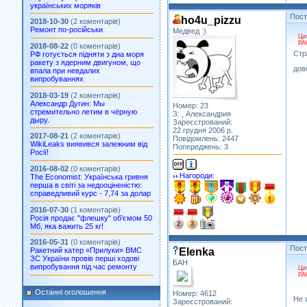
українських моряків
Пос
ho4u_pizzu
2018-10-30
(2 коментарів)
Ремонт по-російськи
Медвед :)
Ци
PA
2018-08-22
(0 коментарів)
Стр
РФ готується підняти з дна моря
ракету з ядерним двигуном, що
дов
впала при невдалих
випробуваннях
2018-03-19
(2 коментарів)
Александр Дугин: Мы
Номер: 23
стремительно летим в чёрную
З: , Александрия
дыру.
Зареєстрований:
22 грудня 2006 р.
2017-08-21
(2 коментарів)
Повідомлень: 2447
WikiLeaks виявився залежним від
Попереджень: 3
Росії!
2016-08-02
(0 коментарів)
Нагороди:
The Economist: Українська гривня
перша в світі за недооціненістю:
справедливий курс - 7,74 за долар
2016-07-30
(1 коментарів)
Росія продає "флешку" об’ємом 50
Мб, яка важить 25 кг!
2016-05-31
(0 коментарів)
Пос
Elenka
Ракетний катер «Прилуки» ВМС
ЗС України провів перші ходові
БАН
випробування під час ремонту
Ци
PA
Останні оголошення
Номер: 4612
Не 
Зареєстрований: