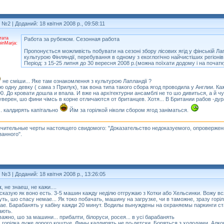
т №2
| Доданий: 18 квітня 2008 р., 09:58:11
тата
Работа за рубежом. Сезонная работа
pinMarja:
Пропонується можливість побувати на сезоні збору лісових ягід у фінській Ла
культурою Фінляндії, перебування в одному з екоглогічно найчистіших регіонів
Період: з 15-25 липня до 30 вересня 2008 р.(можна поїхати додому і на початк
не смiши... Яке там ознакомлення з культурою Лапландії ?
ю одну девку ( сама з Прилук), так вона типа такого сбора ягод проводила у Англии. Каж
00. До кровати дошла и впала. И вже на архiтектурни ансамблi не то шо дивиться, а й чу
уверен, шо фини чiмсь в корне отличаются от британцев. Хотя... В Британии рабов -ду
... калдирять капiтально
Йiм за горiлкой нiколи сбором ягод занiматься.
чительные черты настоящего свидомого: "Доказательство недоказуемого, опровержен
занного".
т №3
| Доданий: 18 квітня 2008 р., 13:26:05
k
, не знаеш, не кажи....
сказую як воно есть. 3-5 машин кажду недiлю отгружаю з Котки або Хельсинки. Вожу вс
уть, шо спасу немае... Як токо побачать, машину на загрузке, чи в таможне, зразу гор
ае. Барабанять у кабiну кажди 20 минут. Водилы вынуждены на охраняемы паркинги став
ають.
важно, шо за машини... прибалти, бiлоруси, росея... в усi барабанять
 горiлка дуже дорого коштуе. Фины калдирять не по-детски. Боряться з холодами. Алког