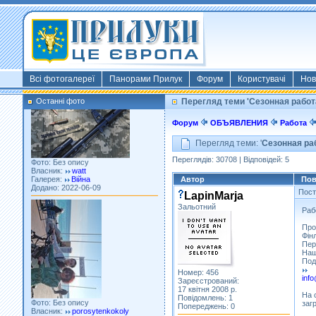
Фото: Київ 2022
Власник:
morsresistis
Галерея:
Templates
Додано: 2022-11-13
Всі фотогалереї
Панорами Прилук
Форум
Користувачі
Нов
Останні фото
Перегляд теми 'Сезонная работ
Форум
ОБЪЯВЛЕНИЯ
Работа
Перегляд теми: '
Сезонная ра
Фото: Без опису
Власник:
watt
Переглядів: 30708 | Відповідей: 5
Галерея:
Війна
Додано: 2022-06-09
Автор
Пов
Пос
LapinMarja
Зальотний
Раб
Про
Фін
Пер
Наш
Под
Номер: 456
info
Зареєстрований:
Фото: Без опису
17 квітня 2008 р.
На 
Власник:
porosytenkokoly
Повідомлень: 1
заг
Галерея:
22 война
Попереджень: 0
Додано: 2022-03-25