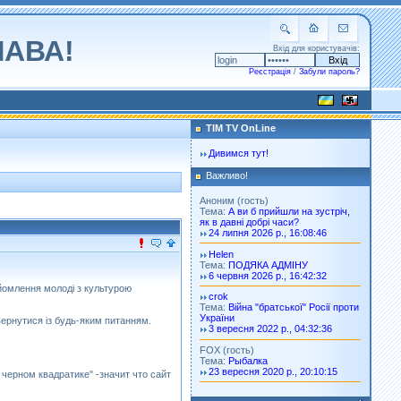
ЛАВА!
Вхід для користувачів:
Реєстрація
/
Забули пароль?
TIM TV OnLine
Дивимся тут!
Важливо!
Аноним (гость)
Тема:
А ви б прийшли на зустріч,
як в давні добрі часи?
24 липня 2026 р., 16:08:46
Helen
Тема:
ПОДЯКА АДМІНУ
6 червня 2026 р., 16:42:32
айомлення молоді з культурою
crok
Тема:
Війна "братської" Росії проти
України
вернутися із будь-яким питанням.
3 вересня 2022 р., 04:32:36
FOX (гость)
Тема:
Рыбалка
23 вересня 2020 р., 20:10:15
 черном квадратике" -значит что сайт