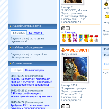
Номер: 11
А о
З: РОССИЯ, Москва
Так
Зареєстрований:
29 листопада 2006 р.
Повідомлень: 5792
Попереджень: 4
А п
Найрейтинговіше фото
Отли
Нагороди:
За місяць
За тиждень
дока
В цьому місяці фото ще не
оцінювалися!
Найбільш обговорюване
Пос
PAWLOWICH
Форумчянин
В цьому місяці фотографії не
Реб
обговорювались.
-----
Останні новини
Пов
По даті
По коментарям
YUN
2021-03-23
(0 коментарів)
«Сбиты на взлете»: ликвидация
«МиГа» и «Сухого» - бесславный
конец российского авиапрома!
Номер: 1533
З: украина, прилуки
2021-03-23
(1 коментарів)
Зареєстрований:
В РФ черговий скандал з
26 червня 2010 р.
авіаносцем «Адмирал Кузнецов»
Повідомлень: 54
Попереджень: 0
2019-04-24
(0 коментарів)
Трибунал ООН призначив дати
слухань у справі полонених