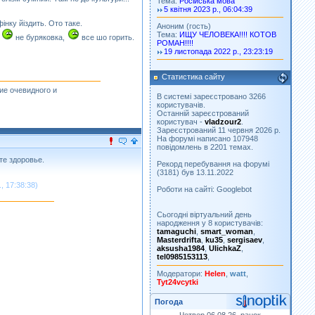
Тема:
Російська мова
5 квітня 2023 р., 06:04:39
iнку йiздить. Ото таке.
Аноним (гость)
Тема:
ИЩУ ЧЕЛОВЕКА!!!! КОТОВ
,
не буряковка,
все шо горить.
РОМАН!!!!
19 листопада 2022 р., 23:23:19
Статистика сайту
ие очевидного и
В системі зареєстровано 3266
користувачів.
Останній зареєстрований
користувач -
vladzour2
.
Зареєстрований 11 червня 2026 р.
На форумі написано 107948
повідомлень в 2201 темах.
те здоровье.
Рекорд перебування на форумі
(3181) був 13.11.2022
, 17:38:38)
Роботи на сайті: Googlebot
Сьогодні віртуальний день
народження у 8 користувачів:
tamaguchi
,
smart_woman
,
Masterdrifta
,
ku35
,
sergisaev
,
aksusha1984
,
UlichkaZ
,
tel0985153113
,
Модератори:
Helen
,
watt
,
Tyt24vcytki
Погода
Четвер 06.08.26, ранок