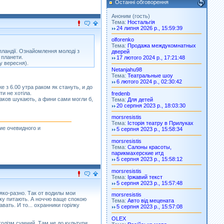
Останні обговорення
Аноним (гость)
Тема:
Ностальгія
24 липня 2026 р., 15:59:39
olforenko
Тема:
Продажа междукомнатных
пландії. Ознайомлення молоді з
дверей
 планети.
17 лютого 2024 р., 17:21:48
у вересня).
Netanjahu98
Тема:
Театральные шоу
6 лютого 2024 р., 02:30:42
е з 6.00 утра раком як стануть, и до
ти не хотiла.
fredenb
раков шукають, а фини сами могли б,
Тема:
Для детей
20 серпня 2023 р., 18:03:30
morsresistis
Тема:
Історія театру в Прилуках
ие очевидного и
5 серпня 2023 р., 15:58:34
morsresistis
Тема:
Салоны красоты,
парикмахерские итд
5 серпня 2023 р., 15:58:12
morsresistis
Тема:
Іржавий текст
5 серпня 2023 р., 15:57:48
яко-разно. Так от водилы мои
morsresistis
iлку питають. А ноччю ваще спокою
Тема:
Авто від мецената
ать. И то... охранники горiлку
5 серпня 2023 р., 15:57:08
OLEX
олiзм сумний. Там не до культури...