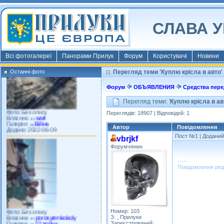
СЛАВА У
Фото: Київ 2022
Власник:
morsresistis
Галерея:
Templates
Додано: 2022-11-13
Всі фотогалереї
Панорами Прилук
Форум
Користувачі
Новини
Останні фото
Перегляд теми 'Куплю крісла в авто'
Форум
ОБЪЯВЛЕНИЯ
Средства пер
Перегляд теми: '
Куплю крісла в ав
Фото: Без опису
Власник:
watt
Переглядів: 18907 | Відповідей: 1
Галерея:
Війна
Додано: 2022-06-09
Автор
Повідомлення
Пост №1
| Доданий:
vbrjkf
Форумчянин
-----
Повідомлення ред
Фото: Без опису
Власник:
porosytenkokoly
Номер: 103
Галерея:
22 война
З: , Прилуки
Додано: 2022-03-25
Зареєстрований: