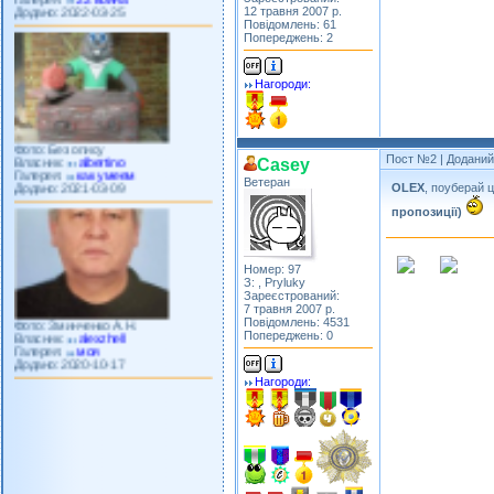
12 травня 2007 р.
Повідомлень: 61
Попереджень: 2
Нагороди:
Фото: Без опису
Власник:
albertino
Пост №2
| Доданий:
Галерея:
как умеем
Casey
Додано: 2021-03-09
Ветеран
OLEX
, поуберай ц
пропозиції)
Номер: 97
З: , Pryluky
Зареєстрований:
7 травня 2007 р.
Фото: Зминченко А.Н.
Повідомлень: 4531
Власник:
alexzhell
Попереджень: 0
Галерея:
моя
Додано: 2020-10-17
Нагороди: