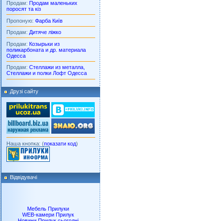
Продам:
Продам маленьких
поросят та кіз
Пропоную:
Фарба Київ
Продам:
Дитяче ліжко
Продам:
Козырьки из
поликарбоната и др. материала
Одесса
Продам:
Стеллажи из металла,
Стеллажи и полки Лофт Одесса
Друзі сайту
Наша кнопка: (
показати код
)
Відвідувачі
Мебель Прилуки
WEB-камери Прилук
Новини Прилук сьогодні