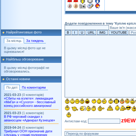
Додати повідомлення в тему 'Куплю крісла
Ваше ім'я (макс
Найрейтинговіше фото
За місяць
За тиждень
В цьому місяці фото ще не
оцінювалися!
Найбільш обговорюване
В цьому місяці фотографії не
обговорювались.
Останні новини
По даті
По коментарям
2021-03-23
(0 коментарів)
«Сбиты на взлете»: ликвидация
«МиГа» и «Сухого» - бесславный
конец российского авиапрома!
2021-03-23
(1 коментарів)
В РФ черговий скандал з
z9EW
авіаносцем «Адмирал Кузнецов»
Антиспам-код:
2019-04-24
(0 коментарів)
Трибунал ООН призначив дати
слухань у справі полонених