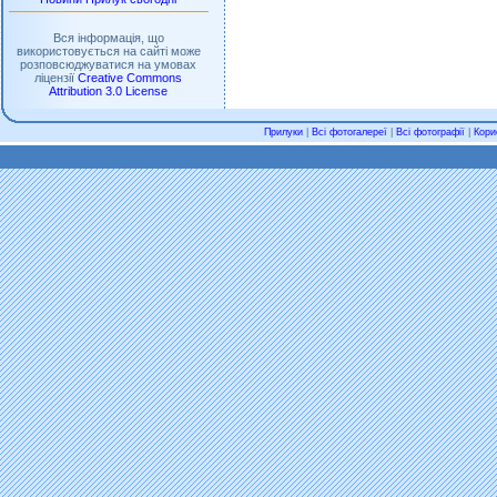
Вся інформація, що
використовується на сайті може
розповсюджуватися на умовах
ліцензії
Creative Commons
Attribution 3.0 License
Прилуки
|
Всі фотогалереї
|
Всі фотографії
|
Кори