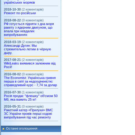
українських моряків
2018-10-30
(2 коментарів)
Ремонт по-російськи
2018-08-22
(0 коментарів)
РФ готується підняти з дна моря
ракету з ядерним двигуном, що
впала при невдалих
випробуваннях
2018-03-19
(2 коментарів)
Александр Дугин: Мы
стремительно летим в чёрную
дыру.
2017-08-21
(2 коментарів)
WikiLeaks виявився залежним від
Росії!
2016-08-02
(0 коментарів)
The Economist: Українська гривня
перша в світі за недооціненістю:
справедливий курс - 7,74 за долар
2016-07-30
(1 коментарів)
Росія продає "флешку" об’ємом 50
Мб, яка важить 25 кг!
2016-05-31
(0 коментарів)
Ракетний катер «Прилуки» ВМС
ЗС України провів перші ходові
випробування під час ремонту
Останні оголошення