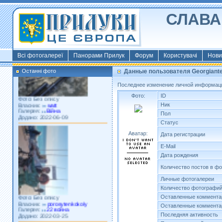
СЛАВА 
Фото: Київ 2022
Власник:
morsresistis
Галерея:
Templates
Додано: 2022-11-13
Всі фотогалереї
Панорами Прилук
Форум
Користувачі
Нови
Останні фото
Данные пользователя Georgiant
Последнее изменение личной информаци
Фото: Без опису
Фото:
ID
Власник:
watt
Ник
Галерея:
Війна
Додано: 2022-06-09
Пол
Статус
Аватар:
Дата регистрации
E-Mail
Дата рождения
Количество постов в ф
Личные фотогалереи
Количество фотографи
Фото: Без опису
Оставленные коммента
Власник:
porosytenkokoly
Галерея:
22 война
Оставленные коммента
Додано: 2022-03-25
Последняя активность