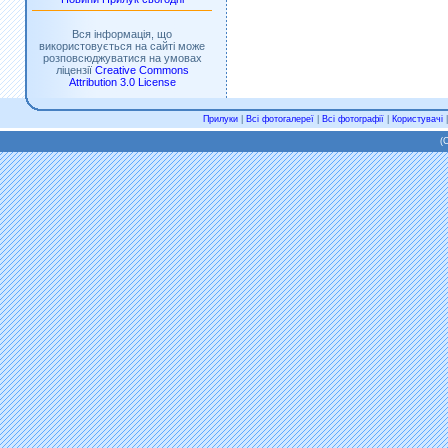
Вся інформація, що
використовується на сайті може
розповсюджуватися на умовах
ліцензії
Creative Commons
Attribution 3.0 License
Прилуки
|
Всі фотогалереї
|
Всі фотографії
|
Користувачі
(