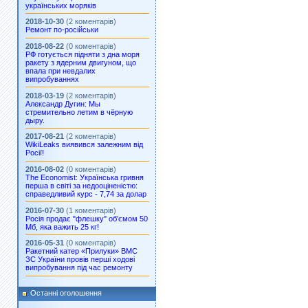
українських моряків
2018-10-30
(2 коментарів)
Ремонт по-російськи
2018-08-22
(0 коментарів)
РФ готується підняти з дна моря
ракету з ядерним двигуном, що
впала при невдалих
випробуваннях
2018-03-19
(2 коментарів)
Александр Дугин: Мы
стремительно летим в чёрную
дыру.
2017-08-21
(2 коментарів)
WikiLeaks виявився залежним від
Росії!
2016-08-02
(0 коментарів)
The Economist: Українська гривня
перша в світі за недооціненістю:
справедливий курс - 7,74 за долар
2016-07-30
(1 коментарів)
Росія продає "флешку" об’ємом 50
Мб, яка важить 25 кг!
2016-05-31
(0 коментарів)
Ракетний катер «Прилуки» ВМС
ЗС України провів перші ходові
випробування під час ремонту
Останні оголошення