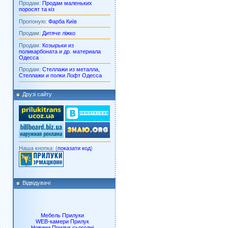
Продам:
Продам маленьких
поросят та кіз
Пропоную:
Фарба Київ
Продам:
Дитяче ліжко
Продам:
Козырьки из
поликарбоната и др. материала
Одесса
Продам:
Стеллажи из металла,
Стеллажи и полки Лофт Одесса
Друзі сайту
Наша кнопка: (
показати код
)
Відвідувачі
Мебель Прилуки
WEB-камери Прилук
Новини Прилук сьогодні