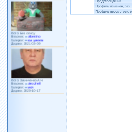
Предупреждений
Профиль изменен, раз
Профиль просмотрен, р
Фото: Без опису
Власник:
albertino
Галерея:
как умеем
Додано: 2021-03-09
Фото: Зминченко А.Н.
Власник:
alexzhell
Галерея:
моя
Додано: 2020-10-17