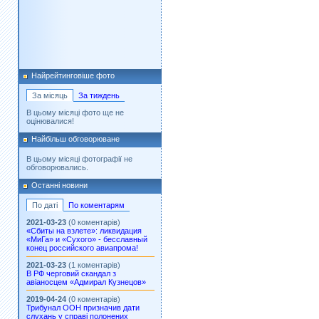
Найрейтинговіше фото
За місяць
За тиждень
В цьому місяці фото ще не
оцінювалися!
Найбільш обговорюване
В цьому місяці фотографії не
обговорювались.
Останні новини
По даті
По коментарям
2021-03-23
(0 коментарів)
«Сбиты на взлете»: ликвидация
«МиГа» и «Сухого» - бесславный
конец российского авиапрома!
2021-03-23
(1 коментарів)
В РФ черговий скандал з
авіаносцем «Адмирал Кузнецов»
2019-04-24
(0 коментарів)
Трибунал ООН призначив дати
слухань у справі полонених