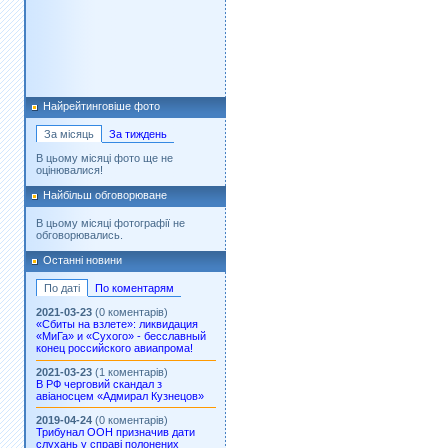
Найрейтинговіше фото
За місяць
За тиждень
В цьому місяці фото ще не
оцінювалися!
Найбільш обговорюване
В цьому місяці фотографії не
обговорювались.
Останні новини
По даті
По коментарям
2021-03-23
(0 коментарів)
«Сбиты на взлете»: ликвидация
«МиГа» и «Сухого» - бесславный
конец российского авиапрома!
2021-03-23
(1 коментарів)
В РФ черговий скандал з
авіаносцем «Адмирал Кузнецов»
2019-04-24
(0 коментарів)
Трибунал ООН призначив дати
слухань у справі полонених