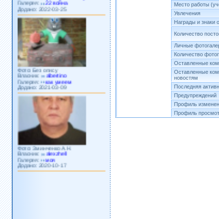
Додано: 2022-03-25
Место работы (уч
Увлечения
Награды и знаки 
Количество пост
Личные фотогале
Количество фото
Оставленные ком
Фото: Без опису
Власник:
albertino
Оставленные ком
Галерея:
как умеем
новостям
Додано: 2021-03-09
Последняя актив
Предупреждений
Профиль изменен
Профиль просмот
Фото: Зминченко А.Н.
Власник:
alexzhell
Галерея:
моя
Додано: 2020-10-17