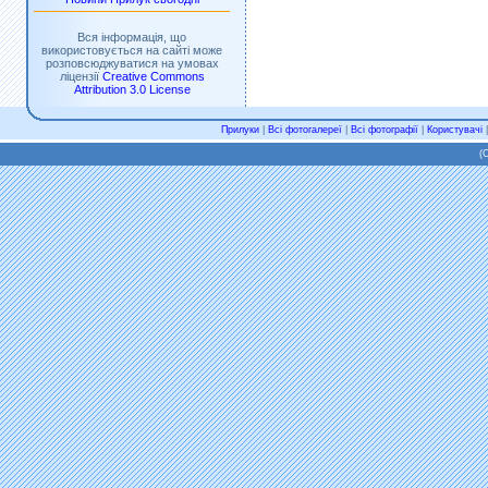
Вся інформація, що
використовується на сайті може
розповсюджуватися на умовах
ліцензії
Creative Commons
Attribution 3.0 License
Прилуки
|
Всі фотогалереї
|
Всі фотографії
|
Користувачі
(