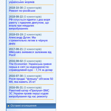
українських моряків
2018-10-30
(2 коментарів)
Ремонт по-російськи
2018-08-22
(0 коментарів)
РФ готується підняти з дна моря
ракету з ядерним двигуном, що
впала при невдалих
випробуваннях
2018-03-19
(2 коментарів)
Александр Дугин: Мы
стремительно летим в чёрную
дыру.
2017-08-21
(2 коментарів)
WikiLeaks виявився залежним від
Росії!
2016-08-02
(0 коментарів)
The Economist: Українська гривня
перша в світі за недооціненістю:
справедливий курс - 7,74 за долар
2016-07-30
(1 коментарів)
Росія продає "флешку" об’ємом 50
Мб, яка важить 25 кг!
2016-05-31
(0 коментарів)
Ракетний катер «Прилуки» ВМС
ЗС України провів перші ходові
випробування під час ремонту
Останні оголошення