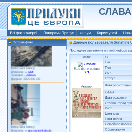
СЛАВА 
Фото: Київ 2022
Власник:
morsresistis
Галерея:
Templates
Додано: 2022-11-13
Всі фотогалереї
Панорами Прилук
Форум
Користувачі
Нови
Останні фото
Данные пользователя Sunshine 
Последнее изменение личной информации
Фото:
ID
Ник
Фото: Без опису
Пол
Власник:
watt
Еще фотографии
Галерея:
Війна
2
3
Имя
Додано: 2022-06-09
Статус
Дата регистрации
Аватар:
E-Mail
Дата рождения
Страна, город пр
Рост
Цвет глаз
Цвет волос
Фото: Без опису
Семейное положе
Власник:
porosytenkokoly
Образование
Галерея:
22 война