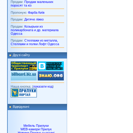
Продам:
Продам маленьких
поросят та кіз
Пропоную:
Фарба Київ
Продам:
Дитяче ліжко
Продам:
Козырьки из
поликарбоната и др. материала
Одесса
Продам:
Стеллажи из металла,
Стеллажи и полки Лофт Одесса
Друзі сайту
Наша кнопка: (
показати код
)
Відвідувачі
Мебель Прилуки
WEB-камери Прилук
Новини Прилук сьогодні