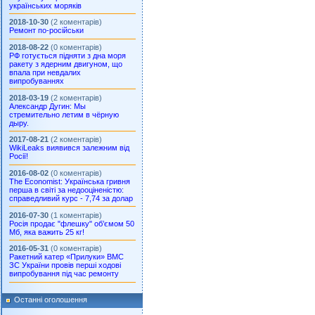
українських моряків
2018-10-30
(2 коментарів)
Ремонт по-російськи
2018-08-22
(0 коментарів)
РФ готується підняти з дна моря
ракету з ядерним двигуном, що
впала при невдалих
випробуваннях
2018-03-19
(2 коментарів)
Александр Дугин: Мы
стремительно летим в чёрную
дыру.
2017-08-21
(2 коментарів)
WikiLeaks виявився залежним від
Росії!
2016-08-02
(0 коментарів)
The Economist: Українська гривня
перша в світі за недооціненістю:
справедливий курс - 7,74 за долар
2016-07-30
(1 коментарів)
Росія продає "флешку" об’ємом 50
Мб, яка важить 25 кг!
2016-05-31
(0 коментарів)
Ракетний катер «Прилуки» ВМС
ЗС України провів перші ходові
випробування під час ремонту
Останні оголошення