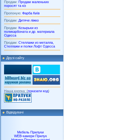
Продам:
Продам маленьких
поросят та кіз
Пропоную:
Фарба Київ
Продам:
Дитяче ліжко
Продам:
Козырьки из
поликарбоната и др. материала
Одесса
Продам:
Стеллажи из металла,
Стеллажи и полки Лофт Одесса
Друзі сайту
Наша кнопка: (
показати код
)
Відвідувачі
Мебель Прилуки
WEB-камери Прилук
Новини Прилук сьогодні