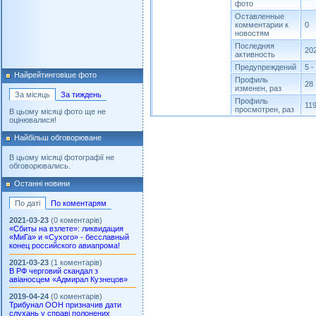
фото
Оставленные
комментарии к
0
новостям
Последняя
202
активность
Предупреждений
5 -
Найрейтинговіше фото
Профиль
28
изменен, раз
За місяць
За тиждень
Профиль
11
просмотрен, раз
В цьому місяці фото ще не
оцінювалися!
Найбільш обговорюване
В цьому місяці фотографії не
обговорювались.
Останні новини
По даті
По коментарям
2021-03-23
(0 коментарів)
«Сбиты на взлете»: ликвидация
«МиГа» и «Сухого» - бесславный
конец российского авиапрома!
2021-03-23
(1 коментарів)
В РФ черговий скандал з
авіаносцем «Адмирал Кузнецов»
2019-04-24
(0 коментарів)
Трибунал ООН призначив дати
слухань у справі полонених