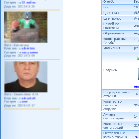
Додано: 2022-03-25
О себе
Кр
Рост
18
Цвет глаз
#6
Цвет волос
#4
Семейное
Же
положение
Образование
не
Место работы
Фото: Без опису
1 
(учебы)
Власник:
albertino
Галерея:
как умеем
Увлечения
[ce
Додано: 2021-03-09
Подпись
cre
Фото: Зминченко А.Н.
Награды и знаки
Власник:
alexzhell
16
отличия
Галерея:
моя
Додано: 2020-10-17
Количество
постов в
927
форуме
Личные
14
фотогалереи
Количество
33
фотографий
Оставленные
комментарии к
76