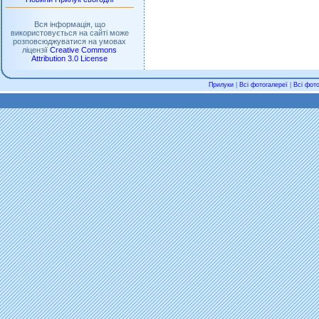
Вся інформація, що
використовується на сайті може
розповсюджуватися на умовах
ліцензії
Creative Commons
Attribution 3.0 License
Прилуки
|
Всі фотогалереї
|
Всі фото