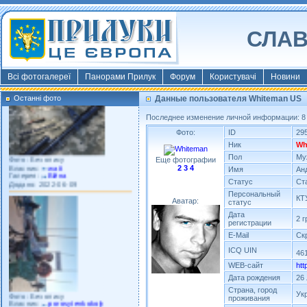
СЛАВ
Фото: Київ 2022
Власник:
morsresistis
Галерея:
Templates
Додано: 2022-11-13
Всі фотогалереї
Панорами Прилук
Форум
Користувачі
Новини
Останні фото
Данные пользователя Whiteman US
Последнее изменение личной информации: 8 к
Фото:
ID
29
Ник
Wh
Фото: Без опису
Власник:
watt
Пол
Му
Еще фотографии
Галерея:
Війна
2
3
4
Имя
Ан
Додано: 2022-06-09
Статус
Ст
Персональный
КТ
Аватар:
статус
Дата
2 
регистрации
E-Mail
Ск
ICQ UIN
46
WEB-сайт
htt
Дата рождения
26 
Фото: Без опису
Страна, город
Власник:
porosytenkokoly
Ук
проживания
Галерея:
22 война