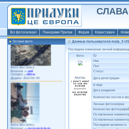
СЛАВА 
Фото: Київ 2022
Власник:
morsresistis
Галерея:
Templates
Додано: 2022-11-13
Всі фотогалереї
Панорами Прилук
Форум
Користувачі
Нови
Останні фото
Данные пользователя mala_5 U
Последнее изменение личной информаци
Фото:
ID
Ник
Фото: Без опису
Пол
Власник:
watt
Галерея:
Війна
Статус
Додано: 2022-06-09
Аватар:
Дата регистрации
E-Mail
Дата рождения
Количество постов в ф
Личные фотогалереи
Количество фотографи
Оставленные коммента
Оставленные коммента
Фото: Без опису
Власник:
porosytenkokoly
Последняя активность
Галерея:
22 война