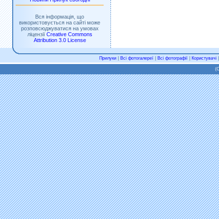
Вся інформація, що
використовується на сайті може
розповсюджуватися на умовах
ліцензії
Creative Commons
Attribution 3.0 License
Прилуки
|
Всі фотогалереї
|
Всі фотографії
|
Користувачі
(