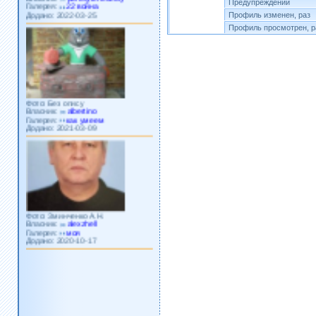
Предупреждений
Додано: 2022-03-25
Профиль изменен, раз
Профиль просмотрен, р
Фото: Без опису
Власник:
albertino
Галерея:
как умеем
Додано: 2021-03-09
Фото: Зминченко А.Н.
Власник:
alexzhell
Галерея:
моя
Додано: 2020-10-17