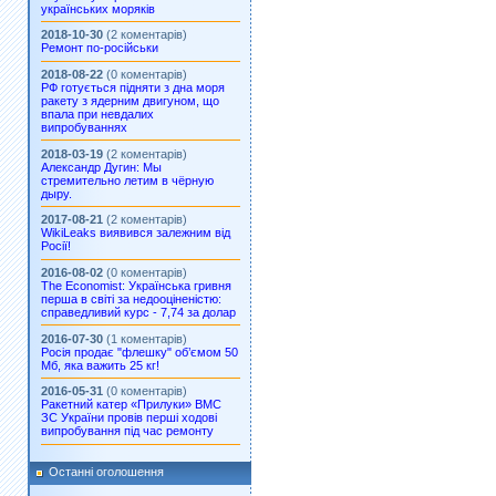
українських моряків
2018-10-30
(2 коментарів)
Ремонт по-російськи
2018-08-22
(0 коментарів)
РФ готується підняти з дна моря
ракету з ядерним двигуном, що
впала при невдалих
випробуваннях
2018-03-19
(2 коментарів)
Александр Дугин: Мы
стремительно летим в чёрную
дыру.
2017-08-21
(2 коментарів)
WikiLeaks виявився залежним від
Росії!
2016-08-02
(0 коментарів)
The Economist: Українська гривня
перша в світі за недооціненістю:
справедливий курс - 7,74 за долар
2016-07-30
(1 коментарів)
Росія продає "флешку" об’ємом 50
Мб, яка важить 25 кг!
2016-05-31
(0 коментарів)
Ракетний катер «Прилуки» ВМС
ЗС України провів перші ходові
випробування під час ремонту
Останні оголошення