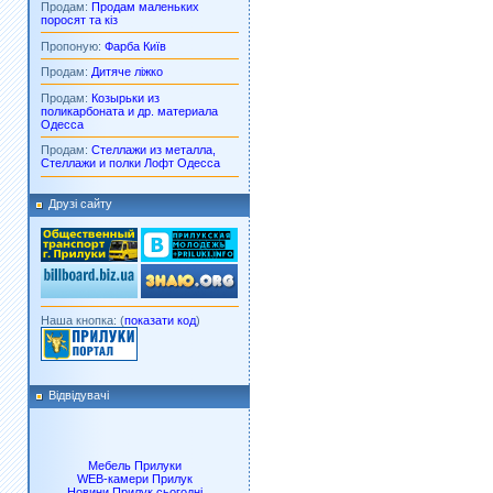
Продам:
Продам маленьких
поросят та кіз
Пропоную:
Фарба Київ
Продам:
Дитяче ліжко
Продам:
Козырьки из
поликарбоната и др. материала
Одесса
Продам:
Стеллажи из металла,
Стеллажи и полки Лофт Одесса
Друзі сайту
Наша кнопка: (
показати код
)
Відвідувачі
Мебель Прилуки
WEB-камери Прилук
Новини Прилук сьогодні