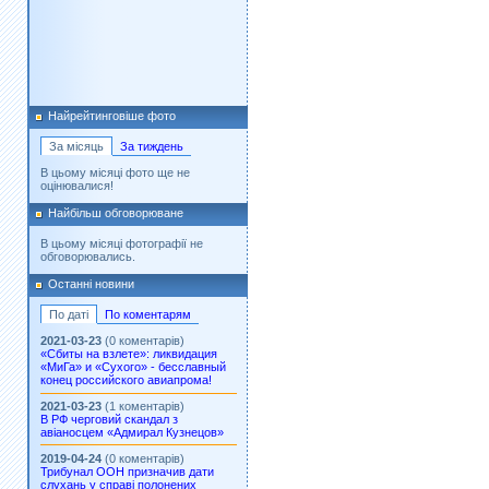
Найрейтинговіше фото
За місяць
За тиждень
В цьому місяці фото ще не
оцінювалися!
Найбільш обговорюване
В цьому місяці фотографії не
обговорювались.
Останні новини
По даті
По коментарям
2021-03-23
(0 коментарів)
«Сбиты на взлете»: ликвидация
«МиГа» и «Сухого» - бесславный
конец российского авиапрома!
2021-03-23
(1 коментарів)
В РФ черговий скандал з
авіаносцем «Адмирал Кузнецов»
2019-04-24
(0 коментарів)
Трибунал ООН призначив дати
слухань у справі полонених