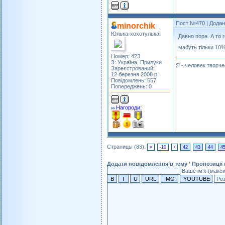
Пост №470
| Додан
minorchik
Юлька-хохотулька!
Давно пора. А то 
мабуть тільки 10
Номер: 423
З: Україна, Прилуки
Я - человек творче
Зареєстрований:
12 березня 2008 р.
Повідомлень: 557
Попереджень: 0
Нагороди:
Страницы (83):
«
-10
‹
42
43
44
4
Додати повідомлення в тему ' Пропозиції
Ваше ім'я (макс