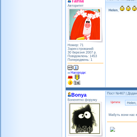
Tania
Авторитет
Helen
,
Номер: 71
Зареєстрований:
30 березня 2007 р.
Повідомлень: 1453
Попереджень: 1
Нагороди:
Пост №467
| Додан
Bonya
Боненятко форуму
Цитата:
Helen,
Мабуть вони нас 