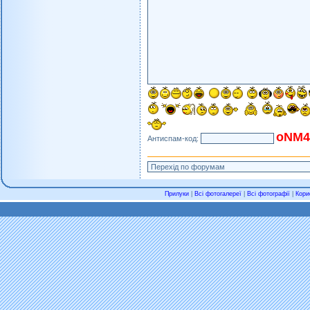
oNM4
Антиспам-код:
Прилуки
|
Всі фотогалереї
|
Всі фотографії
|
Кори