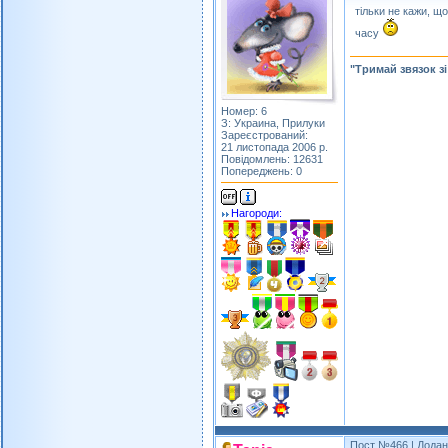
тільки не кажи, щ
часу
"Тримай звязок з
Номер: 6
З: Украина, Прилуки
Зареєстрований:
21 листопада 2006 р.
Повідомлень: 12631
Попереджень: 0
Нагороди:
Пост №466
| Додан