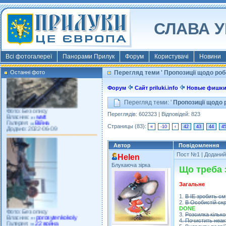
Фото: Київ 2022
Власник:
morsresistis
СЛАВА У
Галерея:
Templates
Додано: 2022-11-13
Всі фотогалереї
Панорами Прилук
Форум
Користувачі
Новини
Останні фото
Перегляд теми ' Пропозиції щодо роб
Форум
Сайт priluki.info
Новые фишк
Фото: Без опису
Власник:
watt
Перегляд теми: '
Пропозиції щодо 
Галерея:
Війна
Додано: 2022-06-09
Переглядів: 602323 | Відповідей: 823
Страницы (83):
«
-10
‹
42
43
44
4
Автор
Повідомлення
Пост №1
| Доданий:
Helen
Блукаюча зірка
Що треба 
Загальне
Фото: Без опису
1.
В ІЕ зробить см
Власник:
porosytenkokoly
2.
В Особистій ск
Галерея:
22 война
DONE
Додано: 2022-03-25
3.
Розсилка кільк
4. Почистить неа