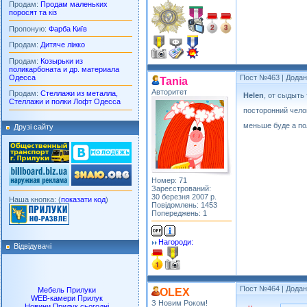
Продам:
Продам маленьких
поросят та кіз
Пропоную:
Фарба Київ
Продам:
Дитяче ліжко
Продам:
Козырьки из
поликарбоната и др. материала
Одесса
Пост №463
| Додан
Tania
Авторитет
Продам:
Стеллажи из металла,
Helen
, от сыдыть
Стеллажи и полки Лофт Одесса
посторонний чело
меньше буде а п
Друзі сайту
Номер: 71
Зареєстрований:
30 березня 2007 р.
Наша кнопка: (
показати код
)
Повідомлень: 1453
Попереджень: 1
Нагороди:
Відвідувачі
Пост №464
| Додан
Мебель Прилуки
OLEX
WEB-камери Прилук
З Новим Роком!
Новини Прилук сьогодні