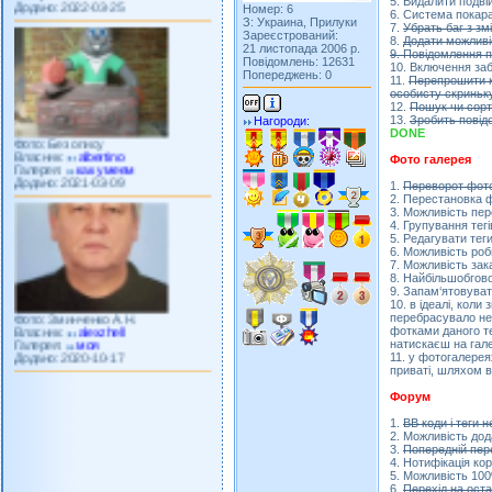
5. Видалити подвій
Номер: 6
6. Система покара
З: Украина, Прилуки
7.
Убрать баг з з
Зареєстрований:
8.
Додати можливі
21 листопада 2006 р.
9. Повідомлення п
Повідомлень: 12631
10. Включення заб
Попереджень: 0
11.
Перепрошити к
особисту скриньк
Фото: Без опису
12.
Пошук чи сорт
Власник:
albertino
13.
Зробить повід
Нагороди:
Галерея:
как умеем
DONE
Додано: 2021-03-09
Фото галерея
1.
Переворот фото
2. Перестановка 
3. Можливість пе
4. Групування тегі
5. Редагувати теги
6. Можливість роб
7. Можливість зак
8. Найбільшобгово
Фото: Зминченко А.Н.
9. Запам‘ятовуват
Власник:
alexzhell
10. в ідеалі, кол
Галерея:
моя
перебрасувало не н
Додано: 2020-10-17
фотками даного те
натискаєш на гале
11. у фотогалерея
приваті, шляхом 
Форум
1.
ВВ коди і теги 
2. Можливість дод
3.
Попередній пер
4. Нотифікація ко
5. Можливість 10
6.
Перехід на оста