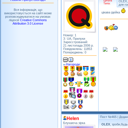
Цитата
OLEX,
Tania:
для го
Вся інформація, що
цікава ідейка
використовується на сайті може
розповсюджуватися на умовах
ліцензії
Creative Commons
Attribution 3.0 License
Номер: 1
З: UA, Прилуки
Зареєстрований:
21 листопада 2006 р.
Повідомлень: 11853
Попереджень: 0
Нагороди:
Пост №465
| Додан
Helen
Блукаюча зірка
OLEX
, зроби,будь