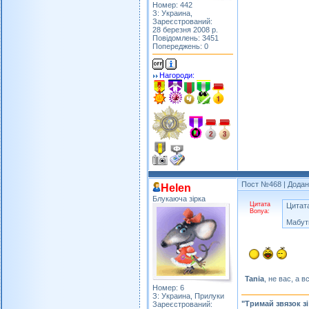
Номер: 442
З: Украина,
Зареєстрований:
28 березня 2008 р.
Повідомлень: 3451
Попереджень: 0
Нагороди:
Пост №468
| Додан
Helen
Блукаюча зірка
Цитата
Цитата
Bonya:
Мабут
Tania
, не вас, а 
Номер: 6
З: Украина, Прилуки
"Тримай звязок з
Зареєстрований: