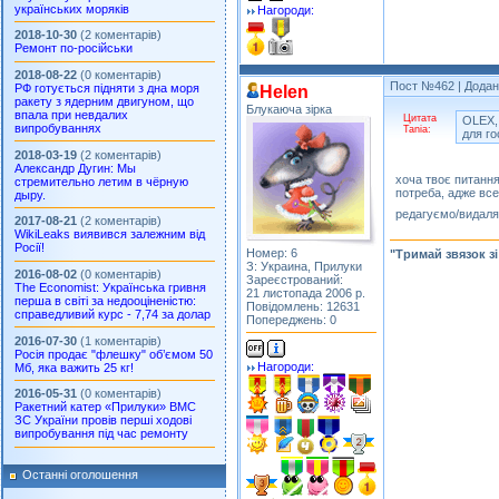
українських моряків
Нагороди:
2018-10-30
(2 коментарів)
Ремонт по-російськи
2018-08-22
(0 коментарів)
Пост №462
| Додан
РФ готується підняти з дна моря
Helen
ракету з ядерним двигуном, що
Блукаюча зірка
впала при невдалих
Цитата
OLEX,
випробуваннях
Tania:
для го
2018-03-19
(2 коментарів)
Александр Дугин: Мы
хоча твоє питання
стремительно летим в чёрную
потреба, адже все,
дыру.
редагуємо/видал
2017-08-21
(2 коментарів)
WikiLeaks виявився залежним від
Росії!
Номер: 6
"Тримай звязок з
З: Украина, Прилуки
2016-08-02
(0 коментарів)
Зареєстрований:
The Economist: Українська гривня
21 листопада 2006 р.
перша в світі за недооціненістю:
Повідомлень: 12631
справедливий курс - 7,74 за долар
Попереджень: 0
2016-07-30
(1 коментарів)
Росія продає "флешку" об’ємом 50
Нагороди:
Мб, яка важить 25 кг!
2016-05-31
(0 коментарів)
Ракетний катер «Прилуки» ВМС
ЗС України провів перші ходові
випробування під час ремонту
Останні оголошення