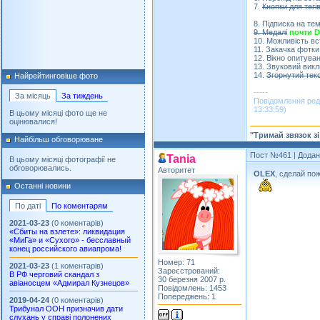
7.
Кнопки для тегі
8. Підписка на тем
9. Медалі
почти 
10. Можливість вс
11. Закачка фотки
12. Вікно опитуван
13. Звуковий вик
14.
Згорнутий тек
Найрейтинговіше фото
-----
За місяць
За тиждень
Повідомлення ред
13:33:59)
В цьому місяці фото ще не
оцінювалися!
"Тримай звязок з
Найбільш обговорюване
Пост №461
| Додан
Tania
В цьому місяці фотографії не
обговорювались.
Авторитет
OLEX
, сделай по
Останні новини
По даті
По коментарям
2021-03-23
(0 коментарів)
«Сбиты на взлете»: ликвидация
«МиГа» и «Сухого» - бесславный
конец российского авиапрома!
Номер: 71
2021-03-23
(1 коментарів)
Зареєстрований:
В РФ черговий скандал з
30 березня 2007 р.
авіаносцем «Адмирал Кузнецов»
Повідомлень: 1453
Попереджень: 1
2019-04-24
(0 коментарів)
Трибунал ООН призначив дати
слухань у справі полонених