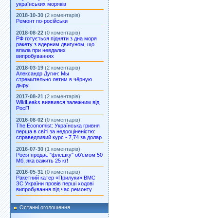
українських моряків
2018-10-30
(2 коментарів)
Ремонт по-російськи
2018-08-22
(0 коментарів)
РФ готується підняти з дна моря
ракету з ядерним двигуном, що
впала при невдалих
випробуваннях
2018-03-19
(2 коментарів)
Александр Дугин: Мы
стремительно летим в чёрную
дыру.
2017-08-21
(2 коментарів)
WikiLeaks виявився залежним від
Росії!
2016-08-02
(0 коментарів)
The Economist: Українська гривня
перша в світі за недооціненістю:
справедливий курс - 7,74 за долар
2016-07-30
(1 коментарів)
Росія продає "флешку" об’ємом 50
Мб, яка важить 25 кг!
2016-05-31
(0 коментарів)
Ракетний катер «Прилуки» ВМС
ЗС України провів перші ходові
випробування під час ремонту
Останні оголошення