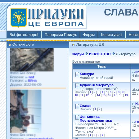
СЛАВА 
Фото: Київ 2022
Власник:
morsresistis
Галерея:
Templates
Додано: 2022-11-13
Всі фотогалереї
Панорами Прилук
Форум
Користувачі
Нови
Останні фото
Литература US
Форум
ИСКУССТВО
Литература
Все о литературе
Тема
Фото: Без опису
Na
Власник:
watt
Конкурс
4 бе
Галерея:
Війна
Новий дитячий герой
р.
Додано: 2022-06-09
Художня література
що хорошого почитати?
akra
Сторінки: |
1
|
2
|
3
|
4
|
5
|
6
|
7
|
8
|
9
|
22 с
10
|
11
|
12
|
13
|
14
|
15
|
16
|
17
|
18
|
19
|
He
Сказки
15 л
Сторінки: |
1
|
2
|
р.
Фантастика.
Постапокалиптика
Ol
Книги серии "S.T.A.L.K.E.R." _
13 л
"Вселенная Метро 2033" _
р.
Фото: Без опису
"Технотьма"
Власник:
porosytenkokoly
Сторінки: |
1
|
2
|
3
|
4
|
Галерея:
22 война