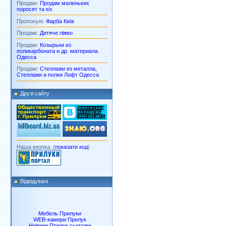
Продам:
Продам маленьких
поросят та кіз
Пропоную:
Фарба Київ
Продам:
Дитяче ліжко
Продам:
Козырьки из
поликарбоната и др. материала
Одесса
Продам:
Стеллажи из металла,
Стеллажи и полки Лофт Одесса
Друзі сайту
Наша кнопка: (
показати код
)
Відвідувачі
Мебель Прилуки
WEB-камери Прилук
Новини Прилук сьогодні