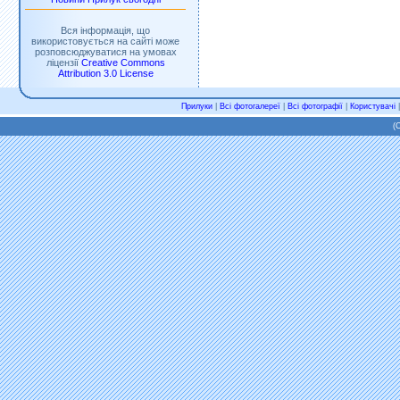
Вся інформація, що
використовується на сайті може
розповсюджуватися на умовах
ліцензії
Creative Commons
Attribution 3.0 License
Прилуки
|
Всі фотогалереї
|
Всі фотографії
|
Користувачі
(